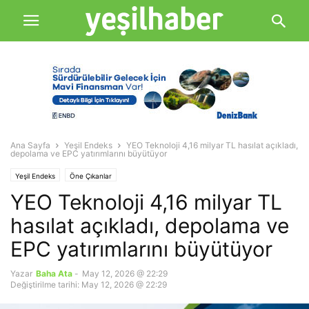
Ana Sayfa
Yeşil Endeks
YEO Teknoloji 4,16 milyar TL hasılat açıkladı,
depolama ve EPC yatırımlarını büyütüyor
Yeşil Endeks
Öne Çıkanlar
YEO Teknoloji 4,16 milyar TL
hasılat açıkladı, depolama ve
EPC yatırımlarını büyütüyor
Yazar
Baha Ata
-
May 12, 2026 @ 22:29
Değiştirilme tarihi: May 12, 2026 @ 22:29