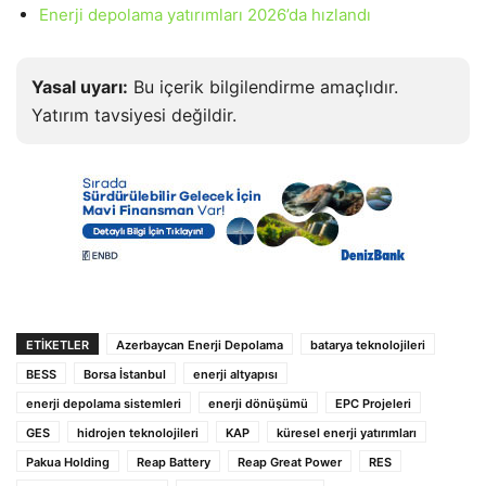
Enerji depolama yatırımları 2026’da hızlandı
Yasal uyarı:
Bu içerik bilgilendirme amaçlıdır.
Yatırım tavsiyesi değildir.
ETIKETLER
Azerbaycan Enerji Depolama
batarya teknolojileri
BESS
Borsa İstanbul
enerji altyapısı
enerji depolama sistemleri
enerji dönüşümü
EPC Projeleri
GES
hidrojen teknolojileri
KAP
küresel enerji yatırımları
Pakua Holding
Reap Battery
Reap Great Power
RES