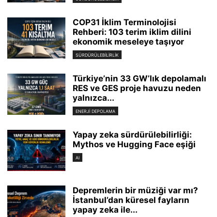
COP31 İklim Terminolojisi
Rehberi: 103 terim iklim dilini
ekonomik meseleye taşıyor
SÜRDÜRÜLEBILIRLIK
Türkiye’nin 33 GW’lık depolamalı
RES ve GES proje havuzu neden
yalnızca...
ENERJI DEPOLAMA
Yapay zeka sürdürülebilirliği:
Mythos ve Hugging Face eşiği
AI
Depremlerin bir müziği var mı?
İstanbul’dan küresel fayların
yapay zeka ile...