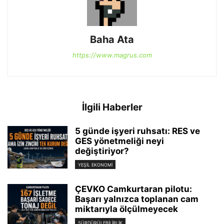
Baha Ata
https://www.magrus.com
İlgili Haberler
5 günde işyeri ruhsatı: RES ve
GES yönetmeliği neyi
değiştiriyor?
YEŞIL EKONOMI
ÇEVKO Camkurtaran pilotu:
Başarı yalnızca toplanan cam
miktarıyla ölçülmeyecek
SÜRDÜRÜLEBILIRLIK