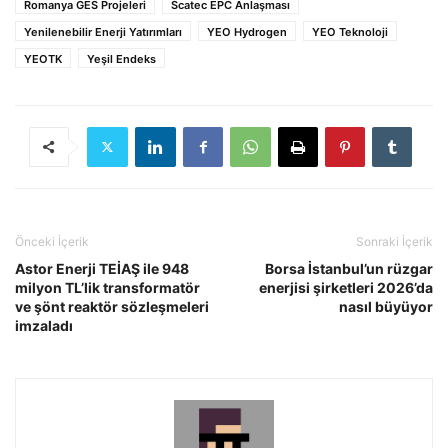
Romanya GES Projeleri
Scatec EPC Anlaşması
Yenilenebilir Enerji Yatırımları
YEO Hydrogen
YEO Teknoloji
YEOTK
Yeşil Endeks
Önceki İçerik
Sonraki İçerik
Astor Enerji TEİAŞ ile 948
Borsa İstanbul’un rüzgar
milyon TL’lik transformatör
enerjisi şirketleri 2026’da
ve şönt reaktör sözleşmeleri
nasıl büyüyor
imzaladı