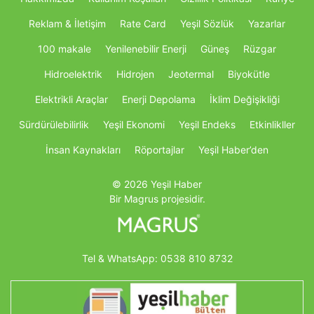
Reklam & İletişim
Rate Card
Yeşil Sözlük
Yazarlar
100 makale
Yenilenebilir Enerji
Güneş
Rüzgar
Hidroelektrik
Hidrojen
Jeotermal
Biyokütle
Elektrikli Araçlar
Enerji Depolama
İklim Değişikliği
Sürdürülebilirlik
Yeşil Ekonomi
Yeşil Endeks
Etkinlikller
İnsan Kaynakları
Röportajlar
Yeşil Haber’den
© 2026 Yeşil Haber
Bir Magrus projesidir.
Tel & WhatsApp:
0538 810 8732