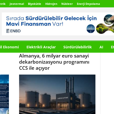
trik
Jeotermal
Biyokütle
Hidrojen
Nükleer
Enerji Depolama
il Ekonomi
Elektrikli Araçlar
Sürdürülebilirlik
AI
E
Almanya, 6 milyar euro sanayi
dekarbonizasyonu programını
CCS ile açıyor