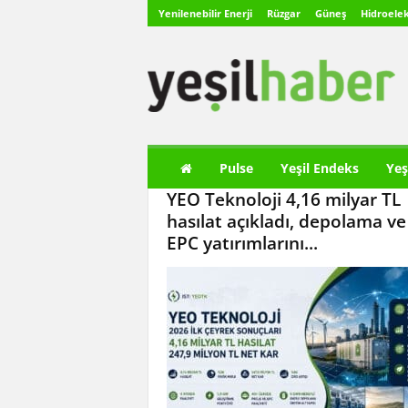
Yenilenebilir Enerji
Rüzgar
Güneş
Hidroelek
Y
e
ş
i
l
H
a
Pulse
Yeşil Endeks
Yeş
b
YEO Teknoloji 4,16 milyar TL
e
r
hasılat açıkladı, depolama ve
EPC yatırımlarını...