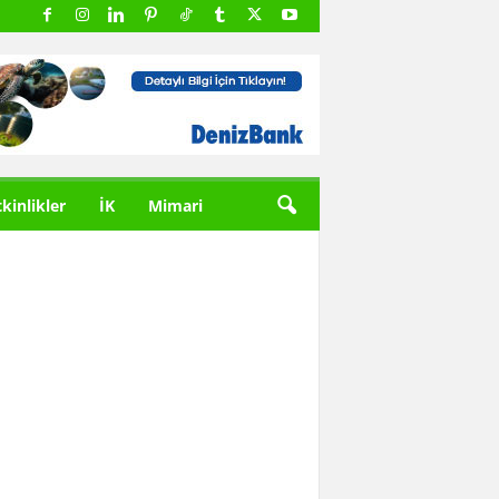
tkinlikler
İK
Mimari