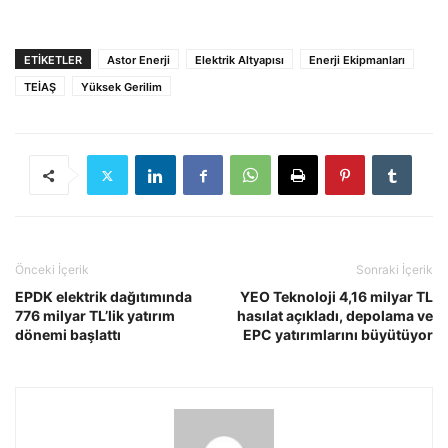
ETIKETLER
Astor Enerji
Elektrik Altyapısı
Enerji Ekipmanları
TEİAŞ
Yüksek Gerilim
Önceki İçerik
Sonraki İçerik
EPDK elektrik dağıtımında
YEO Teknoloji 4,16 milyar TL
776 milyar TL’lik yatırım
hasılat açıkladı, depolama ve
dönemi başlattı
EPC yatırımlarını büyütüyor