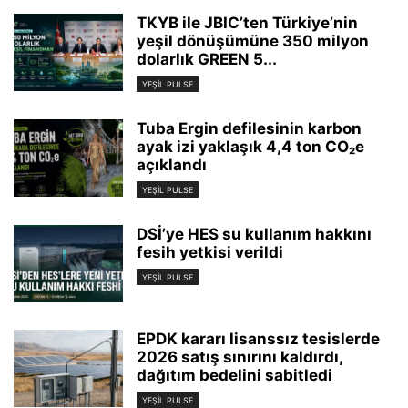
TKYB ile JBIC’ten Türkiye’nin
yeşil dönüşümüne 350 milyon
dolarlık GREEN 5...
YEŞIL PULSE
Tuba Ergin defilesinin karbon
ayak izi yaklaşık 4,4 ton CO₂e
açıklandı
YEŞIL PULSE
DSİ’ye HES su kullanım hakkını
fesih yetkisi verildi
YEŞIL PULSE
EPDK kararı lisanssız tesislerde
2026 satış sınırını kaldırdı,
dağıtım bedelini sabitledi
YEŞIL PULSE