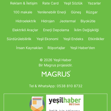
Reklam & İletişim
Rate Card
Yeşil Sözlük
Yazarlar
100 makale
Yenilenebilir Enerji
Güneş
Rüzgar
Hidroelektrik
Hidrojen
Jeotermal
Biyokütle
Elektrikli Araçlar
Enerji Depolama
İklim Değişikliği
Sürdürülebilirlik
Yeşil Ekonomi
Yeşil Endeks
Etkinlikller
İnsan Kaynakları
Röportajlar
Yeşil Haber’den
© 2026 Yeşil Haber
Bir Magrus projesidir.
Tel & WhatsApp:
0538 810 8732