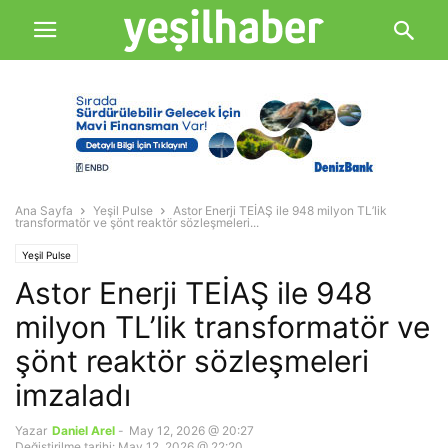
Ana Sayfa
Yeşil Pulse
Astor Enerji TEİAŞ ile 948 milyon TL’lik
transformatör ve şönt reaktör sözleşmeleri...
Yeşil Pulse
Astor Enerji TEİAŞ ile 948
milyon TL’lik transformatör ve
şönt reaktör sözleşmeleri
imzaladı
Yazar
Daniel Arel
-
May 12, 2026 @ 20:27
Değiştirilme tarihi: May 12, 2026 @ 22:20