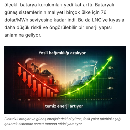
ölçekli batarya kurulumları yedi kat arttı. Bataryalı
güneş sistemlerinin maliyeti birçok ülke için 76
dolar/MWh seviyesine kadar indi. Bu da LNG’ye kıyasla
daha düşük riskli ve öngörülebilir bir enerji yapısı
anlamına geliyor.
Elektrikli araçlar ve güneş enerjisindeki büyüme, fosil yakıt talebini aşağı
çekerek sistemde somut tampon etkisi yaratıyor.