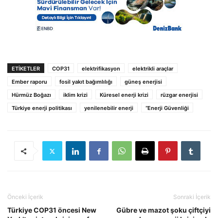
ETIKETLER
COP31
elektrifikasyon
elektrikli araçlar
Ember raporu
fosil yakıt bağımlılığı
güneş enerjisi
Hürmüz Boğazı
iklim krizi
Küresel enerji krizi
rüzgar enerjisi
Türkiye enerji politikası
yenilenebilir enerji
“Enerji Güvenliği
Önceki İçerik
Sonraki İçerik
Türkiye COP31 öncesi New
Gübre ve mazot şoku çiftçiyi