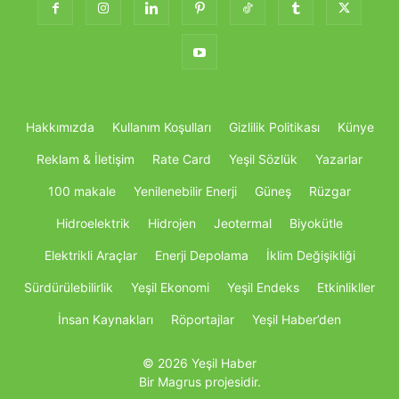
Hakkımızda
Kullanım Koşulları
Gizlilik Politikası
Künye
Reklam & İletişim
Rate Card
Yeşil Sözlük
Yazarlar
100 makale
Yenilenebilir Enerji
Güneş
Rüzgar
Hidroelektrik
Hidrojen
Jeotermal
Biyokütle
Elektrikli Araçlar
Enerji Depolama
İklim Değişikliği
Sürdürülebilirlik
Yeşil Ekonomi
Yeşil Endeks
Etkinlikller
İnsan Kaynakları
Röportajlar
Yeşil Haber’den
© 2026 Yeşil Haber
Bir Magrus projesidir.