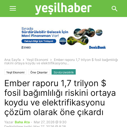
Ana Sayfa
Yeşil Ekonomi
Ember raporu 1,7 trilyon $ fosil bağımlılığı
riskini ortaya koydu ve elektrifikasyonu...
Yeşil Ekonomi
Öne Çıkanlar
Sürdürülebilirlik
Ember raporu 1,7 trilyon $
fosil bağımlılığı riskini ortaya
koydu ve elektrifikasyonu
çözüm olarak öne çıkardı
Yazar
Baha Ata
-
Mar 27, 2026 @ 9:30
Değiştirilme tarihi: Mar 27, 2026 @ 8:28