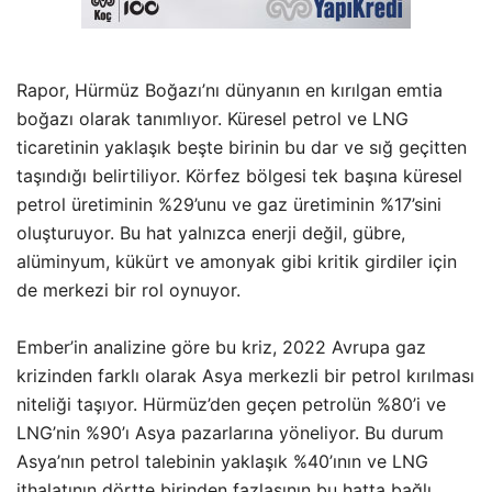
Rapor, Hürmüz Boğazı’nı dünyanın en kırılgan emtia
boğazı olarak tanımlıyor. Küresel petrol ve LNG
ticaretinin yaklaşık beşte birinin bu dar ve sığ geçitten
taşındığı belirtiliyor. Körfez bölgesi tek başına küresel
petrol üretiminin %29’unu ve gaz üretiminin %17’sini
oluşturuyor. Bu hat yalnızca enerji değil, gübre,
alüminyum, kükürt ve amonyak gibi kritik girdiler için
de merkezi bir rol oynuyor.
Ember’in analizine göre bu kriz, 2022 Avrupa gaz
krizinden farklı olarak Asya merkezli bir petrol kırılması
niteliği taşıyor. Hürmüz’den geçen petrolün %80’i ve
LNG’nin %90’ı Asya pazarlarına yöneliyor. Bu durum
Asya’nın petrol talebinin yaklaşık %40’ının ve LNG
ithalatının dörtte birinden fazlasının bu hatta bağlı