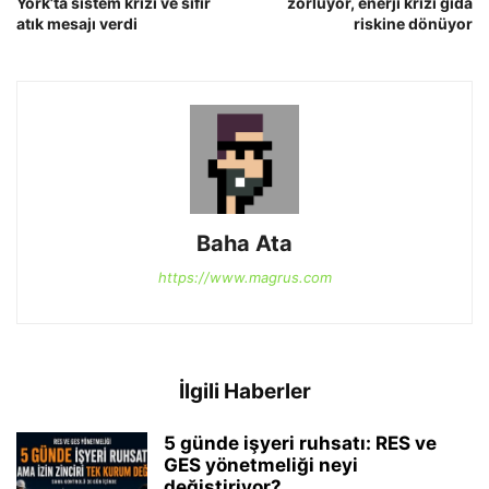
York’ta sistem krizi ve sıfır
zorluyor, enerji krizi gıda
atık mesajı verdi
riskine dönüyor
Baha Ata
https://www.magrus.com
İlgili Haberler
5 günde işyeri ruhsatı: RES ve
GES yönetmeliği neyi
değiştiriyor?