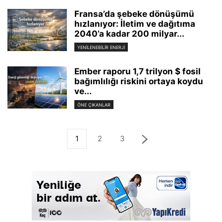
Fransa’da şebeke dönüşümü
hızlanıyor: İletim ve dağıtıma
2040’a kadar 200 milyar...
YENILENEBILIR ENERJI
Ember raporu 1,7 trilyon $ fosil
bağımlılığı riskini ortaya koydu
ve...
ÖNE ÇIKANLAR
1
2
3