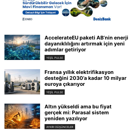
AccelerateEU paketi AB’nin enerji
dayanıklılığını artırmak için yeni
adımlar getiriyor
YEŞIL PULSE
Fransa yıllık elektrifikasyon
desteğini 2030’a kadar 10 milyar
euroya çıkarıyor
YEŞIL PULSE
Altın yükseldi ama bu fiyat
gerçek mi: Parasal sistem
yeniden yazılıyor
AYKIRI DÜŞÜNCELER