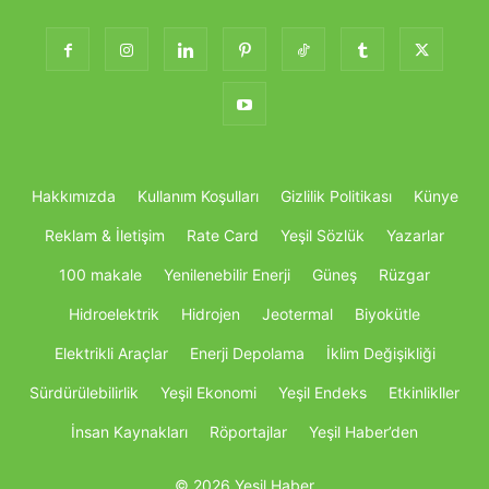
Hakkımızda
Kullanım Koşulları
Gizlilik Politikası
Künye
Reklam & İletişim
Rate Card
Yeşil Sözlük
Yazarlar
100 makale
Yenilenebilir Enerji
Güneş
Rüzgar
Hidroelektrik
Hidrojen
Jeotermal
Biyokütle
Elektrikli Araçlar
Enerji Depolama
İklim Değişikliği
Sürdürülebilirlik
Yeşil Ekonomi
Yeşil Endeks
Etkinlikller
İnsan Kaynakları
Röportajlar
Yeşil Haber’den
© 2026 Yeşil Haber