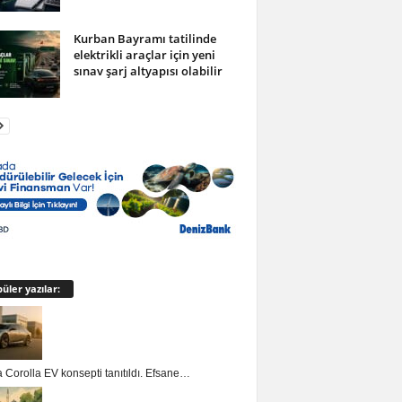
Kurban Bayramı tatilinde
elektrikli araçlar için yeni
sınav şarj altyapısı olabilir
üler yazılar:
 Corolla EV konsepti tanıtıldı. Efsane…