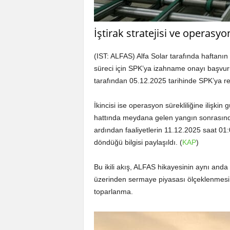
İştirak stratejisi ve operasyon 
(IST: ALFAS) Alfa Solar tarafında haftanın iki
süreci için SPK’ya izahname onayı başvuru
tarafından 05.12.2025 tarihinde SPK’ya resmi
İkincisi ise operasyon sürekliliğine ilişki
hattında meydana gelen yangın sonrasında g
ardından faaliyetlerin 11.12.2025 saat 01:
döndüğü bilgisi paylaşıldı. (
KAP
)
Bu ikili akış, ALFAS hikayesinin aynı anda i
üzerinden sermaye piyasası ölçeklenmesi, 
toparlanma.