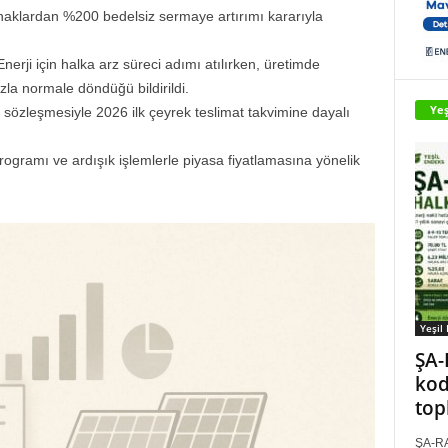
aklardan %200 bedelsiz sermaye artırımı kararıyla
nerji için halka arz süreci adımı atılırken, üretimde
zla normale döndüğü bildirildi.
Yeş
sözleşmesiyle 2026 ilk çeyrek teslimat takvimine dayalı
rogramı ve ardışık işlemlerle piyasa fiyatlamasına yönelik
Yeşil
ŞA-
kod
top
ŞA-RA