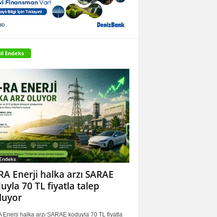
il Endeks
 Endeks
RA Enerji halka arzı SARAE
uyla 70 TL fiyatla talep
luyor
 Enerji halka arzı SARAE koduyla 70 TL fiyatla