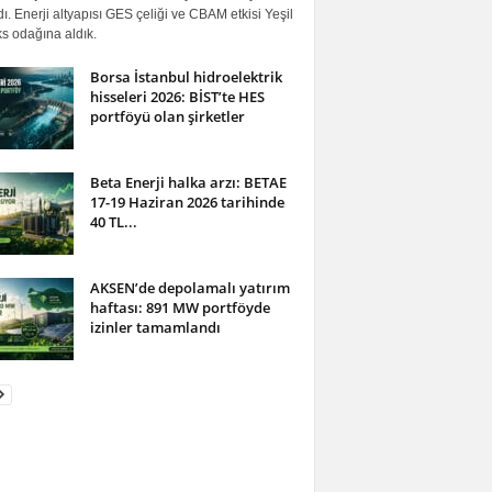
ı. Enerji altyapısı GES çeliği ve CBAM etkisi Yeşil
s odağına aldık.
Borsa İstanbul hidroelektrik
hisseleri 2026: BİST’te HES
portföyü olan şirketler
Beta Enerji halka arzı: BETAE
17-19 Haziran 2026 tarihinde
40 TL...
AKSEN’de depolamalı yatırım
haftası: 891 MW portföyde
izinler tamamlandı