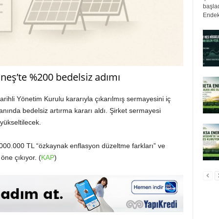
başlad
Endek
eş’te %200 bedelsiz adımı
hli Yönetim Kurulu kararıyla çıkarılmış sermayesini iç
ında bedelsiz artırma kararı aldı. Şirket sermayesi
ükseltilecek.
0.000.000 TL “özkaynak enflasyon düzeltme farkları” ve
öne çıkıyor. (
KAP
)