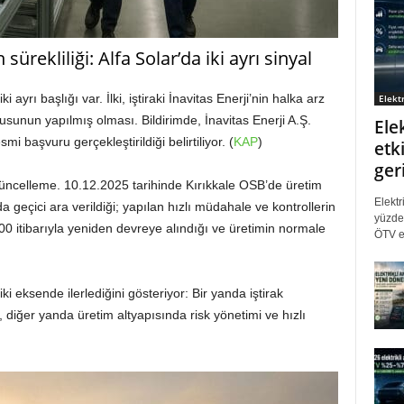
sürekliliği: Alfa Solar’da iki ayrı sinyal
 ayrı başlığı var. İlki, iştiraki İnavitas Enerji’nin halka arz
Elektr
sunun yapılmış olması. Bildirimde, İnavitas Enerji A.Ş.
Ele
 başvuru gerçekleştirildiği belirtiliyor. (
KAP
)
etki
ger
n güncelleme. 10.12.2025 tarihinde Kırıkkale OSB’de üretim
Elektr
eçici ara verildiği; yapılan hızlı müdahale ve kontrollerin
yüzde 
00 itibarıyla yeniden devreye alındığı ve üretimin normale
ÖTV eş
ki eksende ilerlediğini gösteriyor: Bir yanda iştirak
diğer yanda üretim altyapısında risk yönetimi ve hızlı