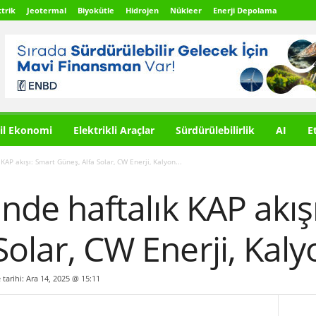
trik
Jeotermal
Biyokütle
Hidrojen
Nükleer
Enerji Depolama
il Ekonomi
Elektrikli Araçlar
Sürdürülebilirlik
AI
E
 KAP akışı: Smart Güneş, Alfa Solar, CW Enerji, Kalyon...
inde haftalık KAP akış
Solar, CW Enerji, Kal
 tarihi: Ara 14, 2025 @ 15:11