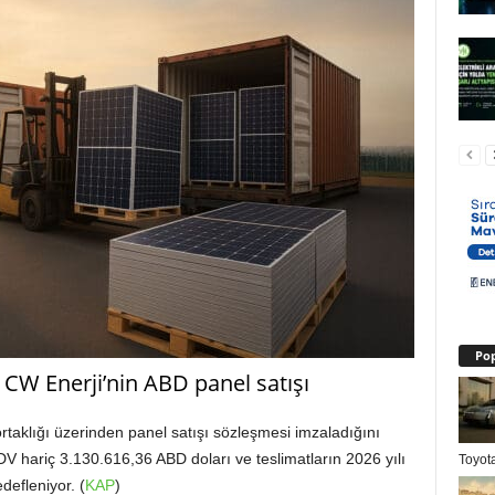
Pop
: CW Enerji’nin ABD panel satışı
taklığı üzerinden panel satışı sözleşmesi imzaladığını
V hariç 3.130.616,36 ABD doları ve teslimatların 2026 yılı
Toyota
efleniyor. (
KAP
)