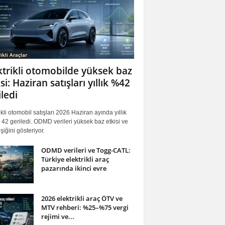
ikli Araçlar
ktrikli otomobilde yüksek baz
si: Haziran satışları yıllık %42
iledi
ikli otomobil satışları 2026 Haziran ayında yıllık
42 geriledi. ODMD verileri yüksek baz etkisi ve
iğini gösteriyor.
ODMD verileri ve Togg-CATL:
Türkiye elektrikli araç
pazarında ikinci evre
2026 elektrikli araç ÖTV ve
MTV rehberi: %25–%75 vergi
rejimi ve...