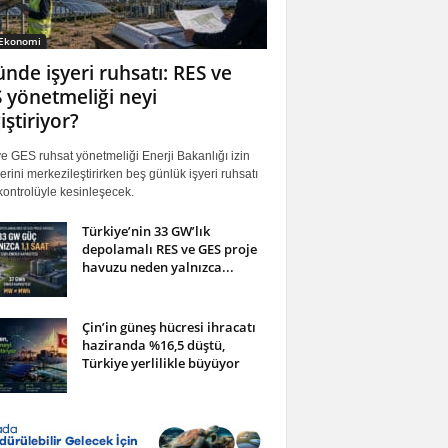
 Ekonomi
ünde işyeri ruhsatı: RES ve
 yönetmeliği neyi
iştiriyor?
 GES ruhsat yönetmeliği Enerji Bakanlığı izin
erini merkezileştirirken beş günlük işyeri ruhsatı
ontrolüyle kesinleşecek.
Türkiye’nin 33 GW’lık
depolamalı RES ve GES proje
havuzu neden yalnızca...
Çin’in güneş hücresi ihracatı
haziranda %16,5 düştü,
Türkiye yerlilikle büyüyor