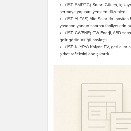
(IST: SMRTG) Smart Güneş, iç kayn
sermaye yapısını yeniden düzenledi.
(IST: ALFAS) Alfa Solar’da İnavitas E
yaşanan yangın sonrası faaliyetlerin hı
(IST: CWENE) CW Enerji, ABD satış 
gelir görünürlüğü paylaştı.
(IST: KLYPV) Kalyon PV, geri alım p
şirket refleksini öne çıkardı.