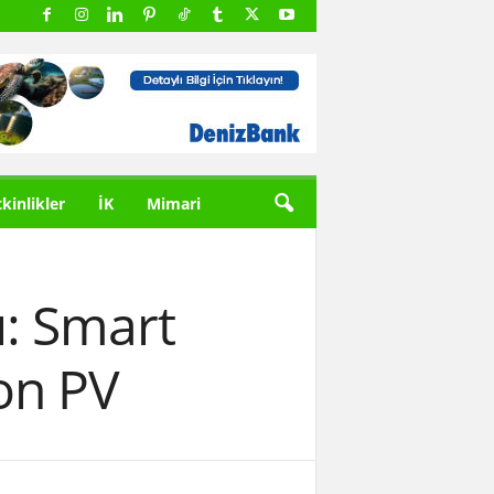
tkinlikler
İK
Mimari
ı: Smart
yon PV