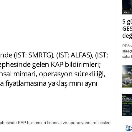
Yeşil
5 g
GES
değ
RES ve
süreçl
nde (IST: SMRTG), (IST: ALFAS), (IST:
saha k
ephesinde gelen KAP bildirimleri;
nansal mimari, operasyon sürekliliği,
asa fiyatlamasına yaklaşımını aynı
ephesinde KAP bildirimleri finansal ve operasyonel refleksleri