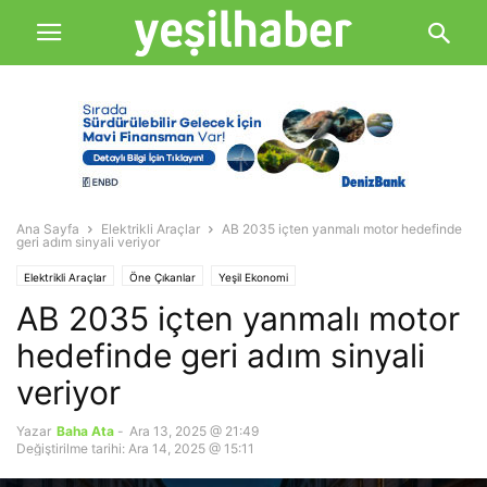
Ana Sayfa
Elektrikli Araçlar
AB 2035 içten yanmalı motor hedefinde
geri adım sinyali veriyor
Elektrikli Araçlar
Öne Çıkanlar
Yeşil Ekonomi
AB 2035 içten yanmalı motor
hedefinde geri adım sinyali
veriyor
Yazar
Baha Ata
-
Ara 13, 2025 @ 21:49
Değiştirilme tarihi: Ara 14, 2025 @ 15:11