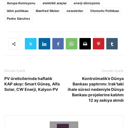
Avrupa Komisyonu
elektrikli araçlar
enerji dönüşümü
iklim politikası
Manfred Weber
newsletter
Otomotiv Politikası
Pedro Sánchez
Önceki İçerik
Sonraki İçerik
PV üreticilerinde haftalık
Kontrolmatik’e Dünya
KAP akışı: Smart Güneş, Alfa
Bankası yaptırımı: Irak’taki
Solar, CW Enerji, Kalyon PV
ihale süreci nedeniyle Dünya
Bankası projelerine katılım
12 ay askıya alındı