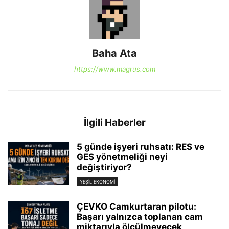
Baha Ata
https://www.magrus.com
İlgili Haberler
5 günde işyeri ruhsatı: RES ve
GES yönetmeliği neyi
değiştiriyor?
YEŞIL EKONOMI
ÇEVKO Camkurtaran pilotu:
Başarı yalnızca toplanan cam
miktarıyla ölçülmeyecek