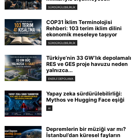
SÜRDÜRÜLEBILIRLIK
COP31 İklim Terminolojisi
Rehberi: 103 terim iklim dilini
ekonomik meseleye taşıyor
SÜRDÜRÜLEBILIRLIK
Türkiye’nin 33 GW’lık depolamalı
RES ve GES proje havuzu neden
yalnızca...
ENERJI DEPOLAMA
Yapay zeka sürdürülebilirliği:
Mythos ve Hugging Face eşiği
AI
Depremlerin bir müziği var mı?
İstanbul’dan küresel fayların