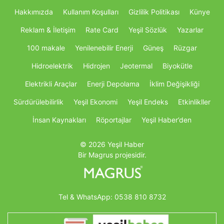
Hakkımızda
Kullanım Koşulları
Gizlilik Politikası
Künye
Reklam & İletişim
Rate Card
Yeşil Sözlük
Yazarlar
100 makale
Yenilenebilir Enerji
Güneş
Rüzgar
Hidroelektrik
Hidrojen
Jeotermal
Biyokütle
Elektrikli Araçlar
Enerji Depolama
İklim Değişikliği
Sürdürülebilirlik
Yeşil Ekonomi
Yeşil Endeks
Etkinlikller
İnsan Kaynakları
Röportajlar
Yeşil Haber’den
© 2026 Yeşil Haber
Bir Magrus projesidir.
Tel & WhatsApp:
0538 810 8732