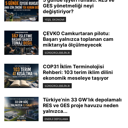
5 günde işyeri ruhsatı: RES ve
GES yönetmeliği neyi
değiştiriyor?
YEŞIL EKONOMI
ÇEVKO Camkurtaran pilotu:
Başarı yalnızca toplanan cam
miktarıyla ölçülmeyecek
SÜRDÜRÜLEBILIRLIK
COP31 İklim Terminolojisi
Rehberi: 103 terim iklim dilini
ekonomik meseleye taşıyor
SÜRDÜRÜLEBILIRLIK
Türkiye’nin 33 GW’lık depolamalı
RES ve GES proje havuzu neden
yalnızca...
ENERJI DEPOLAMA