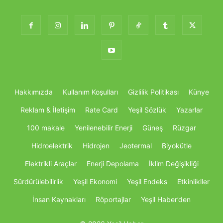
Hakkımızda
Kullanım Koşulları
Gizlilik Politikası
Künye
Reklam & İletişim
Rate Card
Yeşil Sözlük
Yazarlar
100 makale
Yenilenebilir Enerji
Güneş
Rüzgar
Hidroelektrik
Hidrojen
Jeotermal
Biyokütle
Elektrikli Araçlar
Enerji Depolama
İklim Değişikliği
Sürdürülebilirlik
Yeşil Ekonomi
Yeşil Endeks
Etkinlikller
İnsan Kaynakları
Röportajlar
Yeşil Haber’den