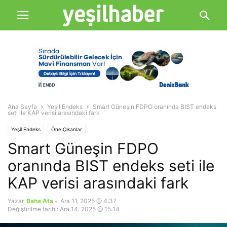
Ana Sayfa
Yeşil Endeks
Smart Güneşin FDPO oranında BIST endeks
seti ile KAP verisi arasındaki fark
Yeşil Endeks
Öne Çıkanlar
Smart Güneşin FDPO
oranında BIST endeks seti ile
KAP verisi arasındaki fark
Yazar
Baha Ata
-
Ara 11, 2025 @ 4:37
Değiştirilme tarihi: Ara 14, 2025 @ 15:14