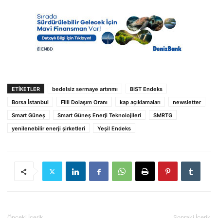
ETIKETLER
bedelsiz sermaye artırımı
BIST Endeks
Borsa İstanbul
Fiili Dolaşım Oranı
kap açıklamaları
newsletter
Smart Güneş
Smart Güneş Enerji Teknolojileri
SMRTG
yenilenebilir enerji şirketleri
Yeşil Endeks
Önceki İçerik
Sonraki İçerik