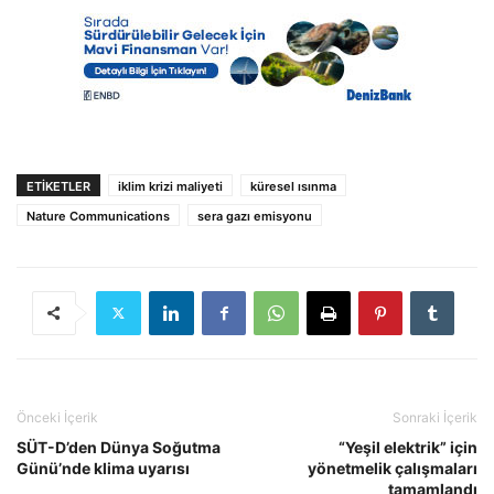
ETIKETLER
iklim krizi maliyeti
küresel ısınma
Nature Communications
sera gazı emisyonu
Önceki İçerik
Sonraki İçerik
SÜT-D’den Dünya Soğutma
“Yeşil elektrik” için
Günü’nde klima uyarısı
yönetmelik çalışmaları
tamamlandı