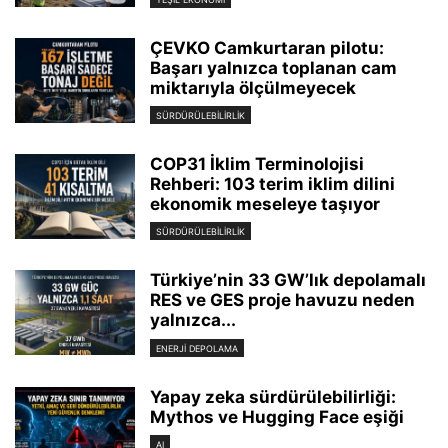
ÇEVKO Camkurtaran pilotu:
Başarı yalnızca toplanan cam
miktarıyla ölçülmeyecek
SÜRDÜRÜLEBILIRLIK
COP31 İklim Terminolojisi
Rehberi: 103 terim iklim dilini
ekonomik meseleye taşıyor
SÜRDÜRÜLEBILIRLIK
Türkiye’nin 33 GW’lık depolamalı
RES ve GES proje havuzu neden
yalnızca...
ENERJI DEPOLAMA
Yapay zeka sürdürülebilirliği:
Mythos ve Hugging Face eşiği
AI