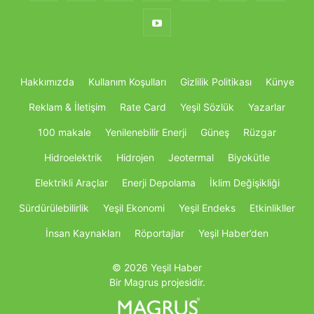
Hakkımızda
Kullanım Koşulları
Gizlilik Politikası
Künye
Reklam & İletişim
Rate Card
Yeşil Sözlük
Yazarlar
100 makale
Yenilenebilir Enerji
Güneş
Rüzgar
Hidroelektrik
Hidrojen
Jeotermal
Biyokütle
Elektrikli Araçlar
Enerji Depolama
İklim Değişikliği
Sürdürülebilirlik
Yeşil Ekonomi
Yeşil Endeks
Etkinlikller
İnsan Kaynakları
Röportajlar
Yeşil Haber’den
© 2026 Yeşil Haber
Bir Magrus projesidir.