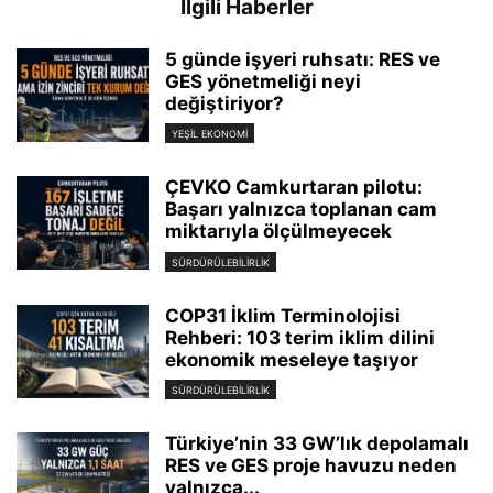
İlgili Haberler
5 günde işyeri ruhsatı: RES ve
GES yönetmeliği neyi
değiştiriyor?
YEŞIL EKONOMI
ÇEVKO Camkurtaran pilotu:
Başarı yalnızca toplanan cam
miktarıyla ölçülmeyecek
SÜRDÜRÜLEBILIRLIK
COP31 İklim Terminolojisi
Rehberi: 103 terim iklim dilini
ekonomik meseleye taşıyor
SÜRDÜRÜLEBILIRLIK
Türkiye’nin 33 GW’lık depolamalı
RES ve GES proje havuzu neden
yalnızca...