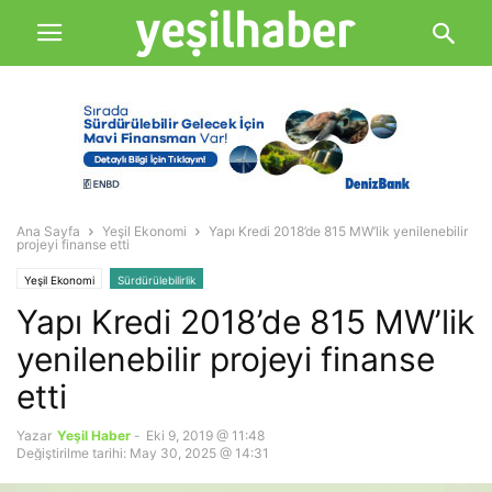
Ana Sayfa
Yeşil Ekonomi
Yapı Kredi 2018’de 815 MW’lik yenilenebilir
projeyi finanse etti
Yeşil Ekonomi
Sürdürülebilirlik
Yapı Kredi 2018’de 815 MW’lik
yenilenebilir projeyi finanse
etti
Yazar
Yeşil Haber
-
Eki 9, 2019 @ 11:48
Değiştirilme tarihi: May 30, 2025 @ 14:31