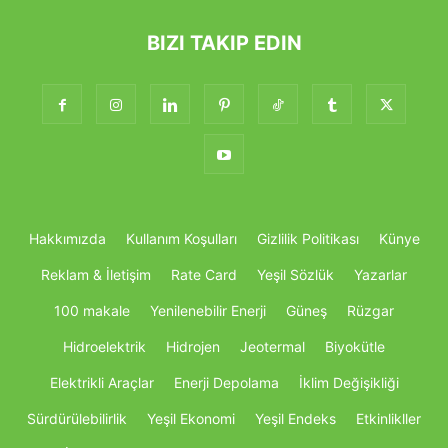
BIZI TAKIP EDIN
Hakkımızda
Kullanım Koşulları
Gizlilik Politikası
Künye
Reklam & İletişim
Rate Card
Yeşil Sözlük
Yazarlar
100 makale
Yenilenebilir Enerji
Güneş
Rüzgar
Hidroelektrik
Hidrojen
Jeotermal
Biyokütle
Elektrikli Araçlar
Enerji Depolama
İklim Değişikliği
Sürdürülebilirlik
Yeşil Ekonomi
Yeşil Endeks
Etkinlikller