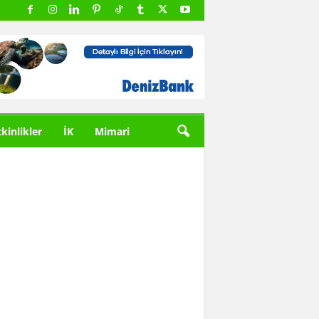
tkinlikler
İK
Mimari