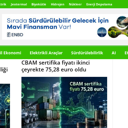
trik
Jeotermal
Biyokütle
Hidrojen
Nükleer
Enerji Depolama
il Ekonomi
Elektrikli Araçlar
Sürdürülebilirlik
AI
E
CBAM sertifika fiyatı ikinci
iği
çeyrekte 75,28 euro oldu