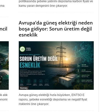
politikasında şebeke yatırımı depolama karbon fiyatı ve
lama
kamu yararı dengesini öne çıkarıyor.
Avrupa’da güneş elektriği neden
ncil
boşa gidiyor: Sorun üretim değil
esneklik
Güneş
 atık
Avrupa güneş elektriği hızla büyürken, ENTSO E
konomi
raporu, şebeke esnekliği depolama ve negatif fiyat
risklerini öne çıkarıyor.