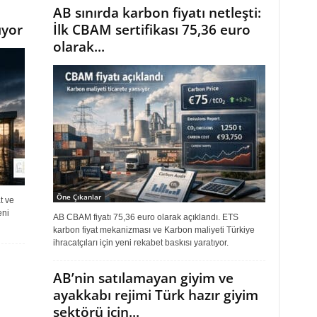
AB sınırda karbon fiyatı netleşti:
ıyor
İlk CBAM sertifikası 75,36 euro
olarak...
Öne Çıkanlar
t ve
eni
AB CBAM fiyatı 75,36 euro olarak açıklandı. ETS
karbon fiyat mekanizması ve Karbon maliyeti Türkiye
ihracatçıları için yeni rekabet baskısı yaratıyor.
AB’nin satılamayan giyim ve
ayakkabı rejimi Türk hazır giyim
sektörü için...