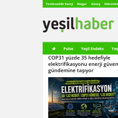
Yenilenebilir Enerji
Rüzgar
Güneş
Hidroelek
Y
e
ş
i
l
H
a
Pulse
Yeşil Endeks
Yeş
b
COP31 yüzde 35 hedefiyle
e
r
elektrifikasyonu enerji güvenl
gündemine taşıyor