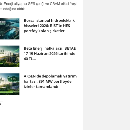
ı. Enerji altyapısı GES çeliği ve CBAM etkisi Yeşil
s odağına aldık.
Borsa İstanbul hidroelektrik
hisseleri 2026: BİST’te HES
portföyü olan şirketler
Beta Enerji halka arzı: BETAE
17-19 Haziran 2026 tarihinde
40 TL...
AKSEN’de depolamalı yatırım
haftası: 891 MW portföyde
izinler tamamlandı