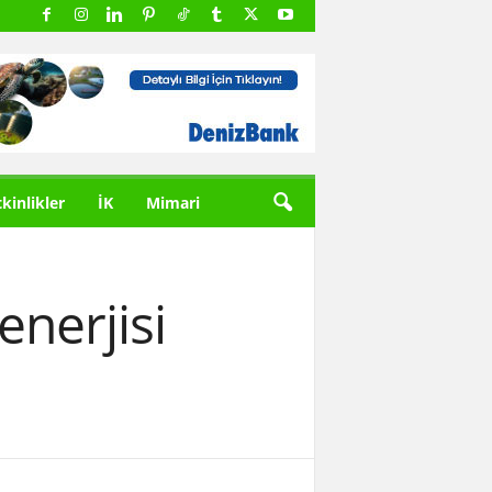
tkinlikler
İK
Mimari
enerjisi