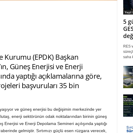
Yeşil
5 g
GES
değ
RES ve
süreçl
me Kurumu (EPDK) Başkan
saha k
’ın, Güneş Enerjisi ve Enerji
ında yaptığı açıklamalarına göre,
rojeleri başvuruları 35 bin
 yaşıyor ve güneş enerjisi bu değişimin merkezinde yer
lutaş, enerji sektörünün odak noktalarından birinin güneş
eş Enerjisi ve Enerji Depolama Semineri açılışında yaptığı
berinde gelmiştir. Sırtımızı güçlü esen rüzgara verecek,