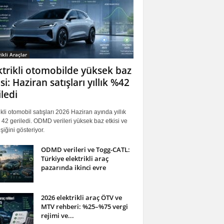
ikli Araçlar
ktrikli otomobilde yüksek baz
si: Haziran satışları yıllık %42
iledi
ikli otomobil satışları 2026 Haziran ayında yıllık
42 geriledi. ODMD verileri yüksek baz etkisi ve
iğini gösteriyor.
ODMD verileri ve Togg-CATL:
Türkiye elektrikli araç
pazarında ikinci evre
2026 elektrikli araç ÖTV ve
MTV rehberi: %25–%75 vergi
rejimi ve...