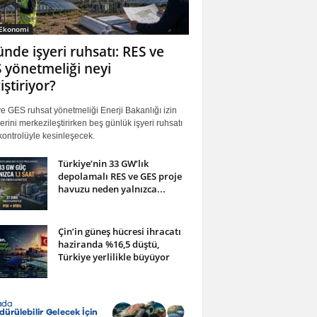
 Ekonomi
ünde işyeri ruhsatı: RES ve
 yönetmeliği neyi
iştiriyor?
 GES ruhsat yönetmeliği Enerji Bakanlığı izin
erini merkezileştirirken beş günlük işyeri ruhsatı
ontrolüyle kesinleşecek.
Türkiye’nin 33 GW’lık
depolamalı RES ve GES proje
havuzu neden yalnızca...
Çin’in güneş hücresi ihracatı
haziranda %16,5 düştü,
Türkiye yerlilikle büyüyor