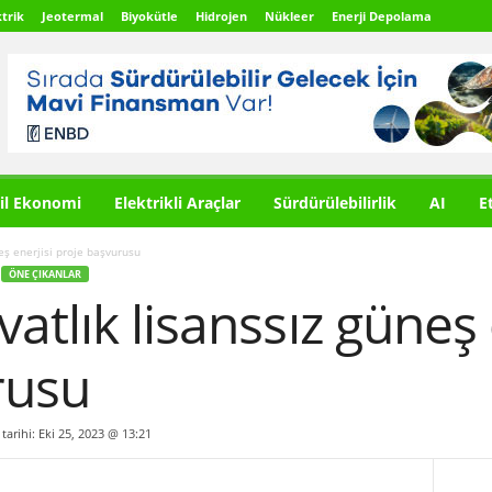
trik
Jeotermal
Biyokütle
Hidrojen
Nükleer
Enerji Depolama
il Ekonomi
Elektrikli Araçlar
Sürdürülebilirlik
AI
E
eş enerjisi proje başvurusu
ÖNE ÇIKANLAR
atlık lisanssız güneş 
rusu
 tarihi: Eki 25, 2023 @ 13:21