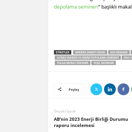
depolama semineri
“ başlıklı maka
ETIKETLER
ANKARA SANAYI ODASI
ASO BAŞKANI
GÜNEŞ ENERJISI VE ENERJI DEPOLAMA SEMINERI
HACI 
TOLGA MURAT ÖZDEMIR
YEŞIL EKONOMI
Paylaş
Önceki İçerik
AB’nin 2023 Enerji Birliği Durumu
raporu incelemesi