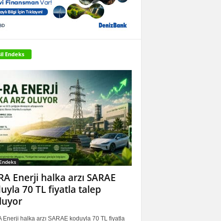
il Endeks
 Endeks
RA Enerji halka arzı SARAE
uyla 70 TL fiyatla talep
luyor
 Enerji halka arzı SARAE koduyla 70 TL fiyatla