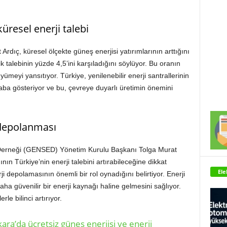
üresel enerji talebi
dıç, küresel ölçekte güneş enerjisi yatırımlarının arttığını
ik talebinin yüzde 4,5’ini karşıladığını söylüyor. Bu oranın
ümeyi yansıtıyor. Türkiye, yenilenebilir enerji santrallerinin
 çaba gösteriyor ve bu, çevreye duyarlı üretimin önemini
 depolanması
i Derneği (GENSED) Yönetim Kurulu Başkanı Tolga Murat
ının Türkiye’nin enerji talebini artırabileceğine dikkat
Ele
i depolamasının önemli bir rol oynadığını belirtiyor. Enerji
ha güvenilir bir enerji kaynağı haline gelmesini sağlıyor.
e bilinci artırıyor.
ara’da ücretsiz güneş enerjisi ve enerji