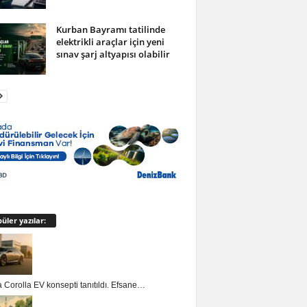
Kurban Bayramı tatilinde
elektrikli araçlar için yeni
sınav şarj altyapısı olabilir
üler yazılar:
 Corolla EV konsepti tanıtıldı. Efsane…