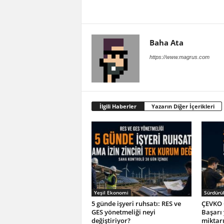
Baha Ata
https://www.magrus.com
İlgili Haberler
Yazarın Diğer İçerikleri
Yeşil Ekonomi
Sürdürül
5 günde işyeri ruhsatı: RES ve
ÇEVKO 
GES yönetmeliği neyi
Başarı
değiştiriyor?
miktar