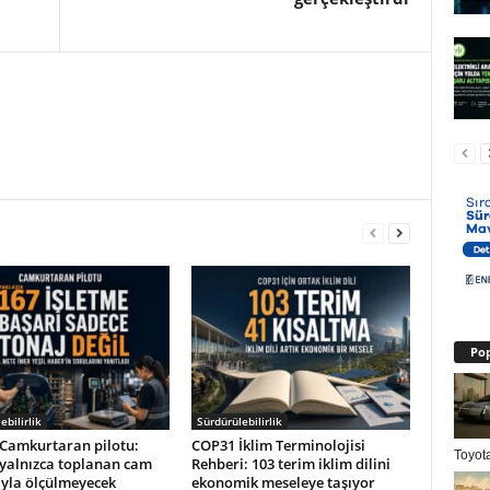
Pop
ebilirlik
Sürdürülebilirlik
Camkurtaran pilotu:
COP31 İklim Terminolojisi
Toyota
 yalnızca toplanan cam
Rehberi: 103 terim iklim dilini
ıyla ölçülmeyecek
ekonomik meseleye taşıyor