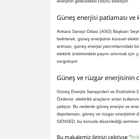
enerjinin gelecekteki rolünü belirliyor.
Güneş enerjisi patlaması ve k
Ankara Sanayi Odası (ASO) Başkanı Seyit Ar
belirterek, güneş enerjisinin küresel elektr
artması, güneş enerjisi yatırımlarındaki büy
elektrik üretimindeki payını artırmak için
vurguluyor.
Güneş ve rüzgar enerjisinin
Güneş Enerjisi Sanayicileri ve Endüstris
Özdemir, elektrikli araçların artan kullanım
çekiyor. Bu nedenle güneş enerjisi ve enerj
depolaması, güneş ve rüzgar enerjisinin da
GENSED, bu konuda düzenlediği seminerlerl
Bu makalemiz ilginizi çektiyse “
Ank