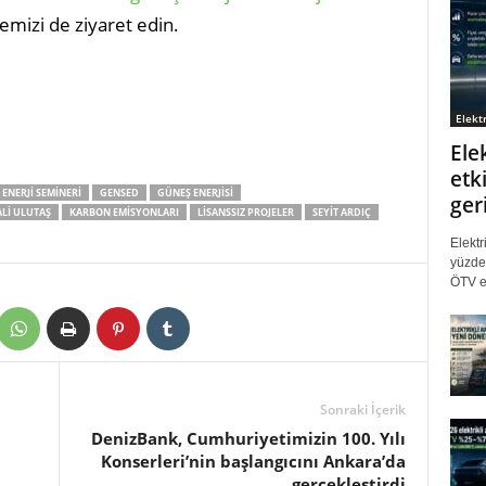
lemizi de ziyaret edin.
Elektr
Ele
etki
ENERJI SEMINERI
GENSED
GÜNEŞ ENERJISI
ger
ALI ULUTAŞ
KARBON EMISYONLARI
LISANSSIZ PROJELER
SEYIT ARDIÇ
Elektr
yüzde 
ÖTV eş
Sonraki İçerik
DenizBank, Cumhuriyetimizin 100. Yılı
Konserleri’nin başlangıcını Ankara’da
gerçekleştirdi