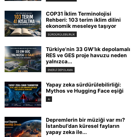
COP31 İklim Terminolojisi
Rehberi: 103 terim iklim dilini
ekonomik meseleye taşıyor
SÜRDÜRÜLEBILIRLIK
Türkiye’nin 33 GW’lık depolamalı
RES ve GES proje havuzu neden
yalnızca...
ENERJI DEPOLAMA
Yapay zeka sürdürülebilirliği:
Mythos ve Hugging Face eşiği
AI
Depremlerin bir müziği var mı?
İstanbul’dan küresel fayların
yapay zeka ile...