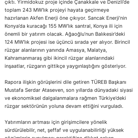
çıktı. Yirmidokuz proje içinde Çanakkale ve Denizli’de
toplam 243 MW’lık projeyi hayata geçirmeye
hazırlanan Akfen Enerji öne çıkıyor. Sancak Enerji’nin
Konya’da kuracağı 155 MW’lık santral, Konya ili için
önemli bir yatırım olacak. Ağaoğlu’nun Balıkesir’deki
124 MW’lık projesi ise üçüncü sırada yer alıyor. Birincil
rüzgar alanlarının yanında Amasya, Malatya,
Kahramanmaraş gibi ikincil rüzgar alanlarındaki
inşaatlar, rüzgarın gittikçe yaygınlaştığını gösteriyor.
Rapora ilişkin görüşlerini dile getiren TÜREB Başkanı
Mustafa Serdar Ataseven, son yıllarda dünyadaki siyasi
ve ekonomiksel dalgalanmalara rağmen Türkiye’deki
rüzgar sektörünün yoluna devam ettiğini vurguladı.
Yatırımların artması için girişimcilere yönelik
sürdürülebilir, net, şeffaf ve uygulanabilirliği yüksek