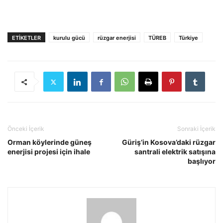
ETIKETLER
kurulu gücü
rüzgar enerjisi
TÜREB
Türkiye
Önceki İçerik
Sonraki İçerik
Orman köylerinde güneş
Güriş’in Kosova’daki rüzgar
enerjisi projesi için ihale
santrali elektrik satışına
başlıyor