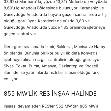
33,92’si Marmara’da, yüzde 13,31’i Akdeniz’de ve yüzde
8,69’u İç Anadolu Bölgesinde bulunuyor. Karadeniz ve
Güneydoğu Anadolu’da hayata geçen santrallerde artış
olduğu görülüyor. Karadeniz’de yüzde 3,83 ve
Güneydoğu Anadolu’da yüzde 1,33 oranında işletmeye
geçen santral var.
İllere göre sıralamada İzmir, Balıkesir, Manisa ve Hatay
ön planda. Bununla birlikte bu yıl ilk defa Konya’da
işletmeye alınan rüzgar santralinin olduğu görülüyor.
Sivas, Tokat, Bursa, Amasya, Gaziantep ve Kocaeli
illerinde ise yatırımlarda hızlı bir artışın olduğu fark
ediliyor.
855 MW’LİK RES İNŞAA HALİNDE
İnşaası devam eden RES’ler 552 MW’tan 885 MW’a