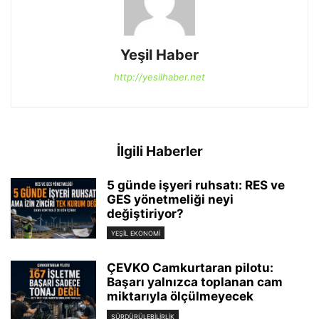
Yeşil Haber
http://yesilhaber.net
İlgili Haberler
5 günde işyeri ruhsatı: RES ve
GES yönetmeliği neyi
değiştiriyor?
YEŞIL EKONOMI
ÇEVKO Camkurtaran pilotu:
Başarı yalnızca toplanan cam
miktarıyla ölçülmeyecek
SÜRDÜRÜLEBILIRLIK