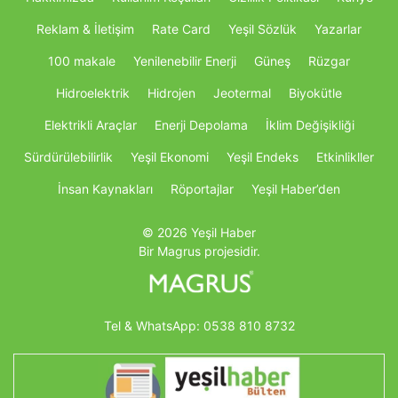
Reklam & İletişim
Rate Card
Yeşil Sözlük
Yazarlar
100 makale
Yenilenebilir Enerji
Güneş
Rüzgar
Hidroelektrik
Hidrojen
Jeotermal
Biyokütle
Elektrikli Araçlar
Enerji Depolama
İklim Değişikliği
Sürdürülebilirlik
Yeşil Ekonomi
Yeşil Endeks
Etkinlikller
İnsan Kaynakları
Röportajlar
Yeşil Haber’den
© 2026 Yeşil Haber
Bir Magrus projesidir.
Tel & WhatsApp:
0538 810 8732