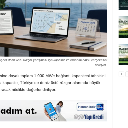
çekli deniz üstü rüzgar yarışması için kapasite ve kullanım hakkı çerçevesini
belirliyor.
isine dayalı toplam 1.000 MWe bağlantı kapasitesi tahsisini
Bu kapasite, Türkiye’de deniz üstü rüzgar alanında büyük
racak nitelikte değerlendiriliyor.