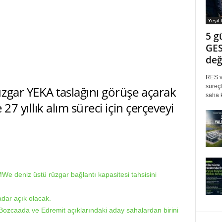
Yeşil
5 g
GES
değ
RES ve
süreçl
zgar YEKA taslağını görüşe açarak
saha k
 27 yıllık alım süreci için çerçeveyi
 deniz üstü rüzgar bağlantı kapasitesi tahsisini
dar açık olacak.
ozcaada ve Edremit açıklarındaki aday sahalardan birini