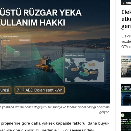
Elektr
Ele
etki
ger
Elektr
yüzde 
ÖTV eş
 yalnızca üretim hedefi değil yeni bir sanayi ve tedarik zinciri başlığı anlamına
geliyor.
ar projelerine göre daha yüksek kapasite faktörü, daha büyük
iyacıyla öne çıkıyor. Bu nedenle 1 GW seviyesindeki