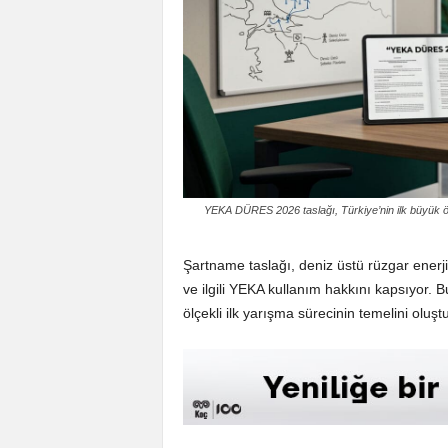
YEKA DÜRES 2026 taslağı, Türkiye’nin ilk büyük öl
Şartname taslağı, deniz üstü rüzgar enerj
ve ilgili YEKA kullanım hakkını kapsıyor. 
ölçekli ilk yarışma sürecinin temelini oluştu