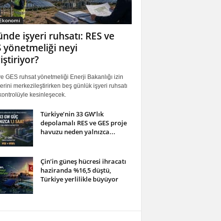
 Ekonomi
ünde işyeri ruhsatı: RES ve
 yönetmeliği neyi
iştiriyor?
 GES ruhsat yönetmeliği Enerji Bakanlığı izin
erini merkezileştirirken beş günlük işyeri ruhsatı
ontrolüyle kesinleşecek.
Türkiye’nin 33 GW’lık
depolamalı RES ve GES proje
havuzu neden yalnızca...
Çin’in güneş hücresi ihracatı
haziranda %16,5 düştü,
Türkiye yerlilikle büyüyor