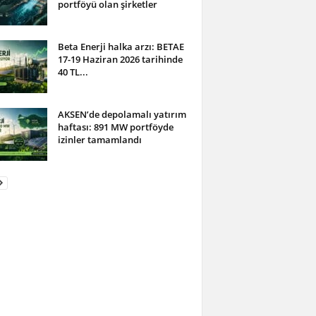
portföyü olan şirketler
Beta Enerji halka arzı: BETAE
17-19 Haziran 2026 tarihinde
40 TL...
AKSEN’de depolamalı yatırım
haftası: 891 MW portföyde
izinler tamamlandı