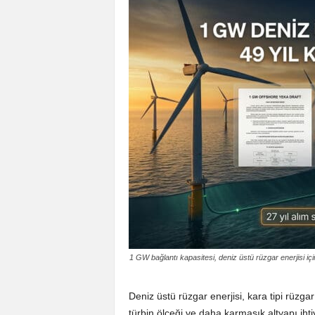
1 GW bağlantı kapasitesi, deniz üstü rüzgar enerjisi için
Deniz üstü rüzgar enerjisi, kara tipi rüzg
türbin ölçeği ve daha karmaşık altyapı iht