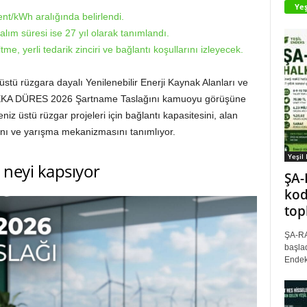
Yeş
nt/kWh aralığında belirlendi.
alım süresi ise 27 yıl olarak tanımlandı.
me, yerli tedarik zinciri ve bağlantı koşullarını izleyecek.
üstü rüzgara dayalı Yenilenebilir Enerji Kaynak Alanları ve
kin YEKA DÜRES 2026 Şartname Taslağını kamuoyu görüşüne
eniz üstü rüzgar projeleri için bağlantı kapasitesini, alan
dını ve yarışma mekanizmasını tanımlıyor.
Yeşil
 neyi kapsıyor
ŞA-
kod
top
ŞA-RA
başlad
Endek