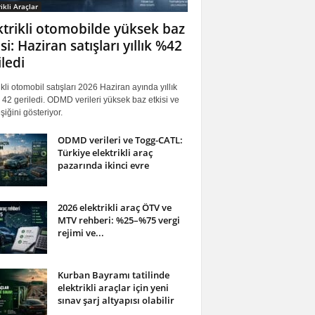
ikli Araçlar
ktrikli otomobilde yüksek baz
si: Haziran satışları yıllık %42
iledi
ikli otomobil satışları 2026 Haziran ayında yıllık
42 geriledi. ODMD verileri yüksek baz etkisi ve
iğini gösteriyor.
ODMD verileri ve Togg-CATL:
Türkiye elektrikli araç
pazarında ikinci evre
2026 elektrikli araç ÖTV ve
MTV rehberi: %25–%75 vergi
rejimi ve...
Kurban Bayramı tatilinde
elektrikli araçlar için yeni
sınav şarj altyapısı olabilir