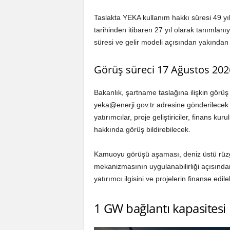
Taslakta YEKA kullanım hakkı süresi 49 yıl
tarihinden itibaren 27 yıl olarak tanımlanı
süresi ve gelir modeli açısından yakından i
Görüş süreci 17 Ağustos 2026
Bakanlık, şartname taslağına ilişkin görü
yeka@enerji.gov.tr
adresine gönderilecek e
yatırımcılar, proje geliştiriciler, finans kuru
hakkında görüş bildirebilecek.
Kamuoyu görüşü aşaması, deniz üstü rüzga
mekanizmasının uygulanabilirliği açısından
yatırımcı ilgisini ve projelerin finanse edil
1 GW bağlantı kapasites