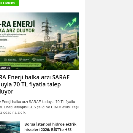
il Endeks
 Endeks
RA Enerji halka arzı SARAE
uyla 70 TL fiyatla talep
luyor
 Enerji halka arzı SARAE koduyla 70 TL fiyatla
ı. Enerji altyapısı GES çeliği ve CBAM etkisi Yeşil
s odağına aldık.
Borsa İstanbul hidroelektrik
hisseleri 2026: BİST’te HES