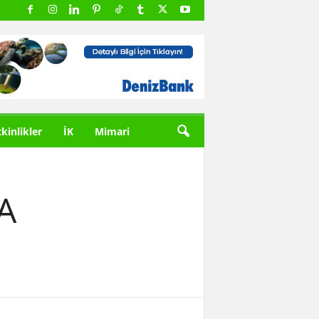
tkinlikler
İK
Mimari
A