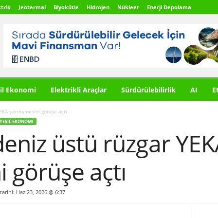
trik
Jeotermal
Biyokütle
Hidrojen
Nükleer
Enerji Depolama
il Ekonomi
Elektrikli Araçlar
Sürdürülebilirlik
AI
E
EKA şartnamesini görüşe açtı
YEŞIL EKONOMI
eniz üstü rüzgar YEK
 görüşe açtı
tarihi: Haz 23, 2026 @ 6:37