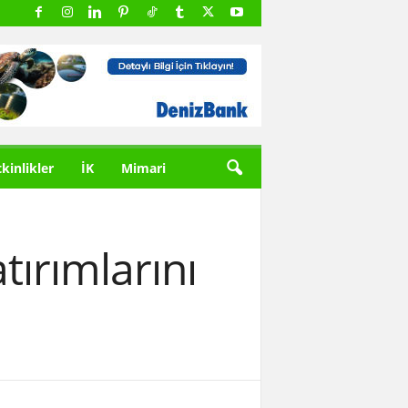
tkinlikler
İK
Mimari
tırımlarını