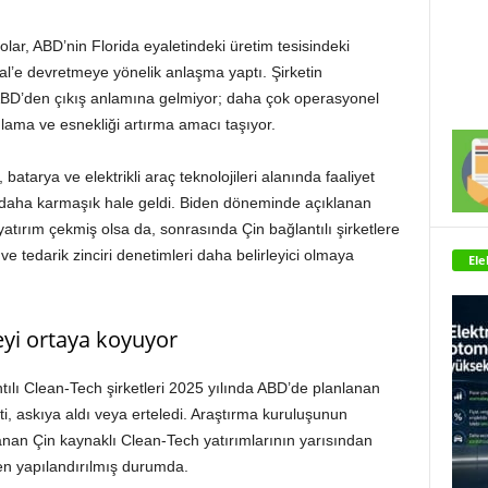
olar, ABD’nin Florida eyaletindeki üretim tesisindeki
tal’e devretmeye yönelik anlaşma yaptı. Şirketin
BD’den çıkış anlamına gelmiyor; daha çok operasyonel
lama ve esnekliği artırma amacı taşıyor.
batarya ve elektrikli araç teknolojileri alanında faaliyet
mı daha karmaşık hale geldi. Biden döneminde açıklanan
yatırım çekmiş olsa da, sonrasında Çin bağlantılı şirketlere
ı ve tedarik zinciri denetimleri daha belirleyici olmaya
Ele
eyi ortaya koyuyor
ılı Clean-Tech şirketleri 2025 yılında ABD’de planlanan
etti, askıya aldı veya erteledi. Araştırma kuruluşunun
nan Çin kaynaklı Clean-Tech yatırımlarının yarısından
en yapılandırılmış durumda.