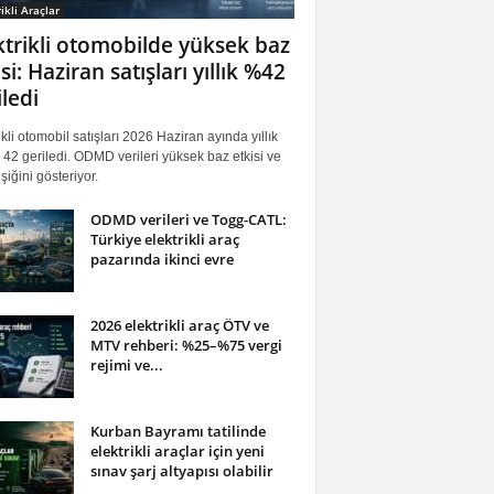
ikli Araçlar
ktrikli otomobilde yüksek baz
si: Haziran satışları yıllık %42
iledi
ikli otomobil satışları 2026 Haziran ayında yıllık
42 geriledi. ODMD verileri yüksek baz etkisi ve
iğini gösteriyor.
ODMD verileri ve Togg-CATL:
Türkiye elektrikli araç
pazarında ikinci evre
2026 elektrikli araç ÖTV ve
MTV rehberi: %25–%75 vergi
rejimi ve...
Kurban Bayramı tatilinde
elektrikli araçlar için yeni
sınav şarj altyapısı olabilir