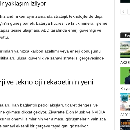
 yaklaşım izliyor
zlandırırken aynı zamanda stratejik teknolojilerde dışa
 Çin’in güneş paneli, batarya hücresi ve kritik mineral işleme
kapasitesine ulaşması, ABD tarafında enerji güvenliği ve
Pop
yüttü.
rımları yalnızca karbon azaltımı veya enerji dönüşümü
litikaları, ulusal güvenlik ve sanayi stratejisi çerçevesinde
AKSEN
ji ve teknoloji rekabetinin yeni
Kalyo
aları, İran bağlantılı petrol akışları, ticaret dengesi ve
 öne çıkması dikkat çekiyor. Ziyarette Elon Musk ve NVIDIA
A101’d
ının önemli isimlerinin yer alması, görüşmelerin yalnızca
 sanayi eksenli bir çerçeve taşıdığını gösteriyor.