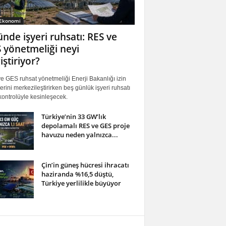
 Ekonomi
ünde işyeri ruhsatı: RES ve
 yönetmeliği neyi
iştiriyor?
 GES ruhsat yönetmeliği Enerji Bakanlığı izin
erini merkezileştirirken beş günlük işyeri ruhsatı
ontrolüyle kesinleşecek.
Türkiye’nin 33 GW’lık
depolamalı RES ve GES proje
havuzu neden yalnızca...
Çin’in güneş hücresi ihracatı
haziranda %16,5 düştü,
Türkiye yerlilikle büyüyor