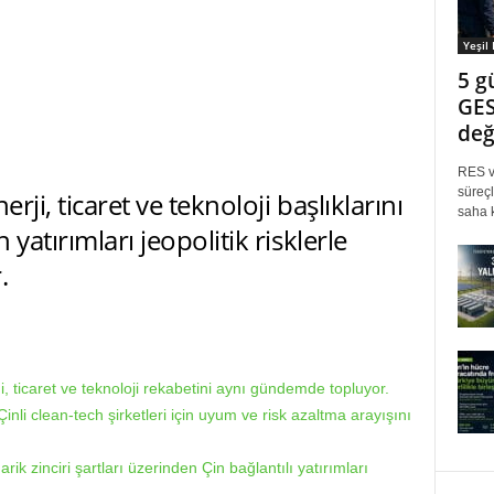
Yeşil
5 g
GES
değ
RES ve
süreçl
rji, ticaret ve teknoloji başlıklarını
saha k
yatırımları jeopolitik risklerle
.
i, ticaret ve teknoloji rekabetini aynı gündemde topluyor.
inli clean-tech şirketleri için uyum ve risk azaltma arayışını
rik zinciri şartları üzerinden Çin bağlantılı yatırımları