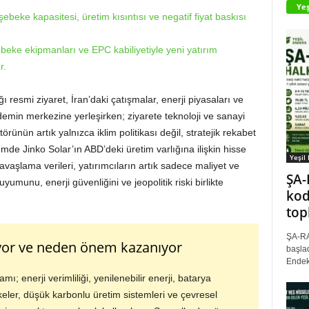
Yeş
beke kapasitesi, üretim kısıntısı ve negatif fiyat baskısı
eke ekipmanları ve EPC kabiliyetiyle yeni yatırım
r.
resmi ziyaret, İran’daki çatışmalar, enerji piyasaları ve
gündemin merkezine yerleşirken; ziyarete teknoloji ve sanayi
örünün artık yalnızca iklim politikası değil, stratejik rekabet
emde Jinko Solar’ın ABD’deki üretim varlığına ilişkin hisse
Yeşil
yavaşlama verileri, yatırımcıların artık sadece maliyet ve
ŞA-
uyumunu, enerji güvenliğini ve jeopolitik riski birlikte
kod
top
ŞA-RA
yor ve neden önem kazanıyor
başlad
Endek
mı; enerji verimliliği, yenilenebilir enerji, batarya
ekeler, düşük karbonlu üretim sistemleri ve çevresel