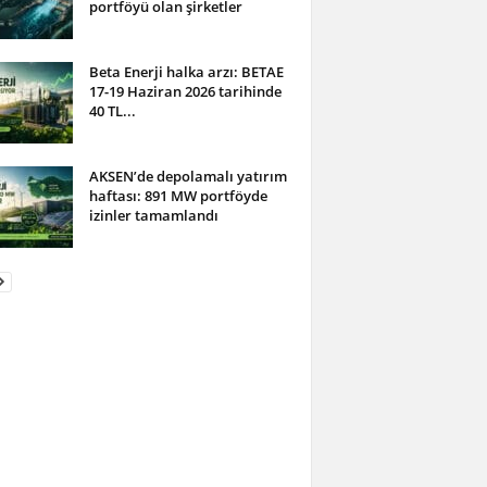
portföyü olan şirketler
Beta Enerji halka arzı: BETAE
17-19 Haziran 2026 tarihinde
40 TL...
AKSEN’de depolamalı yatırım
haftası: 891 MW portföyde
izinler tamamlandı