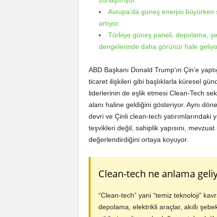
zorlaştırıyor.
Avrupa’da güneş enerjisi büyürken şe
artıyor.
Türkiye güneş paneli, depolama, şeb
dengelerinde daha görünür hale geliyo
ABD Başkanı Donald Trump’ın Çin’e yaptığı 
ticaret ilişkileri gibi başlıklarla küresel 
liderlerinin de eşlik etmesi Clean-Tech sekt
alanı haline geldiğini gösteriyor. Aynı dön
devri ve Çinli clean-tech yatırımlarındaki 
teşvikleri değil, sahiplik yapısını, mevzuat 
değerlendirdiğini ortaya koyuyor.
Clean-tech ne anlama geli
“Clean-tech” yani “temiz teknoloji” kavra
depolama, elektrikli araçlar, akıllı şeb