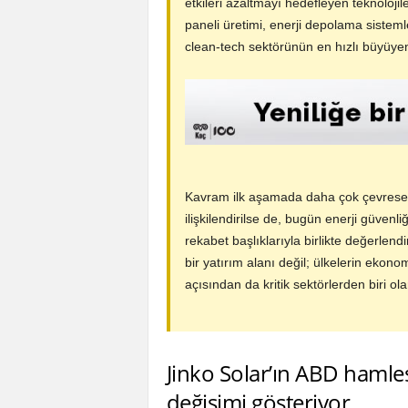
etkileri azaltmayı hedefleyen teknolojil
paneli üretimi, enerji depolama sistemler
clean-tech sektörünün en hızlı büyüyen 
Kavram ilk aşamada daha çok çevresel
ilişkilendirilse de, bugün enerji güvenliğ
rekabet başlıklarıyla birlikte değerlend
bir yatırım alanı değil; ülkelerin ekonomi
açısından da kritik sektörlerden biri ol
Jinko Solar’ın ABD hamle
değişimi gösteriyor