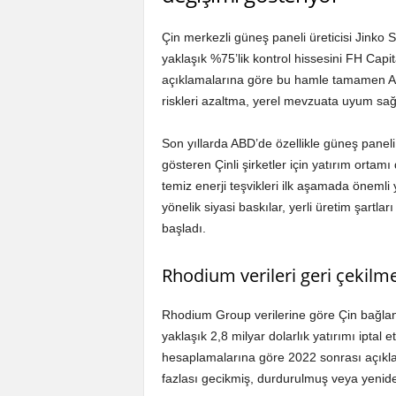
Çin merkezli güneş paneli üreticisi Jinko S
yaklaşık %75’lik kontrol hissesini FH Capi
açıklamalarına göre bu hamle tamamen A
riskleri azaltma, yerel mevzuata uyum sağ
Son yıllarda ABD’de özellikle güneş paneli, 
gösteren Çinli şirketler için yatırım orta
temiz enerji teşvikleri ilk aşamada önemli 
yönelik siyasi baskılar, yerli üretim şartlar
başladı.
Rhodium verileri geri çekilm
Rhodium Group verilerine göre Çin bağlant
yaklaşık 2,8 milyar dolarlık yatırımı iptal 
hesaplamalarına göre 2022 sonrası açıkla
fazlası gecikmiş, durdurulmuş veya yenid