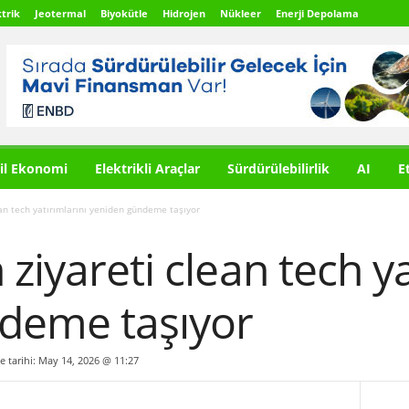
trik
Jeotermal
Biyokütle
Hidrojen
Nükleer
Enerji Depolama
il Ekonomi
Elektrikli Araçlar
Sürdürülebilirlik
AI
E
ean tech yatırımlarını yeniden gündeme taşıyor
ziyareti clean tech ya
deme taşıyor
me tarihi: May 14, 2026 @ 11:27