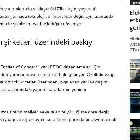
Elektr
 yatırımlarında yaklaşık %17’lik düşüş yaşandığı
Ele
ümünün yalnızca teknoloji ve finansman değil, aynı zamanda
etki
seninde şekillenmeye başladığını gösteriyor.
ger
Elektr
 şirketleri üzerindeki baskıyı
yüzde 
ÖTV eş
ntities of Concern” yani FEOC düzenlemeleri, Çin
rinden yararlanmasını daha zor hale getiriyor. Özellikle vergi
edarik zinciri kriterleri üzerinden uygulanan yeni yaklaşım;
i araç alanındaki yatırım kararlarının yeniden
nızca üretim maliyeti veya talep büyüklüğüne göre değil;
 kaynağı ve siyasi uyum kriterlerine göre de pozisyon almak