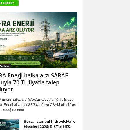
il Endeks
 Endeks
RA Enerji halka arzı SARAE
uyla 70 TL fiyatla talep
luyor
 Enerji halka arzı SARAE koduyla 70 TL fiyatla
ı. Enerji altyapısı GES çeliği ve CBAM etkisi Yeşil
s odağına aldık.
Borsa İstanbul hidroelektrik
hisseleri 2026: BİST’te HES