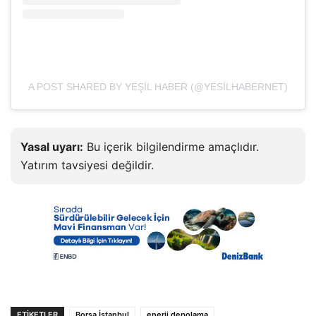
A POST SHARED BY YEŞIL HABER (@YESILHABERNET)
Yasal uyarı:
Bu içerik bilgilendirme amaçlıdır.
Yatırım tavsiyesi değildir.
ETIKETLER
Borsa İstanbul
enerji depolama