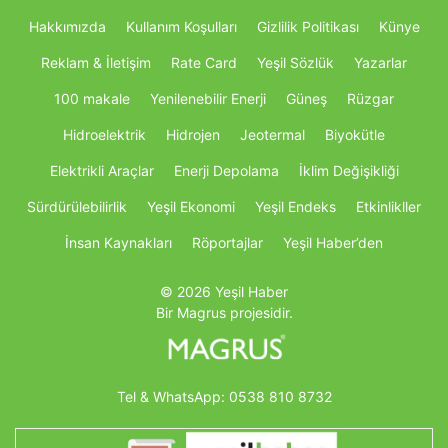
Hakkımızda
Kullanım Koşulları
Gizlilik Politikası
Künye
Reklam & İletişim
Rate Card
Yeşil Sözlük
Yazarlar
100 makale
Yenilenebilir Enerji
Güneş
Rüzgar
Hidroelektrik
Hidrojen
Jeotermal
Biyokütle
Elektrikli Araçlar
Enerji Depolama
İklim Değişikliği
Sürdürülebilirlik
Yeşil Ekonomi
Yeşil Endeks
Etkinlikller
İnsan Kaynakları
Röportajlar
Yeşil Haber’den
© 2026 Yeşil Haber
Bir Magrus projesidir.
Tel & WhatsApp:
0538 810 8732