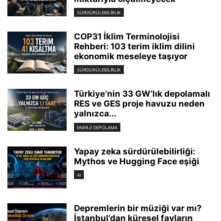
SÜRDÜRÜLEBILIRLIK
COP31 İklim Terminolojisi
Rehberi: 103 terim iklim dilini
ekonomik meseleye taşıyor
SÜRDÜRÜLEBILIRLIK
Türkiye’nin 33 GW’lık depolamalı
RES ve GES proje havuzu neden
yalnızca...
ENERJI DEPOLAMA
Yapay zeka sürdürülebilirliği:
Mythos ve Hugging Face eşiği
AI
Depremlerin bir müziği var mı?
İstanbul’dan küresel fayların