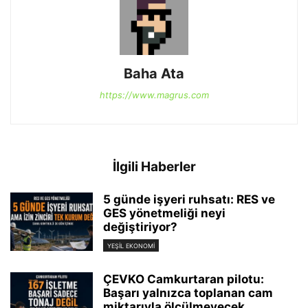
Baha Ata
https://www.magrus.com
İlgili Haberler
5 günde işyeri ruhsatı: RES ve
GES yönetmeliği neyi
değiştiriyor?
YEŞIL EKONOMI
ÇEVKO Camkurtaran pilotu:
Başarı yalnızca toplanan cam
miktarıyla ölçülmeyecek