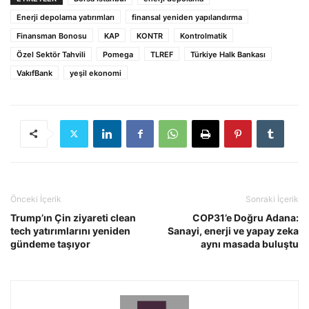
Enerji depolama yatırımları
finansal yeniden yapılandırma
Finansman Bonosu
KAP
KONTR
Kontrolmatik
Özel Sektör Tahvili
Pomega
TLREF
Türkiye Halk Bankası
VakıfBank
yeşil ekonomi
Önceki İçerik
Sonraki İçerik
Trump’ın Çin ziyareti clean
COP31’e Doğru Adana:
tech yatırımlarını yeniden
Sanayi, enerji ve yapay zeka
gündeme taşıyor
aynı masada buluştu