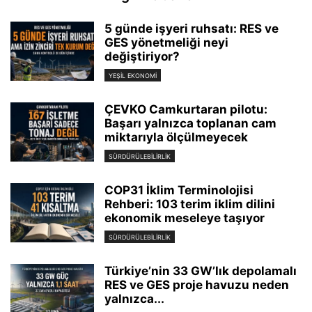
5 günde işyeri ruhsatı: RES ve
GES yönetmeliği neyi
değiştiriyor?
YEŞIL EKONOMI
ÇEVKO Camkurtaran pilotu:
Başarı yalnızca toplanan cam
miktarıyla ölçülmeyecek
SÜRDÜRÜLEBILIRLIK
COP31 İklim Terminolojisi
Rehberi: 103 terim iklim dilini
ekonomik meseleye taşıyor
SÜRDÜRÜLEBILIRLIK
Türkiye’nin 33 GW’lık depolamalı
RES ve GES proje havuzu neden
yalnızca...