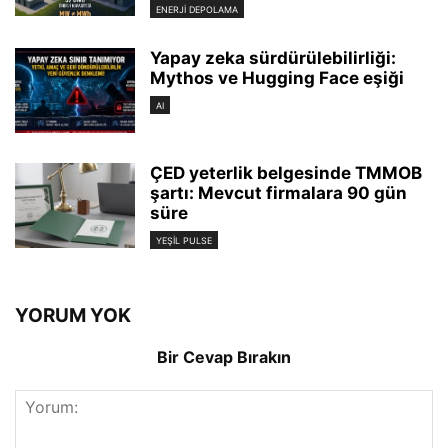
ENERJI DEPOLAMA
Yapay zeka sürdürülebilirliği:
Mythos ve Hugging Face eşiği
AI
ÇED yeterlik belgesinde TMMOB
şartı: Mevcut firmalara 90 gün
süre
YEŞIL PULSE
YORUM YOK
Bir Cevap Bırakın