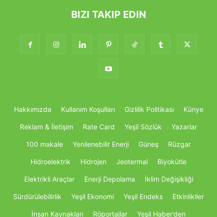
BIZI TAKIP EDIN
Hakkımızda
Kullanım Koşulları
Gizlilik Politikası
Künye
Reklam & İletişim
Rate Card
Yeşil Sözlük
Yazarlar
100 makale
Yenilenebilir Enerji
Güneş
Rüzgar
Hidroelektrik
Hidrojen
Jeotermal
Biyokütle
Elektrikli Araçlar
Enerji Depolama
İklim Değişikliği
Sürdürülebilirlik
Yeşil Ekonomi
Yeşil Endeks
Etkinlikller
İnsan Kaynakları
Röportajlar
Yeşil Haber’den