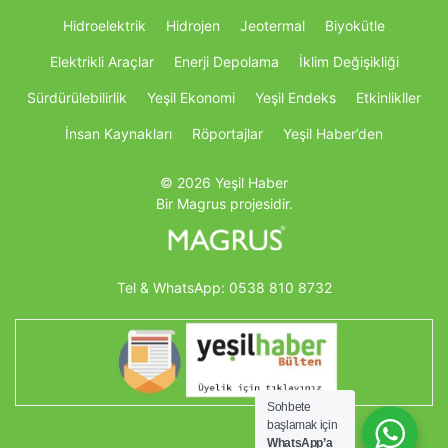
Hidroelektrik
Hidrojen
Jeotermal
Biyokütle
Elektrikli Araçlar
Enerji Depolama
İklim Değişikliği
Sürdürülebilirlik
Yeşil Ekonomi
Yeşil Endeks
Etkinlikller
İnsan Kaynakları
Röportajlar
Yeşil Haber’den
© 2026 Yeşil Haber
Bir Magrus projesidir.
Tel & WhatsApp:
0538 810 8732
Sohbete
başlamak için
WhatsApp’a