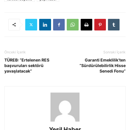
Önceki İçerik
Sonraki İçerik
TÜREB: “Ertelenen RES
Garanti Emeklilik’ten
başvuruları sektörü
“Sürdürülebilirlik Hisse
yavaşlatacak”
Senedi Fonu”
Yeşil Haber