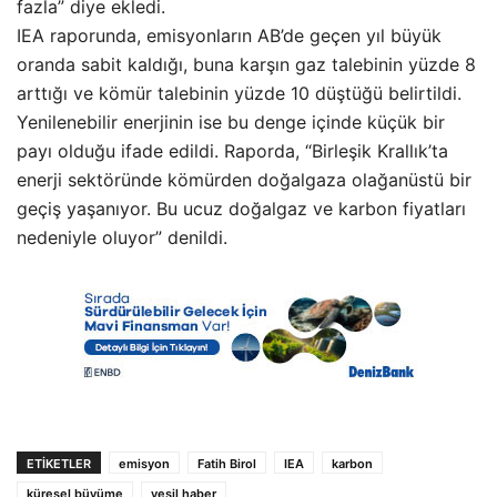
fazla” diye ekledi.
IEA raporunda, emisyonların AB’de geçen yıl büyük
oranda sabit kaldığı, buna karşın gaz talebinin yüzde 8
arttığı ve kömür talebinin yüzde 10 düştüğü belirtildi.
Yenilenebilir enerjinin ise bu denge içinde küçük bir
payı olduğu ifade edildi. Raporda, “Birleşik Krallık’ta
enerji sektöründe kömürden doğalgaza olağanüstü bir
geçiş yaşanıyor. Bu ucuz doğalgaz ve karbon fiyatları
nedeniyle oluyor” denildi.
ETIKETLER
emisyon
Fatih Birol
IEA
karbon
küresel büyüme
yeşil haber