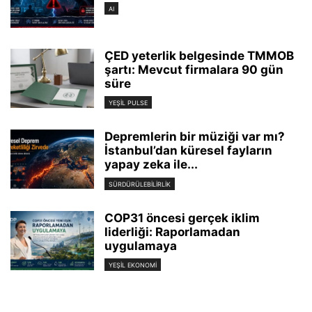
AI
ÇED yeterlik belgesinde TMMOB
şartı: Mevcut firmalara 90 gün
süre
YEŞIL PULSE
Depremlerin bir müziği var mı?
İstanbul’dan küresel fayların
yapay zeka ile...
SÜRDÜRÜLEBILIRLIK
COP31 öncesi gerçek iklim
liderliği: Raporlamadan
uygulamaya
YEŞIL EKONOMI