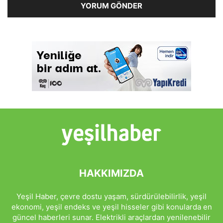
HAKKIMIZDA
Yeşil Haber, çevre dostu yaşam, sürdürülebilirlik, yeşil
ekonomi, yeşil endeks ve yeşil hisseler gibi konularda en
güncel haberleri sunar. Elektrikli araçlardan yenilenebilir