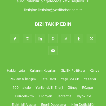
sürdürülebilir bir geleceğe katkı sağlıyoruz.
İletişim:
iletisim@yesilhaber.com.tr
BIZI TAKIP EDIN
Hakkımızda
Kullanım Koşulları
Gizlilik Politikası
Künye
Reklam & İletişim
Rate Card
Yeşil Sözlük
Yazarlar
100 makale
Yenilenebilir Enerji
Güneş
Rüzgar
Hidroelektrik
Hidrojen
Jeotermal
Biyokütle
Elektrikli Araçlar
Enerji Depolama
İklim Değişikliği