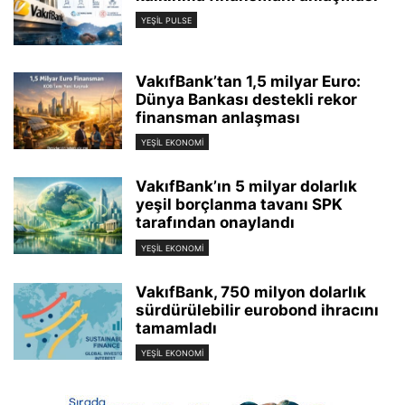
YEŞIL PULSE
VakıfBank’tan 1,5 milyar Euro:
Dünya Bankası destekli rekor
finansman anlaşması
YEŞIL EKONOMI
VakıfBank’ın 5 milyar dolarlık
yeşil borçlanma tavanı SPK
tarafından onaylandı
YEŞIL EKONOMI
VakıfBank, 750 milyon dolarlık
sürdürülebilir eurobond ihracını
tamamladı
YEŞIL EKONOMI