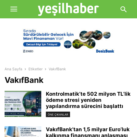
Ana Sayfa
Etiketler
VakıfBank
VakıfBank
Kontrolmatik’te 502 milyon TL’lik
ödeme stresi yeniden
yapılandırma sürecini başlattı
ÖNE ÇIKANLAR
VakıfBank’tan 1,5 milyar Euro’luk
kalkınma finansmanı anlaşması