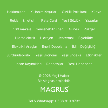
Hakkımızda
Kullanım Koşulları
Gizlilik Politikası
Künye
Reklam & İletişim
Rate Card
Yeşil Sözlük
Yazarlar
100 makale
Yenilenebilir Enerji
Güneş
Rüzgar
Hidroelektrik
Hidrojen
Jeotermal
Biyokütle
Elektrikli Araçlar
Enerji Depolama
İklim Değişikliği
Sürdürülebilirlik
Yeşil Ekonomi
Yeşil Endeks
Etkinlikller
İnsan Kaynakları
Röportajlar
Yeşil Haber’den
© 2026 Yeşil Haber
Bir Magrus projesidir.
Tel & WhatsApp:
0538 810 8732