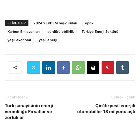
ETIKETLER
2024 YEKDEM başvuruları
epdk
Karbon Emisyonları
sürdürülebilirlik
Türkiye Enerji Sektörü
yeşil ekonomi
yeşil enerji
Önceki İçerik
Sonraki İçerik
Türk sanayisinin enerji
Çin’de yeşil enerjili
verimliliği: Fırsatlar ve
otomobiller 18 milyonu aştı
zorluklar