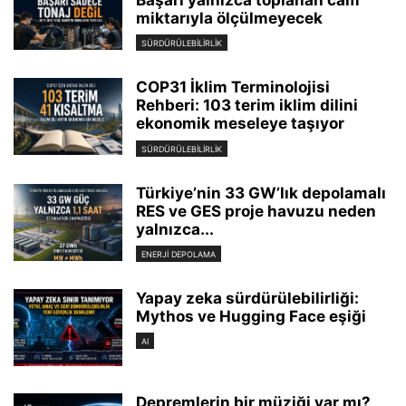
Başarı yalnızca toplanan cam
miktarıyla ölçülmeyecek
SÜRDÜRÜLEBILIRLIK
COP31 İklim Terminolojisi
Rehberi: 103 terim iklim dilini
ekonomik meseleye taşıyor
SÜRDÜRÜLEBILIRLIK
Türkiye’nin 33 GW’lık depolamalı
RES ve GES proje havuzu neden
yalnızca...
ENERJI DEPOLAMA
Yapay zeka sürdürülebilirliği:
Mythos ve Hugging Face eşiği
AI
Depremlerin bir müziği var mı?