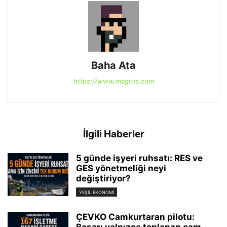
Baha Ata
https://www.magrus.com
İlgili Haberler
5 günde işyeri ruhsatı: RES ve
GES yönetmeliği neyi
değiştiriyor?
YEŞIL EKONOMI
ÇEVKO Camkurtaran pilotu: