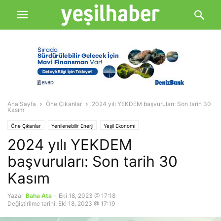
Ana Sayfa
Öne Çıkanlar
2024 yılı YEKDEM başvuruları: Son tarih 30
Kasım
Öne Çıkanlar
Yenilenebilir Enerji
Yeşil Ekonomi
2024 yılı YEKDEM
başvuruları: Son tarih 30
Kasım
Yazar
Baha Ata
-
Eki 18, 2023 @ 17:18
Değiştirilme tarihi: Eki 18, 2023 @ 17:19