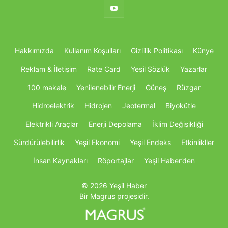
Hakkımızda
Kullanım Koşulları
Gizlilik Politikası
Künye
Reklam & İletişim
Rate Card
Yeşil Sözlük
Yazarlar
100 makale
Yenilenebilir Enerji
Güneş
Rüzgar
Hidroelektrik
Hidrojen
Jeotermal
Biyokütle
Elektrikli Araçlar
Enerji Depolama
İklim Değişikliği
Sürdürülebilirlik
Yeşil Ekonomi
Yeşil Endeks
Etkinlikller
İnsan Kaynakları
Röportajlar
Yeşil Haber’den
© 2026 Yeşil Haber
Bir Magrus projesidir.