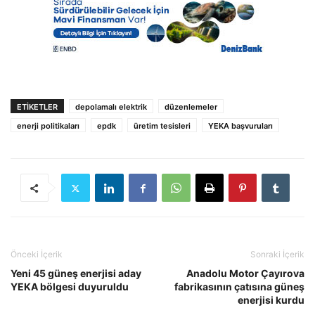
ETIKETLER
depolamalı elektrik
düzenlemeler
enerji politikaları
epdk
üretim tesisleri
YEKA başvuruları
Önceki İçerik
Sonraki İçerik
Yeni 45 güneş enerjisi aday
Anadolu Motor Çayırova
YEKA bölgesi duyuruldu
fabrikasının çatısına güneş
enerjisi kurdu