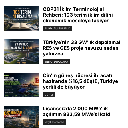
COP31 İklim Terminolojisi
Rehberi: 103 terim iklim dilini
ekonomik meseleye taşıyor
SÜRDÜRÜLEBILIRLIK
Türkiye’nin 33 GW’lık depolamalı
RES ve GES proje havuzu neden
yalnızca...
ENERJI DEPOLAMA
Çin’in güneş hücresi ihracatı
haziranda %16,5 düştü, Türkiye
yerlilikle büyüyor
GÜNEŞ
Lisanssızda 2.000 MWe’lik
açılımın 833,59 MWe’si kaldı
YEŞIL EKONOMI