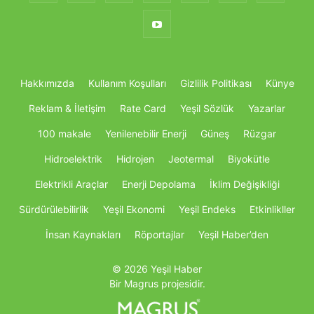
Hakkımızda
Kullanım Koşulları
Gizlilik Politikası
Künye
Reklam & İletişim
Rate Card
Yeşil Sözlük
Yazarlar
100 makale
Yenilenebilir Enerji
Güneş
Rüzgar
Hidroelektrik
Hidrojen
Jeotermal
Biyokütle
Elektrikli Araçlar
Enerji Depolama
İklim Değişikliği
Sürdürülebilirlik
Yeşil Ekonomi
Yeşil Endeks
Etkinlikller
İnsan Kaynakları
Röportajlar
Yeşil Haber’den
© 2026 Yeşil Haber
Bir Magrus projesidir.