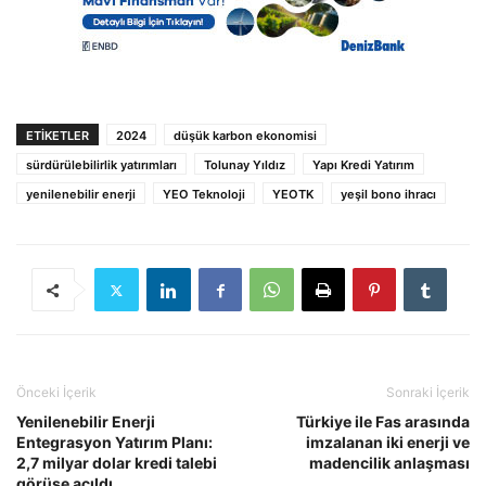
ETIKETLER
2024
düşük karbon ekonomisi
sürdürülebilirlik yatırımları
Tolunay Yıldız
Yapı Kredi Yatırım
yenilenebilir enerji
YEO Teknoloji
YEOTK
yeşil bono ihracı
Önceki İçerik
Sonraki İçerik
Yenilenebilir Enerji
Türkiye ile Fas arasında
Entegrasyon Yatırım Planı:
imzalanan iki enerji ve
2,7 milyar dolar kredi talebi
madencilik anlaşması
görüşe açıldı