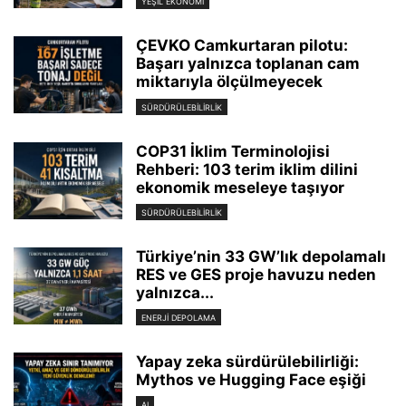
YEŞIL EKONOMI
ÇEVKO Camkurtaran pilotu:
Başarı yalnızca toplanan cam
miktarıyla ölçülmeyecek
SÜRDÜRÜLEBILIRLIK
COP31 İklim Terminolojisi
Rehberi: 103 terim iklim dilini
ekonomik meseleye taşıyor
SÜRDÜRÜLEBILIRLIK
Türkiye’nin 33 GW’lık depolamalı
RES ve GES proje havuzu neden
yalnızca...
ENERJI DEPOLAMA
Yapay zeka sürdürülebilirliği:
Mythos ve Hugging Face eşiği
AI