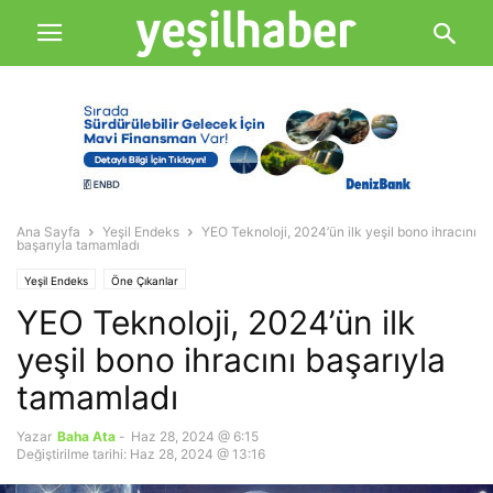
Ana Sayfa
Yeşil Endeks
YEO Teknoloji, 2024’ün ilk yeşil bono ihracını
başarıyla tamamladı
Yeşil Endeks
Öne Çıkanlar
YEO Teknoloji, 2024’ün ilk
yeşil bono ihracını başarıyla
tamamladı
Yazar
Baha Ata
-
Haz 28, 2024 @ 6:15
Değiştirilme tarihi: Haz 28, 2024 @ 13:16