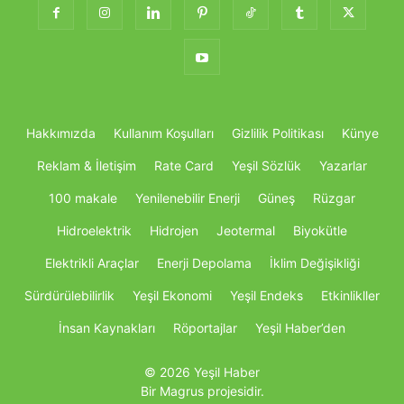
Hakkımızda
Kullanım Koşulları
Gizlilik Politikası
Künye
Reklam & İletişim
Rate Card
Yeşil Sözlük
Yazarlar
100 makale
Yenilenebilir Enerji
Güneş
Rüzgar
Hidroelektrik
Hidrojen
Jeotermal
Biyokütle
Elektrikli Araçlar
Enerji Depolama
İklim Değişikliği
Sürdürülebilirlik
Yeşil Ekonomi
Yeşil Endeks
Etkinlikller
İnsan Kaynakları
Röportajlar
Yeşil Haber’den
© 2026 Yeşil Haber
Bir Magrus projesidir.