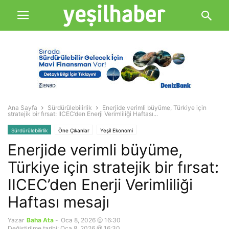
Ana Sayfa
Sürdürülebilirlik
Enerjide verimli büyüme, Türkiye için
stratejik bir fırsat: IICEC’den Enerji Verimliliği Haftası...
Sürdürülebilirlik
Öne Çıkanlar
Yeşil Ekonomi
Enerjide verimli büyüme,
Türkiye için stratejik bir fırsat:
IICEC’den Enerji Verimliliği
Haftası mesajı
Yazar
Baha Ata
-
Oca 8, 2026 @ 16:30
Değiştirilme tarihi: Oca 8, 2026 @ 16:30