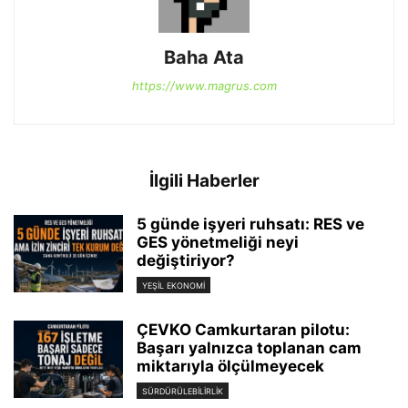
Baha Ata
https://www.magrus.com
İlgili Haberler
5 günde işyeri ruhsatı: RES ve
GES yönetmeliği neyi
değiştiriyor?
YEŞIL EKONOMI
ÇEVKO Camkurtaran pilotu:
Başarı yalnızca toplanan cam
miktarıyla ölçülmeyecek
SÜRDÜRÜLEBILIRLIK