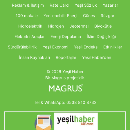
Reklam & İletişim
Rate Card
Yeşil Sözlük
Yazarlar
100 makale
Yenilenebilir Enerji
Güneş
Rüzgar
Hidroelektrik
Hidrojen
Jeotermal
Biyokütle
Elektrikli Araçlar
Enerji Depolama
İklim Değişikliği
Sürdürülebilirlik
Yeşil Ekonomi
Yeşil Endeks
Etkinlikller
İnsan Kaynakları
Röportajlar
Yeşil Haber’den
© 2026 Yeşil Haber
Bir Magrus projesidir.
Tel & WhatsApp:
0538 810 8732