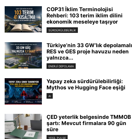
COP31 İklim Terminolojisi
Rehberi: 103 terim iklim dilini
ekonomik meseleye taşıyor
SÜRDÜRÜLEBILIRLIK
Türkiye’nin 33 GW’lık depolamalı
RES ve GES proje havuzu neden
yalnızca...
ENERJI DEPOLAMA
Yapay zeka sürdürülebilirliği:
Mythos ve Hugging Face eşiği
AI
ÇED yeterlik belgesinde TMMOB
şartı: Mevcut firmalara 90 gün
süre
YEŞIL PULSE