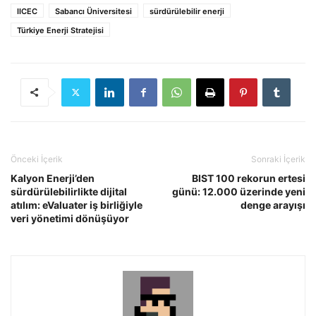
IICEC
Sabancı Üniversitesi
sürdürülebilir enerji
Türkiye Enerji Stratejisi
Önceki İçerik
Sonraki İçerik
Kalyon Enerji’den
BIST 100 rekorun ertesi
sürdürülebilirlikte dijital
günü: 12.000 üzerinde yeni
atılım: eValuater iş birliğiyle
denge arayışı
veri yönetimi dönüşüyor