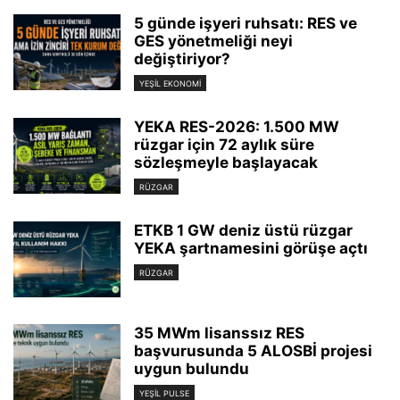
5 günde işyeri ruhsatı: RES ve
GES yönetmeliği neyi
değiştiriyor?
YEŞIL EKONOMI
YEKA RES-2026: 1.500 MW
rüzgar için 72 aylık süre
sözleşmeyle başlayacak
RÜZGAR
ETKB 1 GW deniz üstü rüzgar
YEKA şartnamesini görüşe açtı
RÜZGAR
35 MWm lisanssız RES
başvurusunda 5 ALOSBİ projesi
uygun bulundu
YEŞIL PULSE