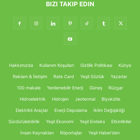
BIZI TAKIP EDIN
Hakkımızda
Kullanım Koşulları
Gizlilik Politikası
Künye
Reklam & İletişim
Rate Card
Yeşil Sözlük
Yazarlar
100 makale
Yenilenebilir Enerji
Güneş
Rüzgar
Hidroelektrik
Hidrojen
Jeotermal
Biyokütle
Elektrikli Araçlar
Enerji Depolama
İklim Değişikliği
Sürdürülebilirlik
Yeşil Ekonomi
Yeşil Endeks
Etkinlikller
İnsan Kaynakları
Röportajlar
Yeşil Haber’den