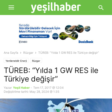
Ana Sayfa
Rüzgar
TÜREB: “Yılda 1 GW RES ile Türkiye değişir”
Yenilenebilir Enerji
Rüzgar
TÜREB: “Yılda 1 GW RES ile
Türkiye değişir”
Yazar
Yeşil Haber
-
Tem 17, 2017 @ 12:04
Değiştirilme tarihi: May 28, 2024 @ 1:35