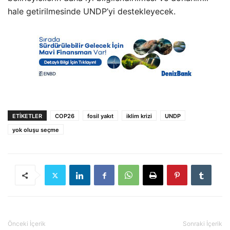
hale getirilmesinde UNDP’yi destekleyecek.
ETIKETLER
COP26
fosil yakıt
iklim krizi
UNDP
yok oluşu seçme
Önceki İçerik
Sonraki İçerik