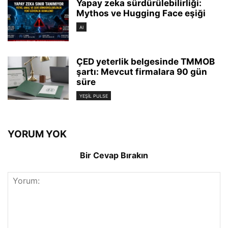
Yapay zeka sürdürülebilirliği:
Mythos ve Hugging Face eşiği
AI
ÇED yeterlik belgesinde TMMOB
şartı: Mevcut firmalara 90 gün
süre
YEŞIL PULSE
YORUM YOK
Bir Cevap Bırakın