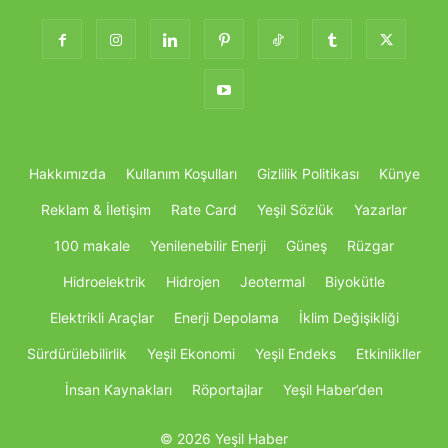
Hakkımızda
Kullanım Koşulları
Gizlilik Politikası
Künye
Reklam & İletişim
Rate Card
Yeşil Sözlük
Yazarlar
100 makale
Yenilenebilir Enerji
Güneş
Rüzgar
Hidroelektrik
Hidrojen
Jeotermal
Biyokütle
Elektrikli Araçlar
Enerji Depolama
İklim Değişikliği
Sürdürülebilirlik
Yeşil Ekonomi
Yeşil Endeks
Etkinlikller
İnsan Kaynakları
Röportajlar
Yeşil Haber’den
© 2026 Yeşil Haber