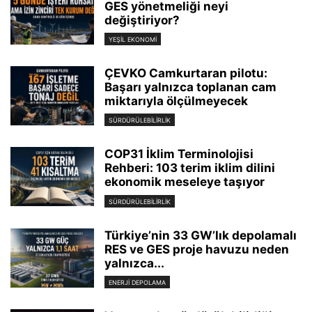
GES yönetmeliği neyi
değiştiriyor?
YEŞIL EKONOMI
ÇEVKO Camkurtaran pilotu:
Başarı yalnızca toplanan cam
miktarıyla ölçülmeyecek
SÜRDÜRÜLEBILIRLIK
COP31 İklim Terminolojisi
Rehberi: 103 terim iklim dilini
ekonomik meseleye taşıyor
SÜRDÜRÜLEBILIRLIK
Türkiye’nin 33 GW’lık depolamalı
RES ve GES proje havuzu neden
yalnızca...
ENERJI DEPOLAMA