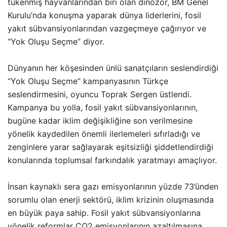
tükenmiş hayvanlarından biri olan dinozor, BM Genel
Kurulu’nda konuşma yaparak dünya liderlerini, fosil
yakıt sübvansiyonlarından vazgeçmeye çağırıyor ve
“Yok Oluşu Seçme” diyor.
Dünyanın her köşesinden ünlü sanatçıların seslendirdiği
“Yok Oluşu Seçme” kampanyasının Türkçe
seslendirmesini, oyuncu Toprak Sergen üstlendi.
Kampanya bu yolla, fosil yakıt sübvansiyonlarının,
bugüne kadar iklim değişikliğine son verilmesine
yönelik kaydedilen önemli ilerlemeleri sıfırladığı ve
zenginlere yarar sağlayarak eşitsizliği şiddetlendirdiği
konularında toplumsal farkındalık yaratmayı amaçlıyor.
İnsan kaynaklı sera gazı emisyonlarının yüzde 73’ünden
sorumlu olan enerji sektörü, iklim krizinin oluşmasında
en büyük paya sahip. Fosil yakıt sübvansiyonlarına
yönelik reformlar CO2 emisyonlarının azaltılmasına