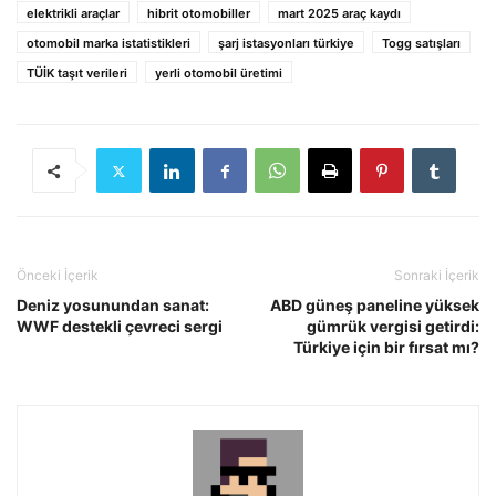
elektrikli araçlar
hibrit otomobiller
mart 2025 araç kaydı
otomobil marka istatistikleri
şarj istasyonları türkiye
Togg satışları
TÜİK taşıt verileri
yerli otomobil üretimi
Önceki İçerik
Sonraki İçerik
Deniz yosunundan sanat:
ABD güneş paneline yüksek
WWF destekli çevreci sergi
gümrük vergisi getirdi:
Türkiye için bir fırsat mı?