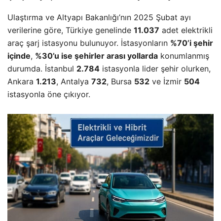
Ulaştırma ve Altyapı Bakanlığı’nın 2025 Şubat ayı
verilerine göre, Türkiye genelinde
11.037
adet elektrikli
araç şarj istasyonu bulunuyor. İstasyonların
%70’i şehir
içinde
,
%30’u ise şehirler arası yollarda
konumlanmış
durumda. İstanbul
2.784
istasyonla lider şehir olurken,
Ankara
1.213
, Antalya
732
, Bursa
532
ve İzmir
504
istasyonla öne çıkıyor.