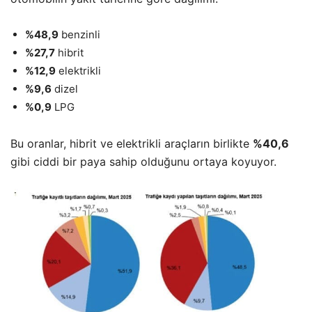
%48,9
benzinli
%27,7
hibrit
%12,9
elektrikli
%9,6
dizel
%0,9
LPG
Bu oranlar, hibrit ve elektrikli araçların birlikte
%40,6
gibi ciddi bir paya sahip olduğunu ortaya koyuyor.