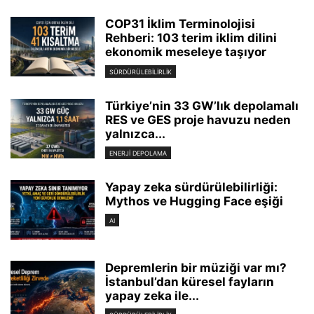
COP31 İklim Terminolojisi
Rehberi: 103 terim iklim dilini
ekonomik meseleye taşıyor
SÜRDÜRÜLEBILIRLIK
Türkiye’nin 33 GW’lık depolamalı
RES ve GES proje havuzu neden
yalnızca...
ENERJI DEPOLAMA
Yapay zeka sürdürülebilirliği:
Mythos ve Hugging Face eşiği
AI
Depremlerin bir müziği var mı?
İstanbul’dan küresel fayların
yapay zeka ile...