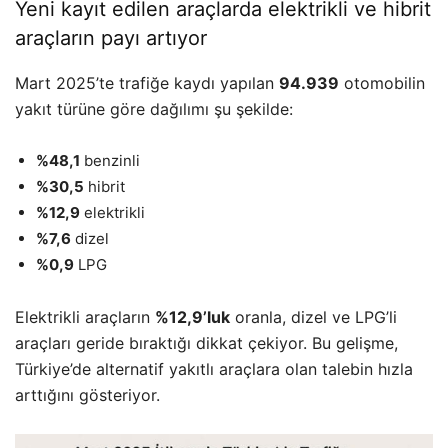
Yeni kayıt edilen araçlarda elektrikli ve hibrit
araçların payı artıyor
Mart 2025’te trafiğe kaydı yapılan
94.939
otomobilin
yakıt türüne göre dağılımı şu şekilde:
%48,1
benzinli
%30,5
hibrit
%12,9
elektrikli
%7,6
dizel
%0,9
LPG
Elektrikli araçların
%12,9’luk
oranla, dizel ve LPG’li
araçları geride bıraktığı dikkat çekiyor. Bu gelişme,
Türkiye’de alternatif yakıtlı araçlara olan talebin hızla
arttığını gösteriyor.