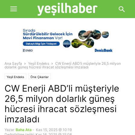
Ana Sayfa
Yeşil Endeks
CW Enerji ABD’li müşteriyle 26,5 milyon
dolarlık güneş hücresi ihracat sözleşmesi imzaladı
Yeşil Endeks
Öne Çıkanlar
CW Enerji ABD’li müşteriyle
26,5 milyon dolarlık güneş
hücresi ihracat sözleşmesi
imzaladı
Yazar
Baha Ata
-
Kas 15, 2025 @ 10:19
Değiştirilme tarihi: Kas 16, 2025 @ 15:08