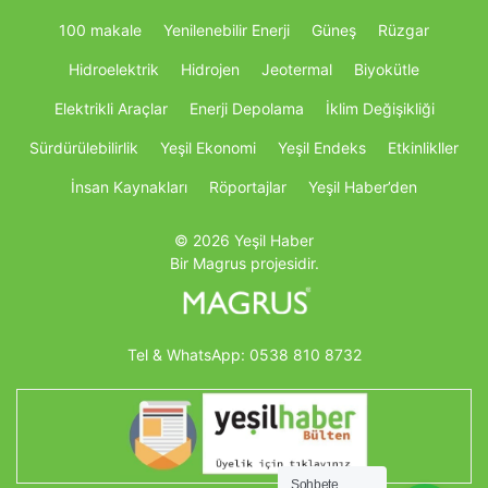
100 makale
Yenilenebilir Enerji
Güneş
Rüzgar
Hidroelektrik
Hidrojen
Jeotermal
Biyokütle
Elektrikli Araçlar
Enerji Depolama
İklim Değişikliği
Sürdürülebilirlik
Yeşil Ekonomi
Yeşil Endeks
Etkinlikller
İnsan Kaynakları
Röportajlar
Yeşil Haber’den
© 2026 Yeşil Haber
Bir Magrus projesidir.
Tel & WhatsApp:
0538 810 8732
Sohbete