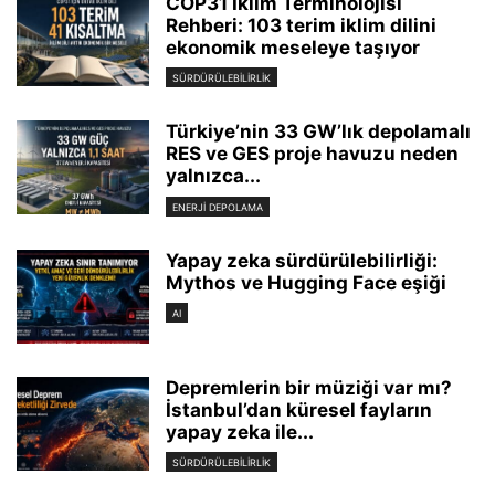
COP31 İklim Terminolojisi
Rehberi: 103 terim iklim dilini
ekonomik meseleye taşıyor
SÜRDÜRÜLEBILIRLIK
Türkiye’nin 33 GW’lık depolamalı
RES ve GES proje havuzu neden
yalnızca...
ENERJI DEPOLAMA
Yapay zeka sürdürülebilirliği:
Mythos ve Hugging Face eşiği
AI
Depremlerin bir müziği var mı?
İstanbul’dan küresel fayların
yapay zeka ile...
SÜRDÜRÜLEBILIRLIK