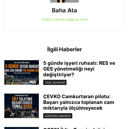
Baha Ata
https://www.magrus.com
İlgili Haberler
5 günde işyeri ruhsatı: RES ve
GES yönetmeliği neyi
değiştiriyor?
YEŞIL EKONOMI
ÇEVKO Camkurtaran pilotu:
Başarı yalnızca toplanan cam
miktarıyla ölçülmeyecek
SÜRDÜRÜLEBILIRLIK