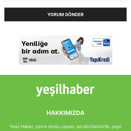
HAKKIMIZDA
Yeşil Haber, çevre dostu yaşam, sürdürülebilirlik, yeşil