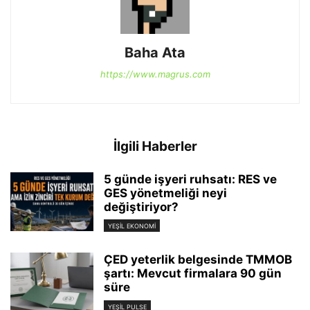
Baha Ata
https://www.magrus.com
İlgili Haberler
5 günde işyeri ruhsatı: RES ve
GES yönetmeliği neyi
değiştiriyor?
YEŞIL EKONOMI
ÇED yeterlik belgesinde TMMOB
şartı: Mevcut firmalara 90 gün
süre
YEŞIL PULSE