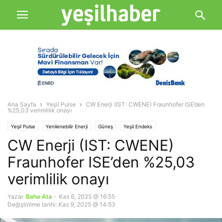
Ana Sayfa
Yeşil Pulse
CW Enerji (IST: CWENE) Fraunhofer ISE’den
%25,03 verimlilik onayı
Yeşil Pulse
Yenilenebilir Enerji
Güneş
Yeşil Endeks
CW Enerji (IST: CWENE)
Fraunhofer ISE’den %25,03
verimlilik onayı
Yazar
Baha Ata
-
Kas 6, 2025 @ 16:55
Değiştirilme tarihi: Kas 9, 2025 @ 14:53