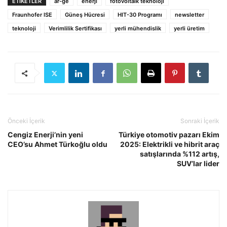
ETIKETLER
ar-ge
enerji
fotovoltaik teknoloji
Fraunhofer ISE
Güneş Hücresi
HIT-30 Programı
newsletter
teknoloji
Verimlilik Sertifikası
yerli mühendislik
yerli üretim
Önceki İçerik
Sonraki İçerik
Cengiz Enerji’nin yeni
Türkiye otomotiv pazarı Ekim
CEO’su Ahmet Türkoğlu oldu
2025: Elektrikli ve hibrit araç
satışlarında %112 artış,
SUV’lar lider