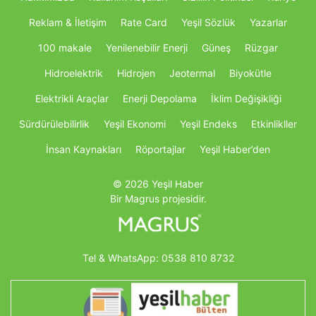
Reklam & İletişim
Rate Card
Yeşil Sözlük
Yazarlar
100 makale
Yenilenebilir Enerji
Güneş
Rüzgar
Hidroelektrik
Hidrojen
Jeotermal
Biyokütle
Elektrikli Araçlar
Enerji Depolama
İklim Değişikliği
Sürdürülebilirlik
Yeşil Ekonomi
Yeşil Endeks
Etkinlikller
İnsan Kaynakları
Röportajlar
Yeşil Haber’den
© 2026 Yeşil Haber
Bir Magrus projesidir.
Tel & WhatsApp:
0538 810 8732