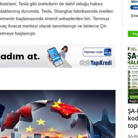
üstrisini, Tesla gibi üreticilerin de dahil olduğu haksız
odaklanmış durumda. Tesla, Shanghai fabrikasında üretilen
celemenin başlamasında önemli sebeplerden biri. Temmuz
l araç ihracat merkezi olarak tanımlamıştı ve binlerce Çin
ç etmeye başlamıştı.
Yeş
Yeşil
ŞA-
kod
top
ŞA-RA