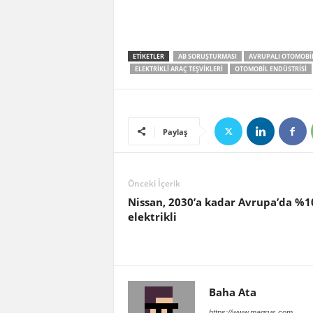
ETIKETLER
AB SORUŞTURMASI
AVRUPALI OTOMOBIL
ELEKTRIKLI ARAÇ TEŞVIKLERI
OTOMOBIL ENDÜSTRISI
Paylaş
Önceki İçerik
Nissan, 2030’a kadar Avrupa’da %1
elektrikli
Baha Ata
https://www.magrus.com