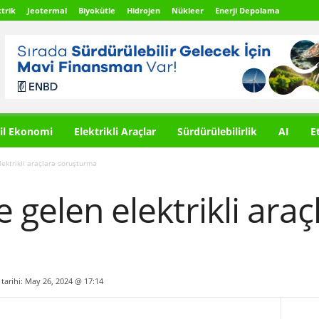
trik
Jeotermal
Biyokütle
Hidrojen
Nükleer
Enerji Depolama
il Ekonomi
Elektrikli Araçlar
Sürdürülebilirlik
AI
E
lektrikli araçlara soruşturma
 gelen elektrikli araç
 tarihi: May 26, 2024 @ 17:14