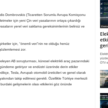
Valdis Dombrovskis (Ticaretten Sorumlu Avrupa Komisyonu
letmeler için yeni Çin veri yasalarının ortaya çıkardığı
 yasaların yerel veri saklama gereksinimlerinin belirsiz ve
Elektr
Ele
etki
 şirketler için, “önemli veri”nin ne olduğu henüz
ger
gözlemlemesi zor.
Elektr
yüzde 
inceleyen AB soruşturması, küresel elektrikli araç pazarındaki
ÖTV eş
gündeme getiriyor ve endüstri üzerinde derin etkiler
ikçe, Tesla, Avrupalı otomobil üreticileri ve genel olarak
 yakından takip edilmesi gerekli. Özellikle Türkiye merkezli
ler burdaki gelişmelerin olası etkilerini göz önünde