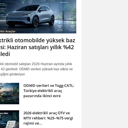
ikli Araçlar
ktrikli otomobilde yüksek baz
si: Haziran satışları yıllık %42
iledi
ikli otomobil satışları 2026 Haziran ayında yıllık
42 geriledi. ODMD verileri yüksek baz etkisi ve
iğini gösteriyor.
ODMD verileri ve Togg-CATL:
Türkiye elektrikli araç
pazarında ikinci evre
2026 elektrikli araç ÖTV ve
MTV rehberi: %25–%75 vergi
rejimi ve...