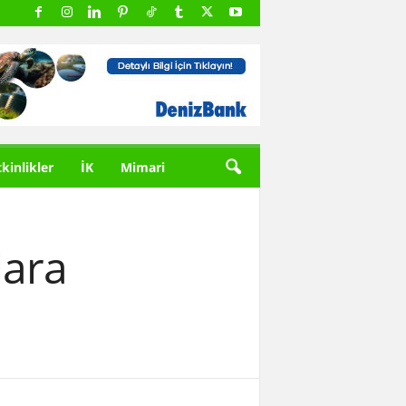
tkinlikler
İK
Mimari
lara