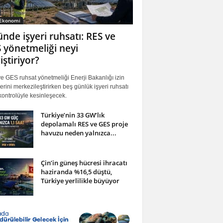
 Ekonomi
ünde işyeri ruhsatı: RES ve
 yönetmeliği neyi
iştiriyor?
 GES ruhsat yönetmeliği Enerji Bakanlığı izin
erini merkezileştirirken beş günlük işyeri ruhsatı
ontrolüyle kesinleşecek.
Türkiye’nin 33 GW’lık
depolamalı RES ve GES proje
havuzu neden yalnızca...
Çin’in güneş hücresi ihracatı
haziranda %16,5 düştü,
Türkiye yerlilikle büyüyor