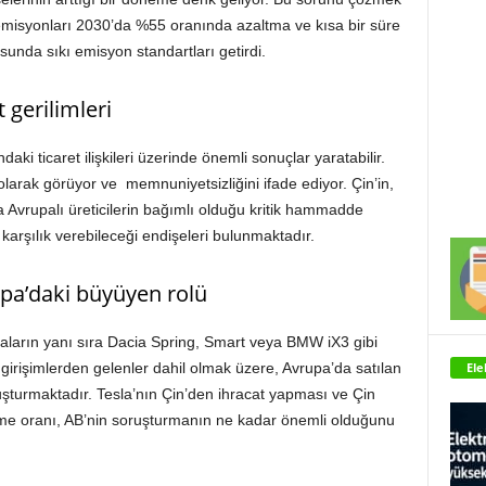
a emisyonları 2030’da %55 oranında azaltma ve kısa bir süre
unda sıkı emisyon standartları getirdi.
 gerilimleri
daki ticaret ilişkileri üzerinde önemli sonuçlar yaratabilir.
larak görüyor ve memnuniyetsizliğini ifade ediyor. Çin’in,
a Avrupalı üreticilerin bağımlı olduğu kritik hammadde
 karşılık verebileceği endişeleri bulunmaktadır.
rupa’daki büyüyen rolü
kaların yanı sıra Dacia Spring, Smart veya BMW iX3 gibi
Ele
k girişimlerden gelenler dahil olmak üzere, Avrupa’da satılan
luşturmaktadır. Tesla’nın Çin’den ihracat yapması ve Çin
yüme oranı, AB’nin soruşturmanın ne kadar önemli olduğunu