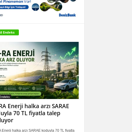
il Endeks
 Endeks
RA Enerji halka arzı SARAE
uyla 70 TL fiyatla talep
luyor
 Enerji halka arzı SARAE koduyla 70 TL fiyatla