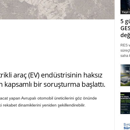
Yeşil
5 g
GES
değ
RES ve
süreçl
saha k
trikli araç (EV) endüstrisinin haksız
en kapsamlı bir soruşturma başlattı.
acat yapan Avrupalı otomobil üreticilerini göz önünde
rekabet dinamiklerini yeniden şekillendirebilir.