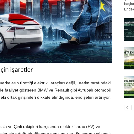
başlad
Endek
çin işaretler
rkaların ürettiği elektrikli araçları değil, üretim tarafındaki
n’de faaliyet gösteren BMW ve Renault gibi Avrupalı otomobil
’deki ortak girişimleri dikkate alındığında, endişeleri artırıyor.
i
sla ve Çinli rakipleri karşısında elektrikli araç (EV) ve
şelerinin arttığı bir döneme denk geliyor. Bu sorunu çözmek