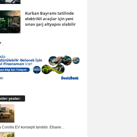
Kurban Bayramı tatilinde
elektrikli araçlar için yeni
sınav şarj altyapısı olabilir
üler yazılar:
 Corolla EV konsepti tanıtıldı. Efsane…