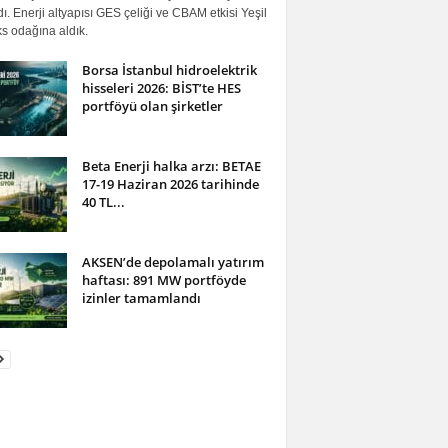
ı. Enerji altyapısı GES çeliği ve CBAM etkisi Yeşil
s odağına aldık.
Borsa İstanbul hidroelektrik
hisseleri 2026: BİST’te HES
portföyü olan şirketler
Beta Enerji halka arzı: BETAE
17-19 Haziran 2026 tarihinde
40 TL...
AKSEN’de depolamalı yatırım
haftası: 891 MW portföyde
izinler tamamlandı