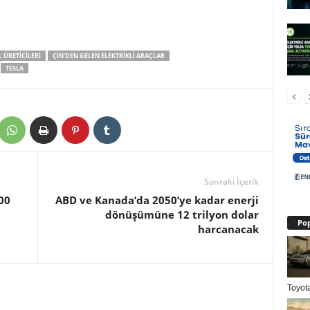
 ÜRETICILERI
ÇIN'DEN GELEN ELEKTRIKLI ARAÇLAR
TESLA
Sonraki İçerik
00
ABD ve Kanada’da 2050’ye kadar enerji
dönüşümüne 12 trilyon dolar
Pop
harcanacak
Toyota