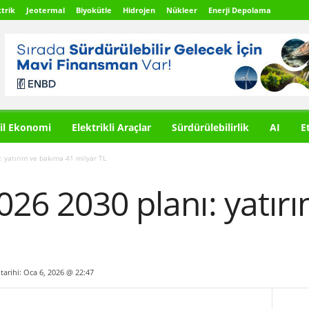
trik
Jeotermal
Biyokütle
Hidrojen
Nükleer
Enerji Depolama
il Ekonomi
Elektrikli Araçlar
Sürdürülebilirlik
AI
E
 yatırım ve bakıma 41 milyar TL
26 2030 planı: yatır
 tarihi: Oca 6, 2026 @ 22:47