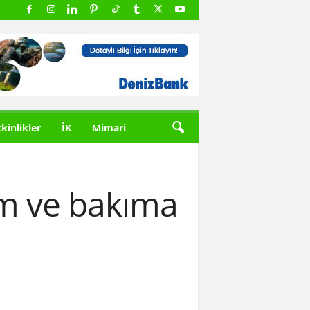
tkinlikler
İK
Mimari
ım ve bakıma