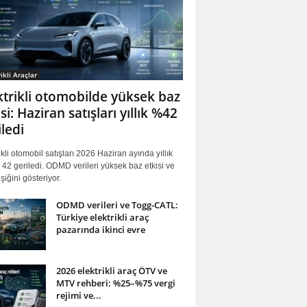
ikli Araçlar
ktrikli otomobilde yüksek baz
si: Haziran satışları yıllık %42
iledi
ikli otomobil satışları 2026 Haziran ayında yıllık
42 geriledi. ODMD verileri yüksek baz etkisi ve
iğini gösteriyor.
ODMD verileri ve Togg-CATL:
Türkiye elektrikli araç
pazarında ikinci evre
2026 elektrikli araç ÖTV ve
MTV rehberi: %25–%75 vergi
rejimi ve...