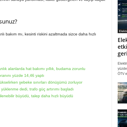
sunuz?
Elektr
ı bakım mı, kesinti riskini azaltmada sizce daha hızlı
Ele
etki
ger
Elektr
lık alanlarda hat bakımı yıllık, budama zorunlu
yüzde 
ÖTV eş
oranını yüzde 14,46 yaptı
selirken şebeke sınırları dönüşümü zorluyor
ı yüklenme dedi, trafo güç artırımı başladı
ilenebilir büyüdü, talep daha hızlı büyüdü