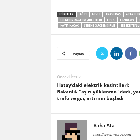
ETIKETLER
AĞRI
AR-GE
ARAS EDAŞ
ARAS ELE
ELEKTRIK DAĞITIM ŞIRKETLERI
EPDK
ERZINCAN
KAYIP KAÇAK
ŞEBEKE GÜÇLENDIRME
ŞEBEKE YENIL
Paylaş
Önceki İçerik
Hatay’daki elektrik kesintileri:
Bakanlık “aşırı yüklenme” dedi, ye
trafo ve güç artırımı başladı
Baha Ata
https://www.magrus.com