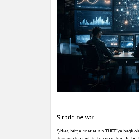
Sırada ne var
Şirket, bütçe tutarlarının TÜFE’ye bağlı ol
döneminde planlı bakım ve yatırım kalemle