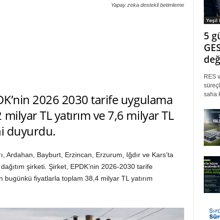
Yapay zeka destekli betimleme
Yeşil
5 g
GES
değ
RES ve
süreçl
saha k
PDK’nin 2026 2030 tarife uygulama
milyar TL yatırım ve 7,6 milyar TL
ni duyurdu.
ı, Ardahan, Bayburt, Erzincan, Erzurum, Iğdır ve Kars’ta
 dağıtım şirketi. Şirket, EPDK’nin 2026-2030 tarife
 bugünkü fiyatlarla toplam 38,4 milyar TL yatırım