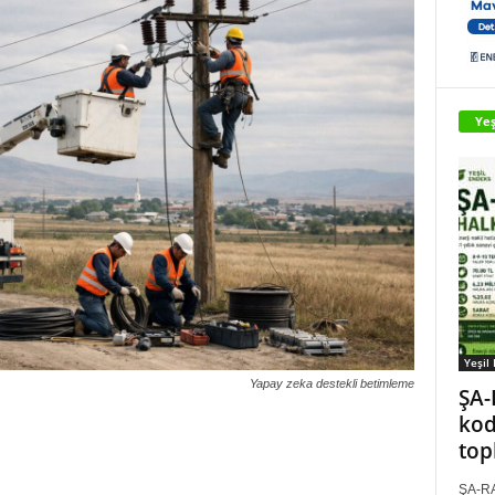
Yeş
Yeşil
Yapay zeka destekli betimleme
ŞA-
kod
top
ŞA-RA