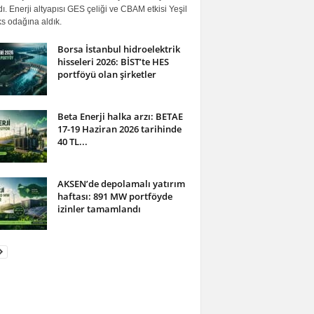
ı. Enerji altyapısı GES çeliği ve CBAM etkisi Yeşil
s odağına aldık.
Borsa İstanbul hidroelektrik
hisseleri 2026: BİST’te HES
portföyü olan şirketler
Beta Enerji halka arzı: BETAE
17-19 Haziran 2026 tarihinde
40 TL...
AKSEN’de depolamalı yatırım
haftası: 891 MW portföyde
izinler tamamlandı