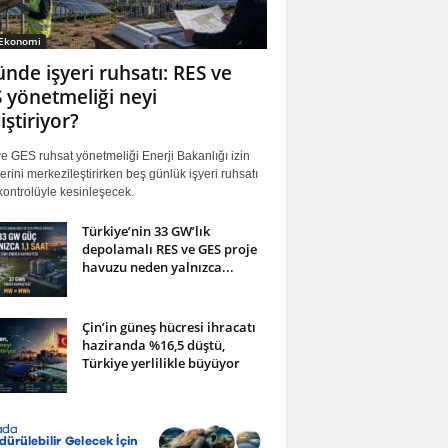
 Ekonomi
ünde işyeri ruhsatı: RES ve
 yönetmeliği neyi
iştiriyor?
 GES ruhsat yönetmeliği Enerji Bakanlığı izin
erini merkezileştirirken beş günlük işyeri ruhsatı
ontrolüyle kesinleşecek.
Türkiye’nin 33 GW’lık
depolamalı RES ve GES proje
havuzu neden yalnızca...
Çin’in güneş hücresi ihracatı
haziranda %16,5 düştü,
Türkiye yerlilikle büyüyor