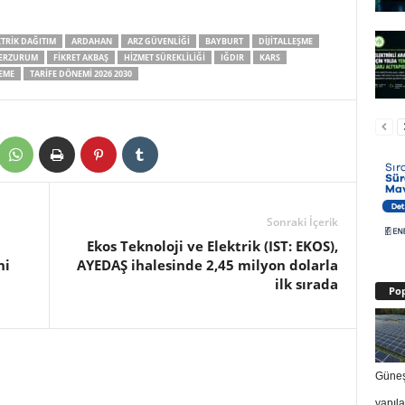
KTRIK DAĞITIM
ARDAHAN
ARZ GÜVENLIĞI
BAYBURT
DIJITALLEŞME
ERZURUM
FIKRET AKBAŞ
HIZMET SÜREKLILIĞI
IĞDIR
KARS
EME
TARIFE DÖNEMI 2026 2030
Sonraki İçerik
Ekos Teknoloji ve Elektrik (IST: EKOS),
ni
AYEDAŞ ihalesinde 2,45 milyon dolarla
ilk sırada
Pop
Güneş 
yapıl