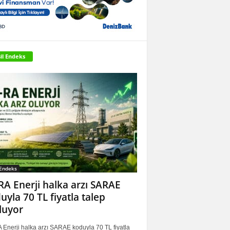
il Endeks
 Endeks
RA Enerji halka arzı SARAE
uyla 70 TL fiyatla talep
luyor
 Enerji halka arzı SARAE koduyla 70 TL fiyatla