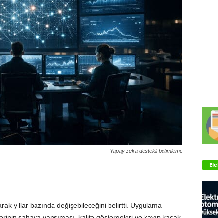
Yapay zeka destekli betimleme
Ele
arak yıllar bazında değişebileceğini belirtti. Uygulama
rinin sahaya yansıması, kalite göstergeleri ve kayıp kaçak