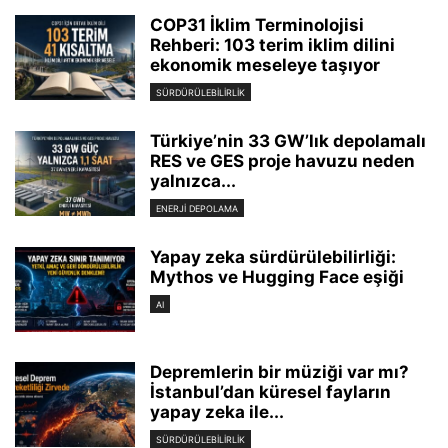
COP31 İklim Terminolojisi
Rehberi: 103 terim iklim dilini
ekonomik meseleye taşıyor
SÜRDÜRÜLEBILIRLIK
Türkiye’nin 33 GW’lık depolamalı
RES ve GES proje havuzu neden
yalnızca...
ENERJI DEPOLAMA
Yapay zeka sürdürülebilirliği:
Mythos ve Hugging Face eşiği
AI
Depremlerin bir müziği var mı?
İstanbul’dan küresel fayların
yapay zeka ile...
SÜRDÜRÜLEBILIRLIK