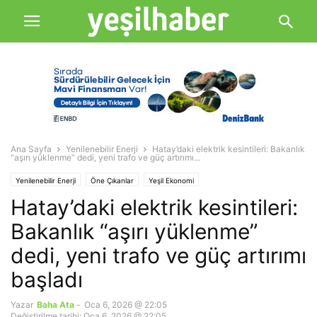
Ana Sayfa
Yenilenebilir Enerji
Hatay’daki elektrik kesintileri: Bakanlık
“aşırı yüklenme” dedi, yeni trafo ve güç artırımı...
Yenilenebilir Enerji
Öne Çıkanlar
Yeşil Ekonomi
Hatay’daki elektrik kesintileri:
Bakanlık “aşırı yüklenme”
dedi, yeni trafo ve güç artırımı
başladı
Yazar
Baha Ata
-
Oca 6, 2026 @ 22:05
Değiştirilme tarihi: Oca 6, 2026 @ 22:05