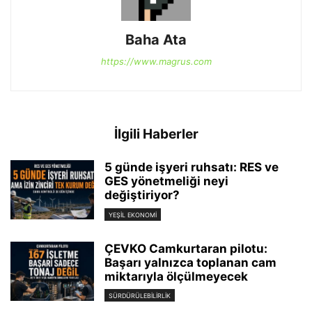
Baha Ata
https://www.magrus.com
İlgili Haberler
5 günde işyeri ruhsatı: RES ve
GES yönetmeliği neyi
değiştiriyor?
YEŞIL EKONOMI
ÇEVKO Camkurtaran pilotu:
Başarı yalnızca toplanan cam
miktarıyla ölçülmeyecek
SÜRDÜRÜLEBILIRLIK