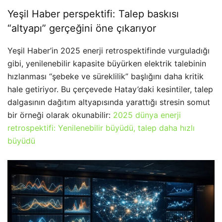
Yeşil Haber perspektifi: Talep baskısı
“altyapı” gerçeğini öne çıkarıyor
Yeşil Haber’in 2025 enerji retrospektifinde vurguladığı
gibi, yenilenebilir kapasite büyürken elektrik talebinin
hızlanması “şebeke ve süreklilik” başlığını daha kritik
hale getiriyor. Bu çerçevede Hatay’daki kesintiler, talep
dalgasının dağıtım altyapısında yarattığı stresin somut
bir örneği olarak okunabilir:
2025 dünya enerji
retrospektifi: Yenilenebilir büyüdü, talep daha hızlı
büyüdü