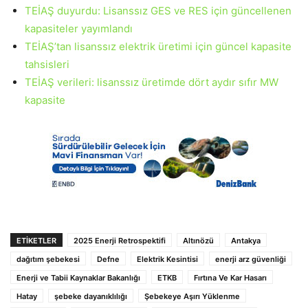
TEİAŞ duyurdu: Lisanssız GES ve RES için güncellenen
kapasiteler yayımlandı
TEİAŞ’tan lisanssız elektrik üretimi için güncel kapasite
tahsisleri
TEİAŞ verileri: lisanssız üretimde dört aydır sıfır MW
kapasite
ETIKETLER
2025 Enerji Retrospektifi
Altınözü
Antakya
dağıtım şebekesi
Defne
Elektrik Kesintisi
enerji arz güvenliği
Enerji ve Tabii Kaynaklar Bakanlığı
ETKB
Fırtına Ve Kar Hasarı
Hatay
şebeke dayanıklılığı
Şebekeye Aşırı Yüklenme