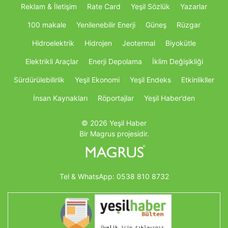
Reklam & İletişim
Rate Card
Yeşil Sözlük
Yazarlar
100 makale
Yenilenebilir Enerji
Güneş
Rüzgar
Hidroelektrik
Hidrojen
Jeotermal
Biyokütle
Elektrikli Araçlar
Enerji Depolama
İklim Değişikliği
Sürdürülebilirlik
Yeşil Ekonomi
Yeşil Endeks
Etkinlikller
İnsan Kaynakları
Röportajlar
Yeşil Haber’den
© 2026 Yeşil Haber
Bir Magrus projesidir.
Tel & WhatsApp:
0538 810 8732