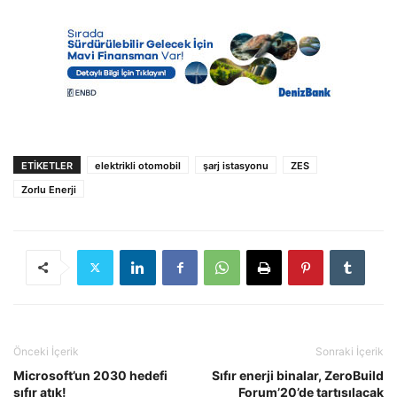
ETIKETLER
elektrikli otomobil
şarj istasyonu
ZES
Zorlu Enerji
Önceki İçerik
Sonraki İçerik
Microsoft’un 2030 hedefi
Sıfır enerji binalar, ZeroBuild
sıfır atık!
Forum’20’de tartışılacak