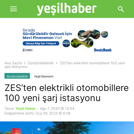
Ana Sayfa
Sürdürülebilirlik
ZES’ten elektrikli otomobillere 100 yeni
şarj istasyonu
Sürdürülebilirlik
Yeşil Ekonomi
ZES’ten elektrikli otomobillere
100 yeni şarj istasyonu
Yazar
Yeşil Haber
-
Ağu 7, 2020 @ 14:54
Değiştirilme tarihi: Oca 26, 2025 @ 6:38