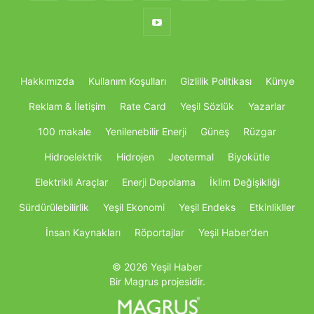
Hakkımızda
Kullanım Koşulları
Gizlilik Politikası
Künye
Reklam & İletişim
Rate Card
Yeşil Sözlük
Yazarlar
100 makale
Yenilenebilir Enerji
Güneş
Rüzgar
Hidroelektrik
Hidrojen
Jeotermal
Biyokütle
Elektrikli Araçlar
Enerji Depolama
İklim Değişikliği
Sürdürülebilirlik
Yeşil Ekonomi
Yeşil Endeks
Etkinlikller
İnsan Kaynakları
Röportajlar
Yeşil Haber’den
© 2026 Yeşil Haber
Bir Magrus projesidir.