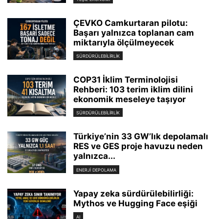
ÇEVKO Camkurtaran pilotu:
Başarı yalnızca toplanan cam
miktarıyla ölçülmeyecek
SÜRDÜRÜLEBILIRLIK
COP31 İklim Terminolojisi
Rehberi: 103 terim iklim dilini
ekonomik meseleye taşıyor
SÜRDÜRÜLEBILIRLIK
Türkiye’nin 33 GW’lık depolamalı
RES ve GES proje havuzu neden
yalnızca...
ENERJI DEPOLAMA
Yapay zeka sürdürülebilirliği:
Mythos ve Hugging Face eşiği
AI