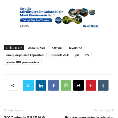
ETIKETLER
Arda Günler
baz yük
biyokütle
enerji depolama kapasitesi
hidroelektrik
pil
PV
yüzde 100 yenilenebilir
Önceki İçerik
Sonraki İçerik
2017 yılında 3.820 MW
Rüzgar enerjisinde rekorlar