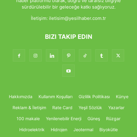
haber platformu olarak, doğru ve tarafsız bilgiyle
sürdürülebilir bir geleceğe katkı sağlıyoruz.
İletişim:
iletisim@yesilhaber.com.tr
BIZI TAKIP EDIN
Hakkımızda
Kullanım Koşulları
Gizlilik Politikası
Künye
Reklam & İletişim
Rate Card
Yeşil Sözlük
Yazarlar
100 makale
Yenilenebilir Enerji
Güneş
Rüzgar
Hidroelektrik
Hidrojen
Jeotermal
Biyokütle