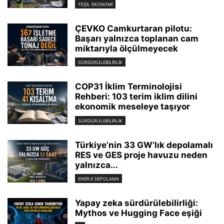
YEŞIL EKONOMI
ÇEVKO Camkurtaran pilotu:
Başarı yalnızca toplanan cam
miktarıyla ölçülmeyecek
SÜRDÜRÜLEBILIRLIK
COP31 İklim Terminolojisi
Rehberi: 103 terim iklim dilini
ekonomik meseleye taşıyor
SÜRDÜRÜLEBILIRLIK
Türkiye’nin 33 GW’lık depolamalı
RES ve GES proje havuzu neden
yalnızca...
ENERJI DEPOLAMA
Yapay zeka sürdürülebilirliği:
Mythos ve Hugging Face eşiği