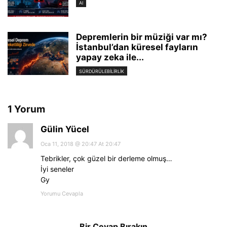
AI
Depremlerin bir müziği var mı?
İstanbul’dan küresel fayların
yapay zeka ile...
SÜRDÜRÜLEBILIRLIK
1 Yorum
Gülin Yücel
Oca 11, 2018 @ 20:47 At 20:47
Tebrikler, çok güzel bir derleme olmuş…
İyi seneler
Gy
Yorumu Cevapla
Bir Cevap Bırakın