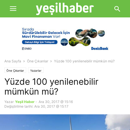
Ana Sayfa
Öne Çıkanlar
Yüzde 100 yenilenebilir mümkün mü?
Öne Çıkanlar
Yazarlar
Yüzde 100 yenilenebilir
mümkün mü?
Yazar
Yeşil Haber
-
Ara 30, 2017 @ 15:16
Değiştirilme tarihi: Ara 30, 2017 @ 15:17