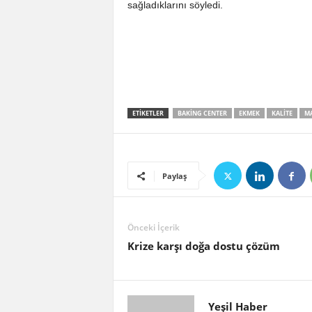
sağladıklarını söyledi.
ETIKETLER
BAKING CENTER
EKMEK
KALITE
M
Paylaş
Önceki İçerik
Krize karşı doğa dostu çözüm
Yeşil Haber