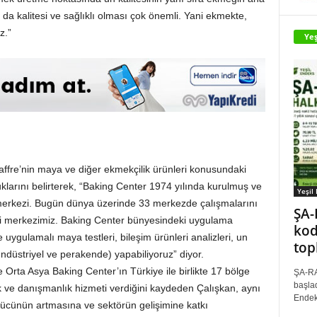
 kalitesi ve sağlıklı olması çok önemli. Yani ekmekte,
z.”
Yeş
ffre’nin maya ve diğer ekmekçilik ürünleri konusundaki
uklarını belirterek, “Baking Center 1974 yılında kurulmuş ve
Yeşil
k merkezi. Bugün dünya üzerinde 33 merkezde çalışmalarını
ŞA-
aki merkezimiz. Baking Center bünyesindeki uygulama
kod
 uygulamalı maya testleri, bileşim ürünleri analizleri, un
top
(endüstriyel ve perakende) yapabiliyoruz” diyor.
Orta Asya Baking Center’ın Türkiye ile birlikte 17 bölge
ŞA-RA
başlad
ek ve danışmanlık hizmeti verdiğini kaydeden Çalışkan, aynı
Endek
şgücünün artmasına ve sektörün gelişimine katkı