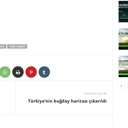
AYA
YEŞIL HABER
Sonraki İçerik
Türkiye’nin buğday haritası çıkarıldı