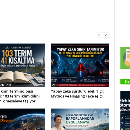
Ele
ebilirlik
AI
klim Terminolojisi
Yapay zeka sürdürülebilirliği:
: 103 terim iklim dilini
Mythos ve Hugging Face eşiği
ik meseleye taşıyor