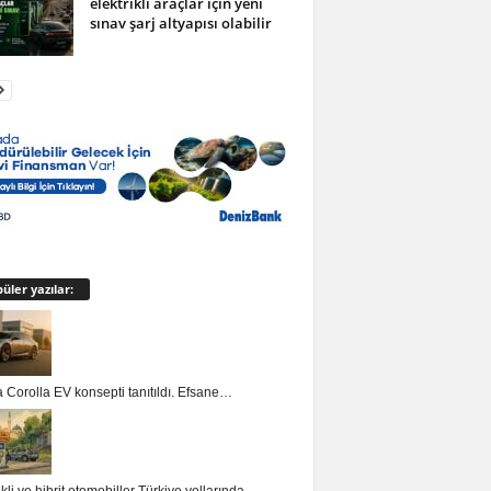
elektrikli araçlar için yeni
sınav şarj altyapısı olabilir
üler yazılar:
 Corolla EV konsepti tanıtıldı. Efsane…
ikli ve hibrit otomobiller Türkiye yollarında…