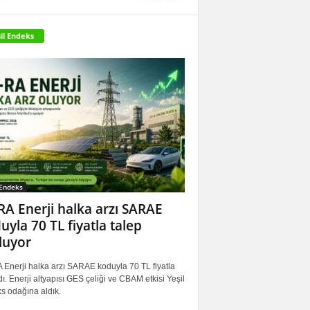
il Endeks
 Endeks
RA Enerji halka arzı SARAE
uyla 70 TL fiyatla talep
luyor
 Enerji halka arzı SARAE koduyla 70 TL fiyatla
ı. Enerji altyapısı GES çeliği ve CBAM etkisi Yeşil
s odağına aldık.