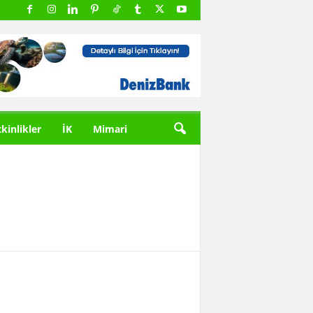
tkinlikler
İK
Mimari