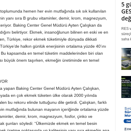
5 g
GES
 toplumunda hemen her evin mutfağında sık sık kullanılan
değ
in yanı sıra B grubu vitaminler, demir, krom, magnezyum,
 içeriyor. Baking Center Genel Müdürü Ayten Çalışkan da
RES ve
ığını belirtiyor. Ekmek, insanoğlunun bilinen en eski ve en
süreçl
ken, Türkiye, rekor ekmek tüketimiyle dünyada dikkati
saha k
 Türkiye’de halkın günlük enerjisinin ortalama yüzde 40’ını
 Bu kapsamda en temel tüketim maddelerinden biri olan
lması büyük önem taşırken, ekmeğin üretiminde en temel
İYOR
a yapan Baking Center Genel Müdürü Ayten Çalışkan,
 dünyada en çok ekmek tüketen ülke olarak 2000 yılında
len bu rekoru elinde tuttuğunu dile getirdi. Çalışkan, farklı
vin mutfağında bulunan mayanın içeriğinde ortalama yüzde
aminler, demir, krom, magnezyum, fosfor, çinko ve
rak şunları söyledi: “Ülkemizde ekmek en temel besin
ekmek üretme noktasında un kalitesinin yanı sıra ekmeğin ana