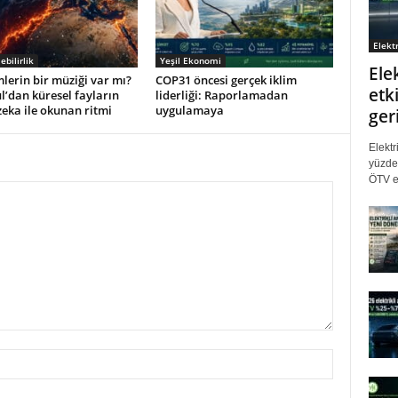
Elektr
ebilirlik
Yeşil Ekonomi
Ele
erin bir müziği var mı?
COP31 öncesi gerçek iklim
etki
l’dan küresel fayların
liderliği: Raporlamadan
eka ile okunan ritmi
uygulamaya
ger
Elektr
yüzde 
ÖTV eş