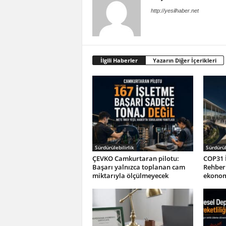
http://yesilhaber.net
İlgili Haberler
Yazarın Diğer İçerikleri
Sürdürülebilirlik
Sürdürül
ÇEVKO Camkurtaran pilotu:
COP31 İ
Başarı yalnızca toplanan cam
Rehberi
miktarıyla ölçülmeyecek
ekonom