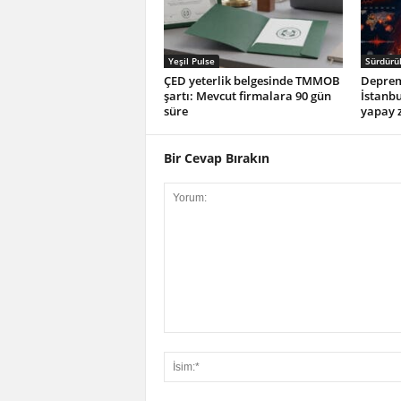
Yeşil Pulse
Sürdürül
ÇED yeterlik belgesinde TMMOB
Depreml
şartı: Mevcut firmalara 90 gün
İstanbu
süre
yapay z
Bir Cevap Bırakın