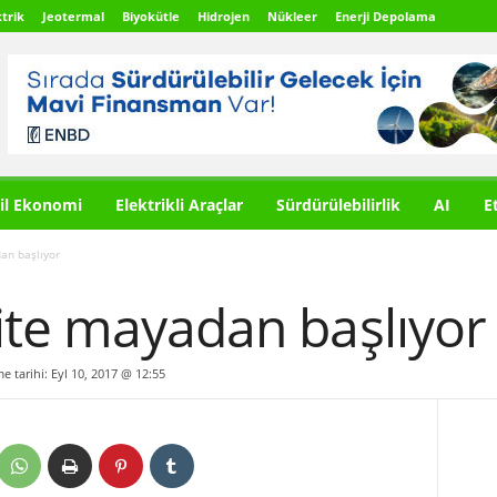
trik
Jeotermal
Biyokütle
Hidrojen
Nükleer
Enerji Depolama
il Ekonomi
Elektrikli Araçlar
Sürdürülebilirlik
AI
E
an başlıyor
ite mayadan başlıyor
me tarihi: Eyl 10, 2017 @ 12:55