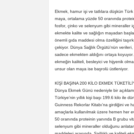
Ekmek, hamur işi ve tatlılara düşkün Türk
maya, ortalama yüzde 50 oranında protein
fosfor, çinko ve selenyum gibi mineraller
ekmekte kalite ve sağlığın mayadan başlad
önemli gıda maddesi olma özelliğini taşır
çekiyor. Dünya Sağlık Örgütü’nün verileri,
sadece ekmekten aldığını ortaya koyuyor.
ekmeğin kaliteli, besleyici ve hijyenik o
unsur olan maya ise başrolü üstleniyor.
KİŞİ BAŞINA 200 KİLO EKMEK TÜKETİL
Dünya Ekmek Günü nedeniyle bir açıklam
Türkiye’nin yıllık kişi başı 199.6 kilo ile
Guinness Rekorlar Kitabı’na girdiğini ve ha
amaçlarla kullanılmak üzere hemen her e
50 oranında proteinin yanında B grubu vit
selenyum gibi mineraller olduğunu anlata
maddeleri arasında. Sağlıklı ve kaliteli 