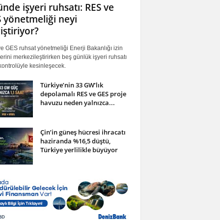
ünde işyeri ruhsatı: RES ve
 yönetmeliği neyi
iştiriyor?
 GES ruhsat yönetmeliği Enerji Bakanlığı izin
erini merkezileştirirken beş günlük işyeri ruhsatı
ontrolüyle kesinleşecek.
Türkiye’nin 33 GW’lık
depolamalı RES ve GES proje
havuzu neden yalnızca...
Çin’in güneş hücresi ihracatı
haziranda %16,5 düştü,
Türkiye yerlilikle büyüyor