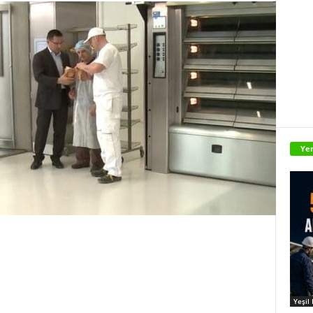
Yen
Yeşil