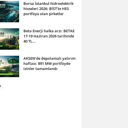
Borsa İstanbul hidroelektrik
hisseleri 2026: BİST’te HES
portföyü olan şirketler
Beta Enerji halka arzı: BETAE
17-19 Haziran 2026 tarihinde
40 TL...
AKSEN’de depolamalı yatırım
haftası: 891 MW portföyde
izinler tamamlandı