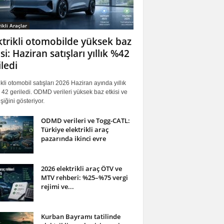
ikli Araçlar
ktrikli otomobilde yüksek baz
si: Haziran satışları yıllık %42
iledi
ikli otomobil satışları 2026 Haziran ayında yıllık
42 geriledi. ODMD verileri yüksek baz etkisi ve
iğini gösteriyor.
ODMD verileri ve Togg-CATL:
Türkiye elektrikli araç
pazarında ikinci evre
2026 elektrikli araç ÖTV ve
MTV rehberi: %25–%75 vergi
rejimi ve...
Kurban Bayramı tatilinde