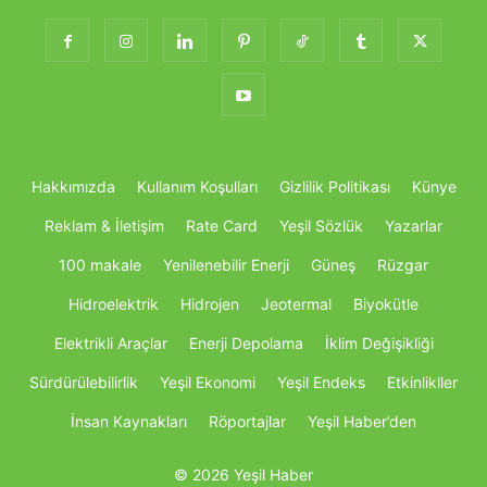
Hakkımızda
Kullanım Koşulları
Gizlilik Politikası
Künye
Reklam & İletişim
Rate Card
Yeşil Sözlük
Yazarlar
100 makale
Yenilenebilir Enerji
Güneş
Rüzgar
Hidroelektrik
Hidrojen
Jeotermal
Biyokütle
Elektrikli Araçlar
Enerji Depolama
İklim Değişikliği
Sürdürülebilirlik
Yeşil Ekonomi
Yeşil Endeks
Etkinlikller
İnsan Kaynakları
Röportajlar
Yeşil Haber’den
© 2026 Yeşil Haber