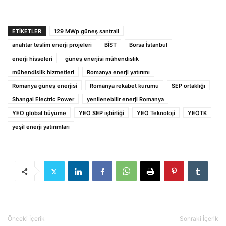
ETIKETLER
129 MWp güneş santrali
anahtar teslim enerji projeleri
BİST
Borsa İstanbul
enerji hisseleri
güneş enerjisi mühendislik
mühendislik hizmetleri
Romanya enerji yatırımı
Romanya güneş enerjisi
Romanya rekabet kurumu
SEP ortaklığı
Shangai Electric Power
yenilenebilir enerji Romanya
YEO global büyüme
YEO SEP işbirliği
YEO Teknoloji
YEOTK
yeşil enerji yatırımları
Önceki İçerik
Sonraki İçerik