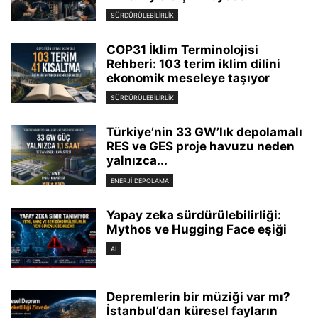
SÜRDÜRÜLEBILIRLIK
COP31 İklim Terminolojisi
Rehberi: 103 terim iklim dilini
ekonomik meseleye taşıyor
SÜRDÜRÜLEBILIRLIK
Türkiye’nin 33 GW’lık depolamalı
RES ve GES proje havuzu neden
yalnızca...
ENERJI DEPOLAMA
Yapay zeka sürdürülebilirliği:
Mythos ve Hugging Face eşiği
AI
Depremlerin bir müziği var mı?
İstanbul’dan küresel fayların