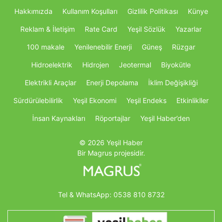
Hakkımızda
Kullanım Koşulları
Gizlilik Politikası
Künye
Reklam & İletişim
Rate Card
Yeşil Sözlük
Yazarlar
100 makale
Yenilenebilir Enerji
Güneş
Rüzgar
Hidroelektrik
Hidrojen
Jeotermal
Biyokütle
Elektrikli Araçlar
Enerji Depolama
İklim Değişikliği
Sürdürülebilirlik
Yeşil Ekonomi
Yeşil Endeks
Etkinlikller
İnsan Kaynakları
Röportajlar
Yeşil Haber’den
© 2026 Yeşil Haber
Bir Magrus projesidir.
Tel & WhatsApp:
0538 810 8732