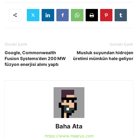
Önceki İçerik
Sonraki İçerik
Google, Commonwealth
Musluk suyundan hidrojen
Fusion Systems’den 200 MW
üretimi mümkün hale geliyor
füzyon enerjisi alımı yaptı
Baha Ata
https://www.magrus.com