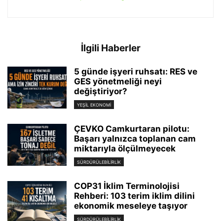
İlgili Haberler
5 günde işyeri ruhsatı: RES ve
GES yönetmeliği neyi
değiştiriyor?
YEŞIL EKONOMI
ÇEVKO Camkurtaran pilotu:
Başarı yalnızca toplanan cam
miktarıyla ölçülmeyecek
SÜRDÜRÜLEBILIRLIK
COP31 İklim Terminolojisi
Rehberi: 103 terim iklim dilini
ekonomik meseleye taşıyor
SÜRDÜRÜLEBILIRLIK