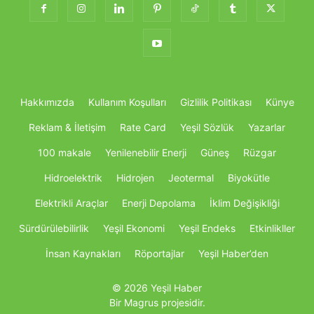
Hakkımızda
Kullanım Koşulları
Gizlilik Politikası
Künye
Reklam & İletişim
Rate Card
Yeşil Sözlük
Yazarlar
100 makale
Yenilenebilir Enerji
Güneş
Rüzgar
Hidroelektrik
Hidrojen
Jeotermal
Biyokütle
Elektrikli Araçlar
Enerji Depolama
İklim Değişikliği
Sürdürülebilirlik
Yeşil Ekonomi
Yeşil Endeks
Etkinlikller
İnsan Kaynakları
Röportajlar
Yeşil Haber’den
© 2026 Yeşil Haber
Bir Magrus projesidir.