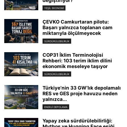
değiştiriyor?
YEŞIL EKONOMI
ÇEVKO Camkurtaran pilotu:
Başarı yalnızca toplanan cam
miktarıyla ölçülmeyecek
SÜRDÜRÜLEBILIRLIK
COP31 İklim Terminolojisi
Rehberi: 103 terim iklim dilini
ekonomik meseleye taşıyor
SÜRDÜRÜLEBILIRLIK
Türkiye’nin 33 GW’lık depolamalı
RES ve GES proje havuzu neden
yalnızca...
ENERJI DEPOLAMA
Yapay zeka sürdürülebilirliği:
Mythos ve Hugging Face eşiği