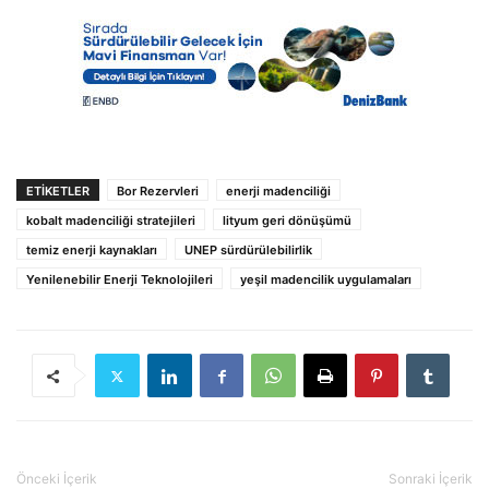
ETIKETLER
Bor Rezervleri
enerji madenciliği
kobalt madenciliği stratejileri
lityum geri dönüşümü
temiz enerji kaynakları
UNEP sürdürülebilirlik
Yenilenebilir Enerji Teknolojileri
yeşil madencilik uygulamaları
Önceki İçerik
Sonraki İçerik