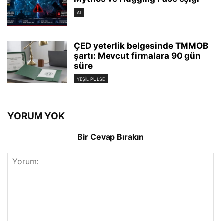
AI
ÇED yeterlik belgesinde TMMOB
şartı: Mevcut firmalara 90 gün
süre
YEŞIL PULSE
YORUM YOK
Bir Cevap Bırakın