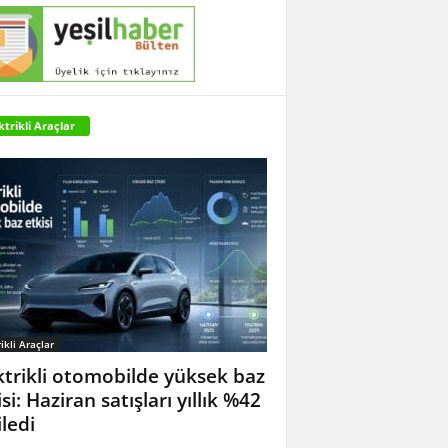
ktrikli Araçlar
ikli Araçlar
ktrikli otomobilde yüksek baz
si: Haziran satışları yıllık %42
iledi