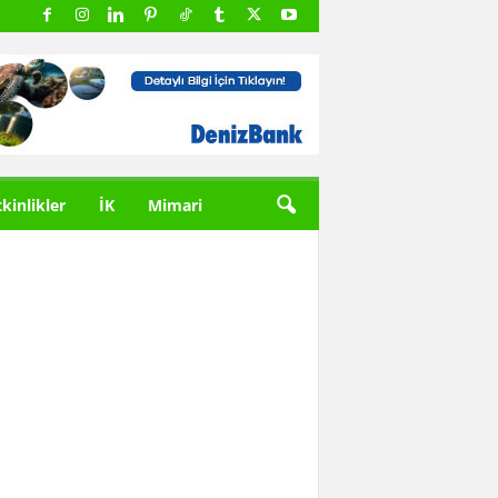
tkinlikler
İK
Mimari