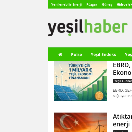
Yenilenebilir Enerji
Rüzgar
Güneş
Hidroelek
Y
e
ş
i
l
H
a
Pulse
Yeşil Endeks
Yeş
b
EBRD, 
e
r
Ekonom
Yeşil Ekono
EBRD, GEFF 
sağlayarak e
Atıkta
enerji