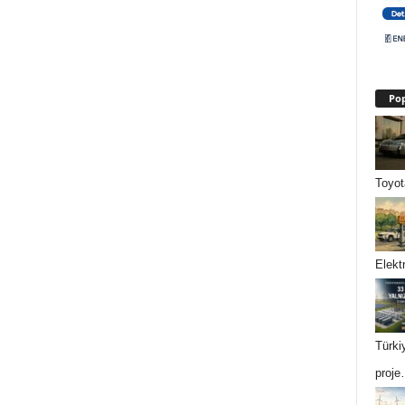
Pop
Toyot
Elektr
Türki
proj