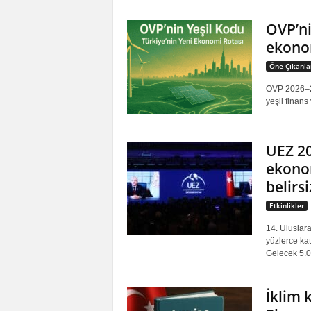
OVP’ni
ekonom
Öne Çıkanla
OVP 2026–202
yeşil finans
UEZ 20
ekonom
belirs
Etkinlikler
14. Uluslar
yüzlerce kat
Gelecek 5.0"
İklim 