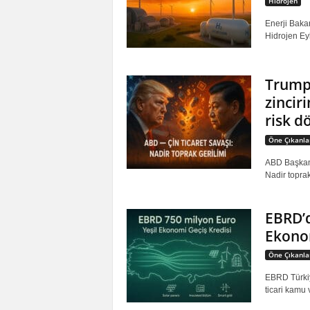
Hidrojen
Enerji Bakan
Hidrojen Eyl
Trump’
zinciri
risk d
Öne Çıkanla
ABD Başkanı
Nadir toprak 
EBRD’d
Ekonom
Öne Çıkanla
EBRD Türkiy
ticari kamu 