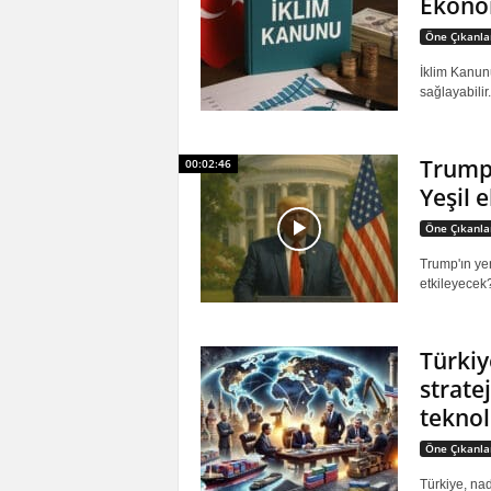
Ekonom
Öne Çıkanla
İklim Kanun
sağlayabilir
Trump’
00:02:46
Yeşil 
Öne Çıkanla
Trump'ın yen
etkileyecek? 
Türkiy
stratej
teknol
Öne Çıkanla
Türkiye, nad