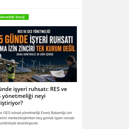
ilenebilir Enerji
ş
ünde işyeri ruhsatı: RES ve
 yönetmeliği neyi
iştiriyor?
 GES ruhsat yönetmeliği Enerji Bakanlığı izin
erini merkezileştirirken beş günlük işyeri ruhsatı
ontrolüyle kesinleşecek.