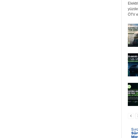
Elektr
yüzde 
ÖTV eş