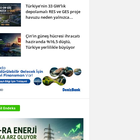
Türkiye’nin 33 GW’lık
depolamalı RES ve GES proje
havuzu neden yalnızca...
Çin’in güneş hücresi ihracatı
haziranda %16,5 düştü,
Türkiye yerlilikle büyüyor
il Endeks