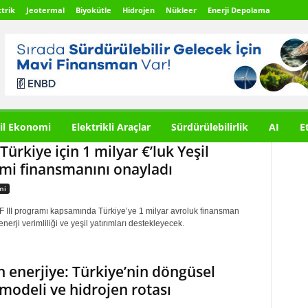
trik
Jeotermal
Biyokütle
Hidrojen
Nükleer
Enerji Depolama
il Ekonomi
Elektrikli Araçlar
Sürdürülebilirlik
AI
E
Türkiye için 1 milyar €’luk Yeşil
i finansmanını onayladı
mi
III programı kapsamında Türkiye’ye 1 milyar avroluk finansman
nerji verimliliği ve yeşil yatırımları destekleyecek.
n enerjiye: Türkiye’nin döngüsel
 modeli ve hidrojen rotası