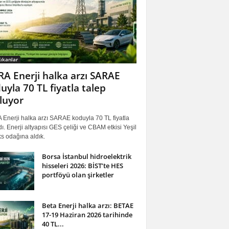
ıkanlar
RA Enerji halka arzı SARAE
uyla 70 TL fiyatla talep
luyor
 Enerji halka arzı SARAE koduyla 70 TL fiyatla
ı. Enerji altyapısı GES çeliği ve CBAM etkisi Yeşil
s odağına aldık.
Borsa İstanbul hidroelektrik
hisseleri 2026: BİST’te HES
portföyü olan şirketler
Beta Enerji halka arzı: BETAE
17-19 Haziran 2026 tarihinde
40 TL...