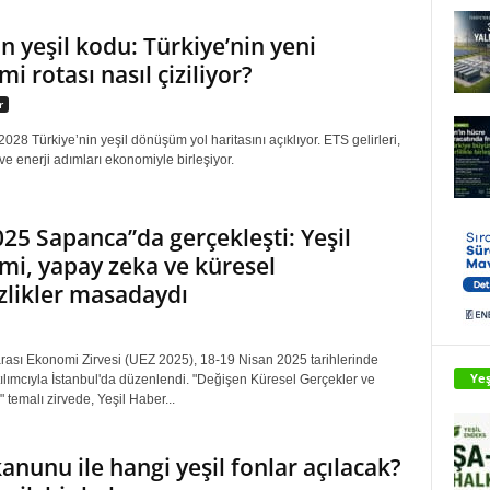
n yeşil kodu: Türkiye’nin yeni
i rotası nasıl çiziliyor?
r
8 Türkiye’nin yeşil dönüşüm yol haritasını açıklıyor. ETS gelirleri,
 ve enerji adımları ekonomiyle birleşiyor.
25 Sapanca’’da gerçekleşti: Yeşil
i, yapay zeka ve küresel
izlikler masadaydı
arası Ekonomi Zirvesi (UEZ 2025), 18-19 Nisan 2025 tarihlerinde
Yeş
ılımcıyla İstanbul'da düzenlendi. "Değişen Küresel Gerçekler ve
 temalı zirvede, Yeşil Haber...
kanunu ile hangi yeşil fonlar açılacak?