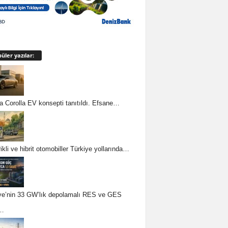
üler yazılar:
a Corolla EV konsepti tanıtıldı. Efsane…
ikli ve hibrit otomobiller Türkiye yollarında…
ye’nin 33 GW’lık depolamalı RES ve GES
e…