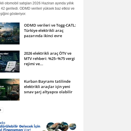
ikli otomobil satışları 2026 Haziran ayında yıllık
42 geriledi. ODMD verileri yüksek baz etkisi ve
iğini gösteriyor.
ODMD verileri ve Togg-CATL:
Türkiye elektrikli araç
pazarında ikinci evre
2026 elektrikli araç ÖTV ve
MTV rehberi: %25–%75 vergi
rejimi ve...
Kurban Bayramı tatilinde
elektrikli araçlar için yeni
sınav şarj altyapısı olabilir