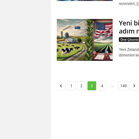
rezervleri, 
Yeni bi
adım 
Öne Çıkanla
Yeni Zelanda
dönemini ke
...
1
2
3
4
149