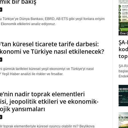
ik bir bakış
r
u Türkiye’ye Dünya Bankası, EBRD, AB ETS gibi yeşil fonlara erişim
. Ekonomik etkilerini analiz ediyoruz.
Öne Ç
ŞA-
tan küresel ticarete tarife darbesi:
kod
ekonomi ve Türkiye nasıl etkilenecek?
top
r
ŞA-RA
i gümrük tarifeleri küresel yeşil ekonomiyi ve Türkiye'yi nasıl
başlad
Yeşil Haber analizi ile riskler ve fırsatlar.
Endek
e’nin nadir toprak elementleri
isi, jeopolitik etkileri ve ekonomik-
ojik yansımaları
r
ir toprak elementleriyle küresel oyuncu olabilir mi? Beylikova