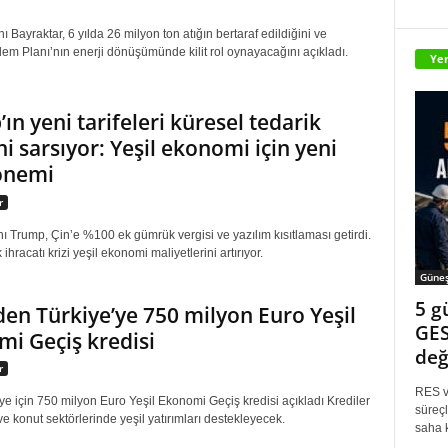
ı Bayraktar, 6 yılda 26 milyon ton atığın bertaraf edildiğini ve
em Planı’nın enerji dönüşümünde kilit rol oynayacağını açıkladı.
Yen
ın yeni tarifeleri küresel tedarik
ni sarsıyor: Yeşil ekonomi için yeni
önemi
r
 Trump, Çin’e %100 ek gümrük vergisi ve yazılım kısıtlaması getirdi.
ihracatı krizi yeşil ekonomi maliyetlerini artırıyor.
Güne
5 g
en Türkiye’ye 750 milyon Euro Yeşil
GES
i Geçiş kredisi
değ
r
RES ve
e için 750 milyon Euro Yeşil Ekonomi Geçiş kredisi açıkladı Krediler
süreçl
ve konut sektörlerinde yeşil yatırımları destekleyecek.
saha k