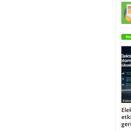
Ele
Elektr
Ele
etki
ger