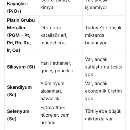
Kayaçları
kimya
işlenmiyor
(P₂O₅)
Platin Grubu
Metaller
Otomotiv
Türkiye’de düşük
(PGM – Pt,
katalizörleri,
miktarda
Pd, Rh, Ru,
mücevherat
bulunuyor
Ir, Os)
Var, ancak
Yarı iletkenler,
Silisyum (Si)
saflaştırma tesisi
güneş panelleri
yok
Alüminyum
Var, ancak
Skandiyum
alaşımları,
ekonomik üretim
(Sc)
havacılık
yok
Fotovoltaik
Selenyum
Türkiye’de düşük
hücreler, cam
(Se)
miktarda var
üretimi