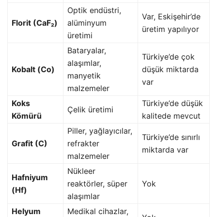
Optik endüstri,
Var, Eskişehir’de
Florit (CaF₂)
alüminyum
üretim yapılıyor
üretimi
Bataryalar,
Türkiye’de çok
alaşımlar,
Kobalt (Co)
düşük miktarda
manyetik
var
malzemeler
Koks
Türkiye’de düşük
Çelik üretimi
Kömürü
kalitede mevcut
Piller, yağlayıcılar,
Türkiye’de sınırlı
Grafit (C)
refrakter
miktarda var
malzemeler
Nükleer
Hafniyum
reaktörler, süper
Yok
(Hf)
alaşımlar
Helyum
Medikal cihazlar,