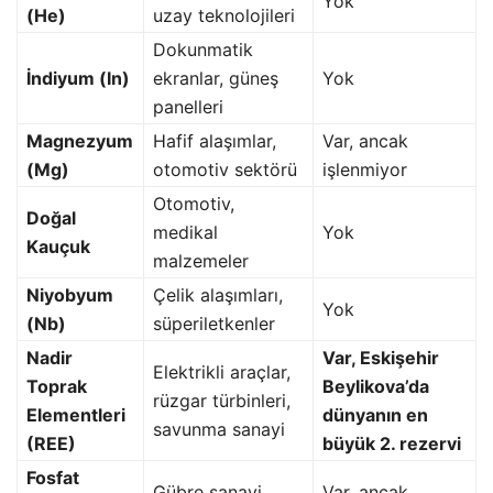
Yok
(He)
uzay teknolojileri
Dokunmatik
İndiyum (In)
ekranlar, güneş
Yok
panelleri
Magnezyum
Hafif alaşımlar,
Var, ancak
(Mg)
otomotiv sektörü
işlenmiyor
Otomotiv,
Doğal
medikal
Yok
Kauçuk
malzemeler
Niyobyum
Çelik alaşımları,
Yok
(Nb)
süperiletkenler
Nadir
Var, Eskişehir
Elektrikli araçlar,
Toprak
Beylikova’da
rüzgar türbinleri,
Elementleri
dünyanın en
savunma sanayi
(REE)
büyük 2. rezervi
Fosfat
Gübre sanayi,
Var, ancak