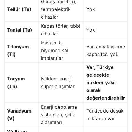
Güneş panelleri,
Tellür (Te)
termoelektrik
Yok
cihazlar
Kapasitörler, tıbbi
Tantal (Ta)
Yok
cihazlar
Havacılık,
Titanyum
Var, ancak işleme
biyomedikal
(Ti)
kapasitesi yok
implantlar
Var, Türkiye
gelecekte
Toryum
Nükleer enerji,
nükleer yakıt
(Th)
süper alaşımlar
olarak
değerlendirebilir
Enerji depolama
Vanadyum
Türkiye’de düşük
sistemleri, çelik
(V)
miktarda var
alaşımları
Wolfram