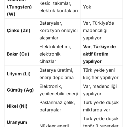
Kesici takımlar,
(Tungsten)
Yok
elektrik kontakları
(W)
Bataryalar,
Var, Türkiye’de
Çinko (Zn)
korozyon önleyici
madenciliği
alaşımlar
yapılıyor
Elektrik iletimi,
Var, Türkiye’de
Bakır (Cu)
elektronik
aktif üretim
cihazlar
yapılıyor
Batarya üretimi,
Türkiye’de yeni
Lityum (Li)
enerji depolama
keşifler yapılıyor
Elektronik,
Var, madenciliği
Gümüş (Ag)
yenilenebilir enerji
yapılıyor
Paslanmaz çelik,
Türkiye’de düşük
Nikel (Ni)
bataryalar
miktarda var
Türkiye’de düşük
Uranyum
Nükleer enerji
tenörlü rezervler