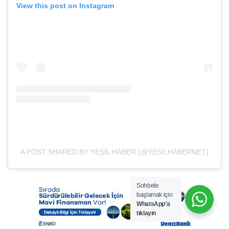
View this post on Instagram
A POST SHARED BY YEŞIL HABER (@YESILHABERNET)
Sohbete
başlamak için
WhatsApp’a
tıklayın