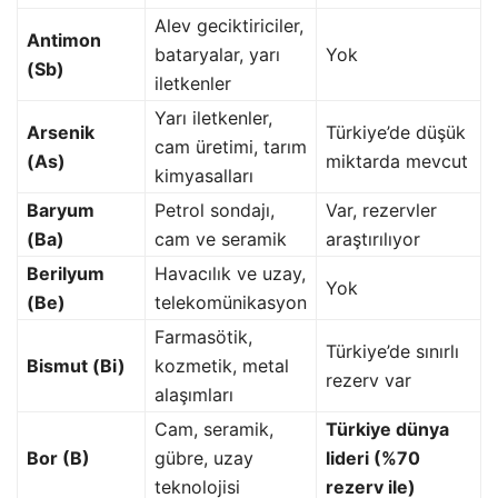
Alev geciktiriciler,
Antimon
bataryalar, yarı
Yok
(Sb)
iletkenler
Yarı iletkenler,
Arsenik
Türkiye’de düşük
cam üretimi, tarım
(As)
miktarda mevcut
kimyasalları
Baryum
Petrol sondajı,
Var, rezervler
(Ba)
cam ve seramik
araştırılıyor
Berilyum
Havacılık ve uzay,
Yok
(Be)
telekomünikasyon
Farmasötik,
Türkiye’de sınırlı
Bismut (Bi)
kozmetik, metal
rezerv var
alaşımları
Cam, seramik,
Türkiye dünya
Bor (B)
gübre, uzay
lideri (%70
teknolojisi
rezerv ile)