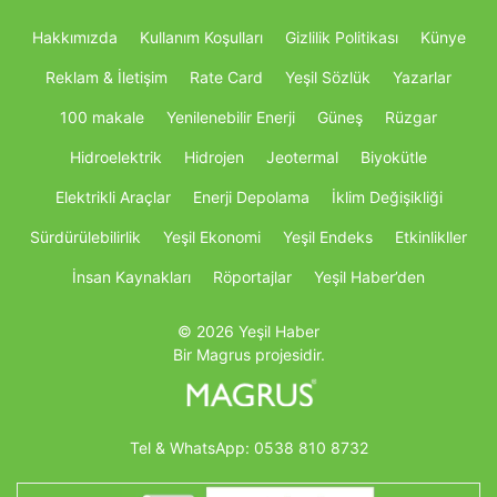
Hakkımızda
Kullanım Koşulları
Gizlilik Politikası
Künye
Reklam & İletişim
Rate Card
Yeşil Sözlük
Yazarlar
100 makale
Yenilenebilir Enerji
Güneş
Rüzgar
Hidroelektrik
Hidrojen
Jeotermal
Biyokütle
Elektrikli Araçlar
Enerji Depolama
İklim Değişikliği
Sürdürülebilirlik
Yeşil Ekonomi
Yeşil Endeks
Etkinlikller
İnsan Kaynakları
Röportajlar
Yeşil Haber’den
© 2026 Yeşil Haber
Bir Magrus projesidir.
Tel & WhatsApp:
0538 810 8732