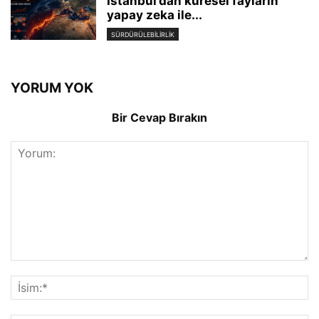
İstanbul’dan küresel fayların
yapay zeka ile...
SÜRDÜRÜLEBILIRLIK
YORUM YOK
Bir Cevap Bırakın