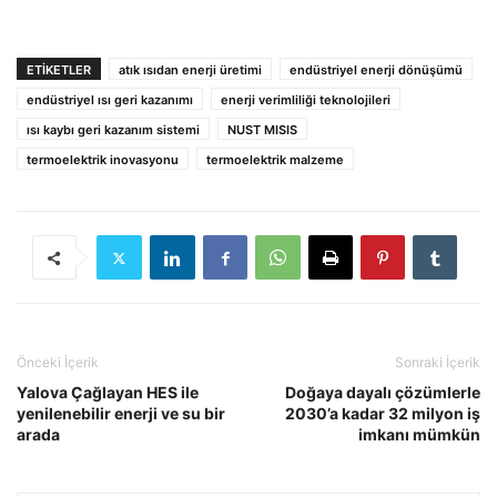
ETIKETLER
atık ısıdan enerji üretimi
endüstriyel enerji dönüşümü
endüstriyel ısı geri kazanımı
enerji verimliliği teknolojileri
ısı kaybı geri kazanım sistemi
NUST MISIS
termoelektrik inovasyonu
termoelektrik malzeme
Önceki İçerik
Sonraki İçerik
Yalova Çağlayan HES ile
Doğaya dayalı çözümlerle
yenilenebilir enerji ve su bir
2030’a kadar 32 milyon iş
arada
imkanı mümkün