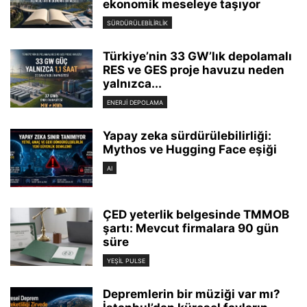
ekonomik meseleye taşıyor
SÜRDÜRÜLEBILIRLIK
Türkiye’nin 33 GW’lık depolamalı
RES ve GES proje havuzu neden
yalnızca...
ENERJI DEPOLAMA
Yapay zeka sürdürülebilirliği:
Mythos ve Hugging Face eşiği
AI
ÇED yeterlik belgesinde TMMOB
şartı: Mevcut firmalara 90 gün
süre
YEŞIL PULSE
Depremlerin bir müziği var mı?