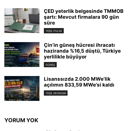
ÇED yeterlik belgesinde TMMOB
şartı: Mevcut firmalara 90 gün
süre
YEŞIL PULSE
Çin’in güneş hücresi ihracatı
haziranda %16,5 düştü, Türkiye
yerlilikle büyüyor
GÜNEŞ
Lisanssızda 2.000 MWe’lik
açılımın 833,59 MWe’si kaldı
YEŞIL EKONOMI
YORUM YOK