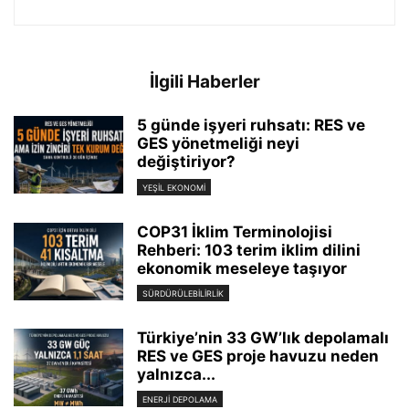
İlgili Haberler
5 günde işyeri ruhsatı: RES ve
GES yönetmeliği neyi
değiştiriyor?
YEŞIL EKONOMI
COP31 İklim Terminolojisi
Rehberi: 103 terim iklim dilini
ekonomik meseleye taşıyor
SÜRDÜRÜLEBILIRLIK
Türkiye’nin 33 GW’lık depolamalı
RES ve GES proje havuzu neden
yalnızca...
ENERJI DEPOLAMA