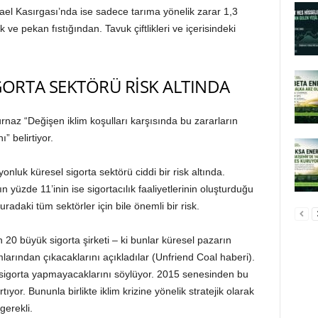
el Kasırgası’nda ise sadece tarıma yönelik zarar 1,3
e pekan fıstığından. Tavuk çiftlikleri ve içerisindeki
GORTA SEKTÖRÜ RİSK ALTINDA
rnaz “Değişen iklim koşulları karşısında bu zararların
” belirtiyor.
onluk küresel sigorta sektörü ciddi bir risk altında.
yüzde 11’inin ise sigortacılık faaliyetlerinin oluşturduğu
daki tüm sektörler için bile önemli bir risk.
n 20 büyük sigorta şirketi – ki bunlar küresel pazarın
larından çıkacaklarını açıkladılar (Unfriend Coal haberi).
 sigorta yapmayacaklarını söylüyor. 2015 senesinden bu
ıyor. Bununla birlikte iklim krizine yönelik stratejik olarak
gerekli.