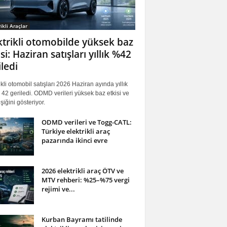
ikli Araçlar
ktrikli otomobilde yüksek baz
si: Haziran satışları yıllık %42
iledi
ikli otomobil satışları 2026 Haziran ayında yıllık
42 geriledi. ODMD verileri yüksek baz etkisi ve
iğini gösteriyor.
ODMD verileri ve Togg-CATL:
Türkiye elektrikli araç
pazarında ikinci evre
2026 elektrikli araç ÖTV ve
MTV rehberi: %25–%75 vergi
rejimi ve...
Kurban Bayramı tatilinde