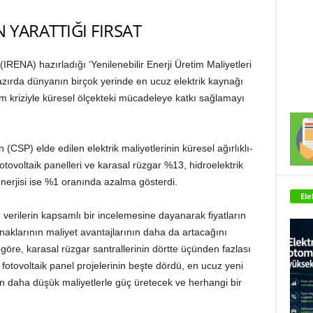
N YARATTIĞI FIRSAT
 (IRENA) hazırladığı ‘Yenilenebilir Enerji Üretim Maliyetleri
hazırda dünyanın birçok yerinde en ucuz elektrik kaynağı
lim kriziyle küresel ölçekteki mücadeleye katkı sağlamayı
CSP) elde edilen elektrik maliyetlerinin küresel ağırlıklı-
tovoltaik panelleri ve karasal rüzgar %13, hidroelektrik
enerjisi ise %1 oranında azalma gösterdi.
Ele
verilerin kapsamlı bir incelemesine dayanarak fiyatların
aynaklarının maliyet avantajlarının daha da artacağını
 göre, karasal rüzgar santrallerinin dörtte üçünden fazlası
 fotovoltaik panel projelerinin beşte dördü, en ucuz yeni
n daha düşük maliyetlerle güç üretecek ve herhangi bir