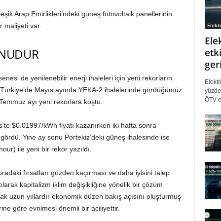
eşik Arap Emirlikleri’ndeki güneş fotovoltaik panellerinin
Elektr
 maliyeti var.
Ele
ONUDUR
etki
ger
si de yenilenebilir enerji ihaleleri için yeni rekorların
Elektr
. Türkiye’de Mayıs ayında YEKA-2 ihalelerinde gördüğümüz
yüzde 
ÖTV eş
 Temmuz ayı yeni rekorlara koştu.
e $0.01997/kWh fiyatı kazanırken iki hafta sonra
 gördü. Yine ay sonu Portekiz’deki güneş ihalesinde ise
r) ile yeni bir rekor yazıldı.
daki fırsatları gözden kaçırması ve daha iyisini talep
arak kapitalizm iklim değişikliğine yönelik bir çözüm
ak uzun yıllardır ekonomik düzen bakış açısını oluşturmuş
rine göre evrilmesi önemli bir aciliyettir.