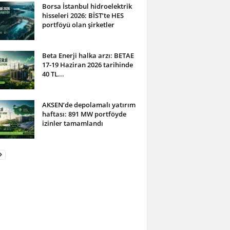
Borsa İstanbul hidroelektrik
hisseleri 2026: BİST’te HES
portföyü olan şirketler
Beta Enerji halka arzı: BETAE
17-19 Haziran 2026 tarihinde
40 TL...
AKSEN’de depolamalı yatırım
haftası: 891 MW portföyde
izinler tamamlandı