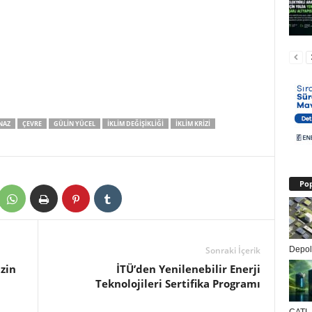
RNAZ
ÇEVRE
GÜLIN YÜCEL
IKLIM DEĞIŞIKLIĞI
IKLIM KRIZI
Pop
Depola
Sonraki İçerik
nzin
İTÜ’den Yenilenebilir Enerji
Teknolojileri Sertifika Programı
CATL, 