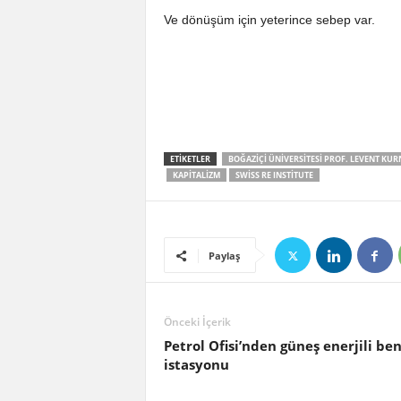
Ve dönüşüm için yeterince sebep var.
ETIKETLER
BOĞAZIÇI ÜNIVERSITESI PROF. LEVENT KU
KAPITALIZM
SWISS RE INSTITUTE
Paylaş
Önceki İçerik
Petrol Ofisi’nden güneş enerjili be
istasyonu