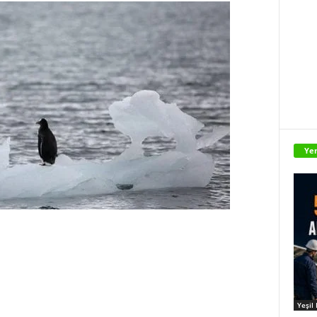
Yen
Yeşil