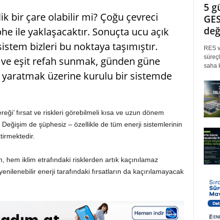
5 g
ik bir çare olabilir mi? Çoğu çevreci
GES
değ
he ile yaklaşacaktır. Sonuçta ucu açık
tem bizleri bu noktaya taşımıştır.
RES ve
süreçl
ı ve eşit refah sunmak, günden güne
saha k
 yaratmak üzerine kurulu bir sistemde
reği’ fırsat ve riskleri görebilmeli kısa ve uzun dönem
. Değişim de şüphesiz – özellikle de tüm enerji sistemlerinin
tirmektedir.
 hem iklim etrafındaki risklerden artık kaçınılamaz
enilenebilir enerji tarafındaki fırsatların da kaçırılamayacak