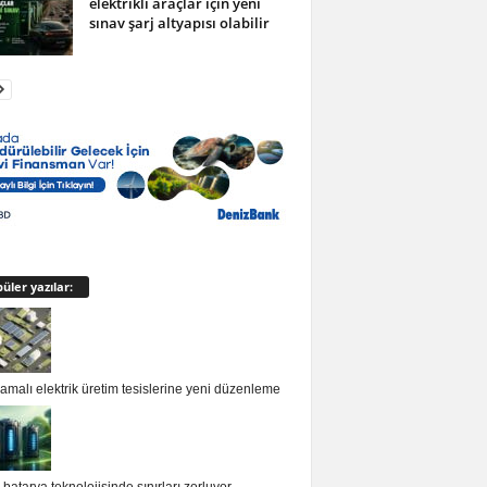
elektrikli araçlar için yeni
sınav şarj altyapısı olabilir
üler yazılar:
malı elektrik üretim tesislerine yeni düzenleme
batarya teknolojisinde sınırları zorluyor