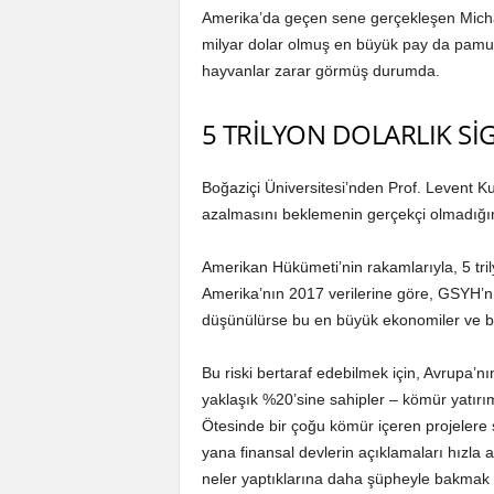
Amerika’da geçen sene gerçekleşen Micha
milyar dolar olmuş en büyük pay da pamuk v
hayvanlar zarar görmüş durumda.
5 TRİLYON DOLARLIK Sİ
Boğaziçi Üniversitesi’nden Prof. Levent Ku
azalmasını beklemenin gerçekçi olmadığını
Amerikan Hükümeti’nin rakamlarıyla, 5 trily
Amerika’nın 2017 verilerine göre, GSYH’nın 
düşünülürse bu en büyük ekonomiler ve bura
Bu riski bertaraf edebilmek için, Avrupa’nı
yaklaşık %20’sine sahipler – kömür yatırım
Ötesinde bir çoğu kömür içeren projelere
yana finansal devlerin açıklamaları hızla art
neler yaptıklarına daha şüpheyle bakmak 