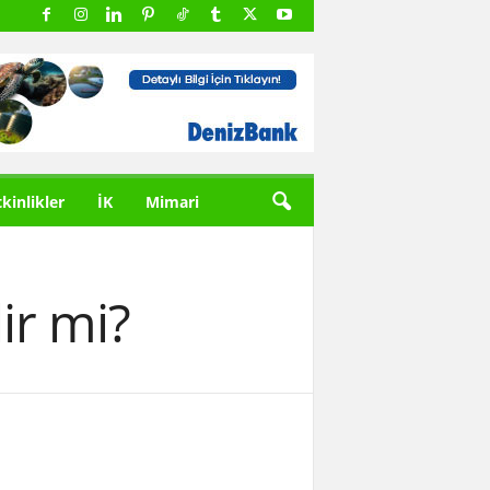
tkinlikler
İK
Mimari
lir mi?