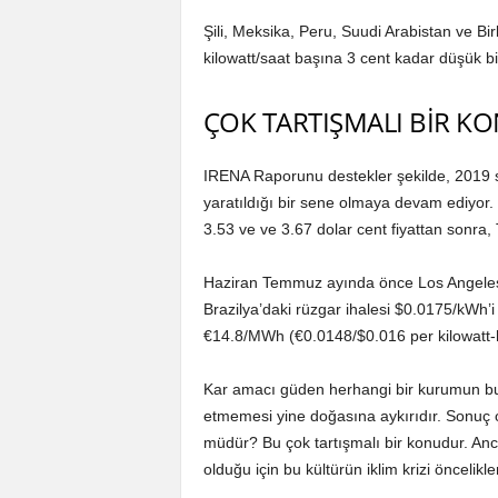
Şili, Meksika, Peru, Suudi Arabistan ve Birl
kilowatt/saat başına 3 cent kadar düşük bir
ÇOK TARTIŞMALI BİR K
IRENA Raporunu destekler şekilde, 2019 sene
yaratıldığı bir sene olmaya devam ediyor
3.53 ve ve 3.67 dolar cent fiyattan sonra,
Haziran Temmuz ayında önce Los Angeles’t
Brazilya’daki rüzgar ihalesi $0.0175/kWh’i
€14.8/MWh (€0.0148/$0.016 per kilowatt-hou
Kar amacı güden herhangi bir kurumun bura
etmemesi yine doğasına aykırıdır. Sonuç ol
müdür? Bu çok tartışmalı bir konudur. Anc
olduğu için bu kültürün iklim krizi öncelikle