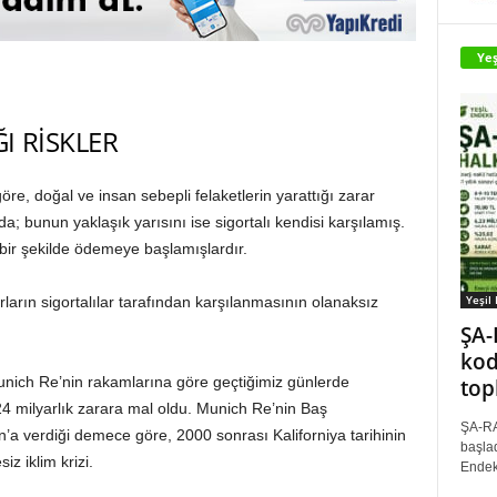
Yeş
ĞI RİSKLER
öre, doğal ve insan sebepli felaketlerin yarattığı zarar
a; bunun yaklaşık yarısını ise sigortalı kendisi karşılamış.
r bir şekilde ödemeye başlamışlardır.
Yeşil
arların sigortalılar tarafından karşılanmasının olanaksız
ŞA-
kod
nich Re’nin rakamlarına göre geçtiğimiz günlerde
top
4 milyarlık zarara mal oldu. Munich Re’nin Baş
ŞA-RA
’a verdiği demece göre, 2000 sonrası Kaliforniya tarihinin
başlad
z iklim krizi.
Endek