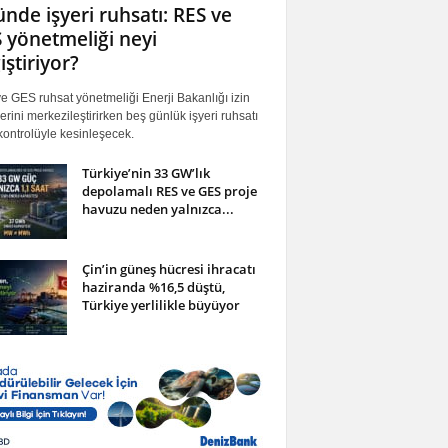
ünde işyeri ruhsatı: RES ve
 yönetmeliği neyi
iştiriyor?
 GES ruhsat yönetmeliği Enerji Bakanlığı izin
erini merkezileştirirken beş günlük işyeri ruhsatı
ontrolüyle kesinleşecek.
Türkiye’nin 33 GW’lık
depolamalı RES ve GES proje
havuzu neden yalnızca...
Çin’in güneş hücresi ihracatı
haziranda %16,5 düştü,
Türkiye yerlilikle büyüyor