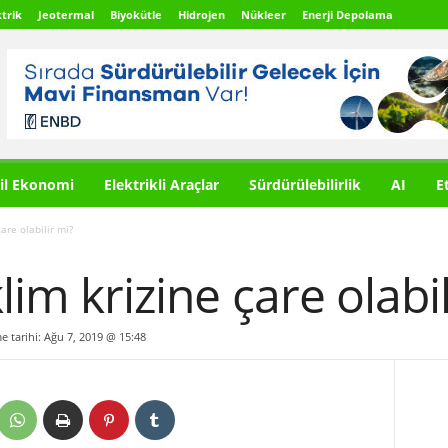
trik
Jeotermal
Biyokütle
Hidrojen
Nükleer
Enerji Depolama
il Ekonomi
Elektrikli Araçlar
Sürdürülebilirlik
AI
E
are olabilir mi?
lim krizine çare olabi
me tarihi: Ağu 7, 2019 @ 15:48