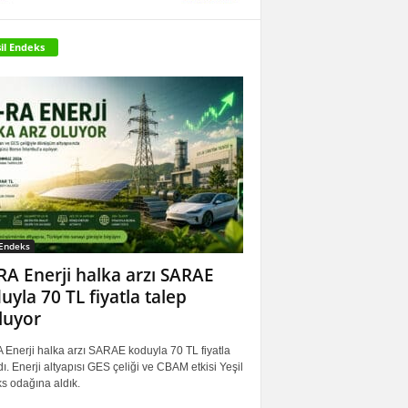
il Endeks
 Endeks
RA Enerji halka arzı SARAE
uyla 70 TL fiyatla talep
luyor
 Enerji halka arzı SARAE koduyla 70 TL fiyatla
ı. Enerji altyapısı GES çeliği ve CBAM etkisi Yeşil
s odağına aldık.