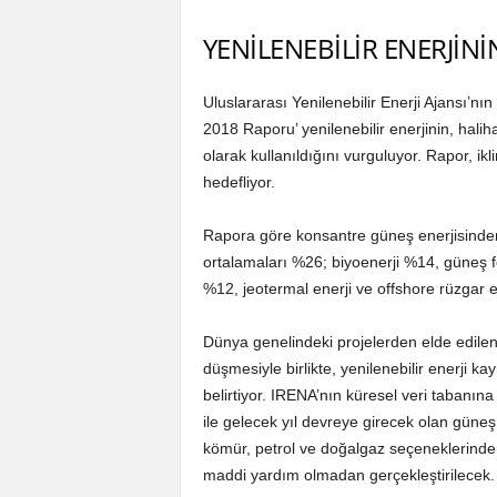
YENİLENEBİLİR ENERJİNİ
Uluslararası Yenilenebilir Enerji Ajansı’nın
2018 Raporu’ yenilenebilir enerjinin, hali
olarak kullanıldığını vurguluyor. Rapor, ik
hedefliyor.
Rapora göre konsantre güneş enerjisinden (
ortalamaları %26; biyoenerji %14, güneş fo
%12, jeotermal enerji ve offshore rüzgar 
Dünya genelindeki projelerden elde edilen 
düşmesiyle birlikte, yenilenebilir enerji k
belirtiyor. IRENA’nın küresel veri tabanına
ile gelecek yıl devreye girecek olan güneş
kömür, petrol ve doğalgaz seçeneklerinde
maddi yardım olmadan gerçekleştirilecek.