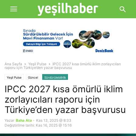
Ana Sayfa
Yeşil Pulse
IPCC 2027 kısa ömürlü iklim zorlayıcıları
raporu için Türkiye’den yazar başvurusu
Yeşil Pulse
Güncel
Sürdürülebilirlik
IPCC 2027 kısa ömürlü iklim
zorlayıcıları raporu için
Türkiye’den yazar başvurusu
Yazar
Baha Ata
-
Kas 13, 2025 @ 8:33
Değiştirilme tarihi: Kas 16, 2025 @ 15:16