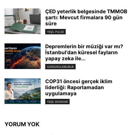
ÇED yeterlik belgesinde TMMOB
şartı: Mevcut firmalara 90 gün
süre
YEŞIL PULSE
Depremlerin bir müziği var mı?
İstanbul’dan küresel fayların
yapay zeka ile...
SÜRDÜRÜLEBILIRLIK
COP31 öncesi gerçek iklim
liderliği: Raporlamadan
uygulamaya
YEŞIL EKONOMI
YORUM YOK