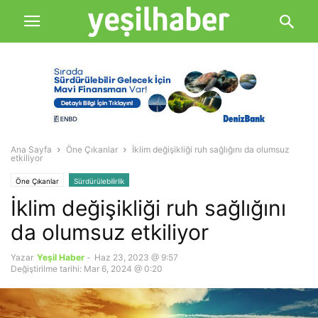
Ana Sayfa
Öne Çıkanlar
İklim değişikliği ruh sağlığını da olumsuz
etkiliyor
Öne Çıkanlar
Sürdürülebilirlik
İklim değişikliği ruh sağlığını
da olumsuz etkiliyor
Yazar
Yeşil Haber
-
Haz 23, 2023 @ 9:57
Değiştirilme tarihi: Mar 6, 2024 @ 0:20