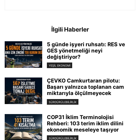
İlgili Haberler
5 günde işyeri ruhsatı: RES ve
GES yönetmeliği neyi
değiştiriyor?
YEŞIL EKONOMI
ÇEVKO Camkurtaran pilotu:
Başarı yalnızca toplanan cam
miktarıyla ölçülmeyecek
SÜRDÜRÜLEBILIRLIK
COP31 İklim Terminolojisi
Rehberi: 103 terim iklim dilini
ekonomik meseleye taşıyor
SÜRDÜRÜLEBILIRLIK