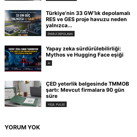
Türkiye’nin 33 GW’lık depolamalı
RES ve GES proje havuzu neden
yalnızca...
ENERJI DEPOLAMA
Yapay zeka sürdürülebilirliği:
Mythos ve Hugging Face eşiği
AI
ÇED yeterlik belgesinde TMMOB
şartı: Mevcut firmalara 90 gün
süre
YEŞIL PULSE
YORUM YOK