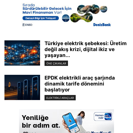
Türkiye elektrik şebekesi: Üretim
değil akış krizi, dijital ikiz ve
yaşayan...
ÖNE ÇIKANLAR
EPDK elektrikli araç şarjında
dinamik tarife dönemini
başlatıyor
ELEKTRIKLI ARAÇLAR