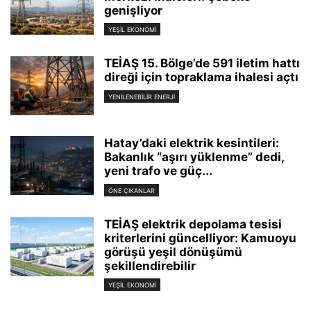
genişliyor
YEŞIL EKONOMI
TEİAŞ 15. Bölge’de 591 iletim hattı
direği için topraklama ihalesi açtı
YENILENEBILIR ENERJI
Hatay’daki elektrik kesintileri:
Bakanlık “aşırı yüklenme” dedi,
yeni trafo ve güç...
ÖNE ÇIKANLAR
TEİAŞ elektrik depolama tesisi
kriterlerini güncelliyor: Kamuoyu
görüşü yeşil dönüşümü
şekillendirebilir
YEŞIL EKONOMI