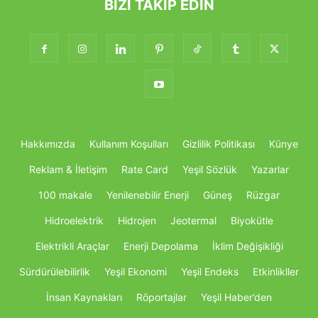
BIZI TAKIP EDIN
Hakkımızda
Kullanım Koşulları
Gizlilik Politikası
Künye
Reklam & İletişim
Rate Card
Yeşil Sözlük
Yazarlar
100 makale
Yenilenebilir Enerji
Güneş
Rüzgar
Hidroelektrik
Hidrojen
Jeotermal
Biyokütle
Elektrikli Araçlar
Enerji Depolama
İklim Değişikliği
Sürdürülebilirlik
Yeşil Ekonomi
Yeşil Endeks
Etkinlikller
İnsan Kaynakları
Röportajlar
Yeşil Haber’den