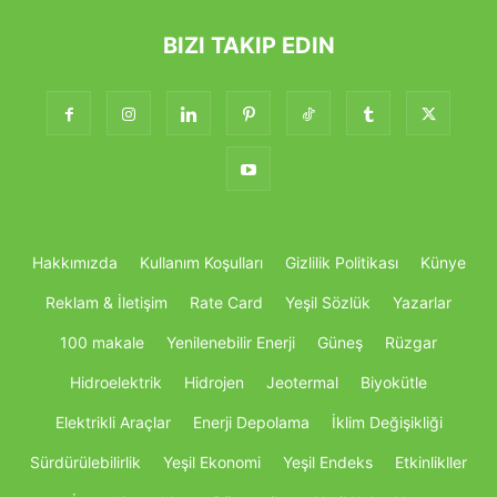
BIZI TAKIP EDIN
Hakkımızda
Kullanım Koşulları
Gizlilik Politikası
Künye
Reklam & İletişim
Rate Card
Yeşil Sözlük
Yazarlar
100 makale
Yenilenebilir Enerji
Güneş
Rüzgar
Hidroelektrik
Hidrojen
Jeotermal
Biyokütle
Elektrikli Araçlar
Enerji Depolama
İklim Değişikliği
Sürdürülebilirlik
Yeşil Ekonomi
Yeşil Endeks
Etkinlikller