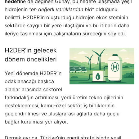
hedefi
ne de değinen Günay, bu hedefe ulaşmada yeşil
hidrojenin
“en değerli varlıklardan biri”
olduğunu
belirtti. H2DER’in oluşturduğu hidrojen ekosisteminin
sektörde saygın bir yere ulaştığını ve bu itibarın daha
ileriye taşınması için çalışmaların süreceğini söyledi.
H2DER’in gelecek
dönem öncelikleri
Yeni dönemde H2DER’in
odaklanacağı başlıca
alanlar arasında sektörel
farkındalığın artırılması, yerli üretim teknolojilerinin
desteklenmesi, kamu-özel sektör iş birliklerinin
güçlendirilmesi ve uluslararası ağlarla daha güçlü
bağlar kurulması yer alıyor.
Dernek ayrıca, Türkiye’nin enerji stratejisinde yeşil