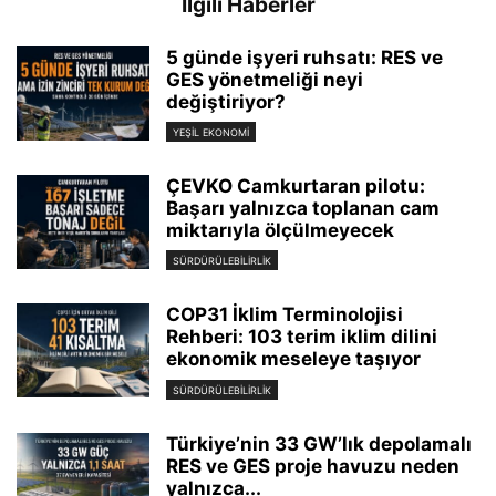
İlgili Haberler
5 günde işyeri ruhsatı: RES ve
GES yönetmeliği neyi
değiştiriyor?
YEŞIL EKONOMI
ÇEVKO Camkurtaran pilotu:
Başarı yalnızca toplanan cam
miktarıyla ölçülmeyecek
SÜRDÜRÜLEBILIRLIK
COP31 İklim Terminolojisi
Rehberi: 103 terim iklim dilini
ekonomik meseleye taşıyor
SÜRDÜRÜLEBILIRLIK
Türkiye’nin 33 GW’lık depolamalı
RES ve GES proje havuzu neden
yalnızca...