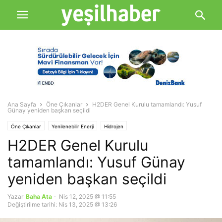
Ana Sayfa
Öne Çıkanlar
H2DER Genel Kurulu tamamlandı: Yusuf
Günay yeniden başkan seçildi
Öne Çıkanlar
Yenilenebilir Enerji
Hidrojen
H2DER Genel Kurulu
tamamlandı: Yusuf Günay
yeniden başkan seçildi
Yazar
Baha Ata
-
Nis 12, 2025 @ 11:55
Değiştirilme tarihi: Nis 13, 2025 @ 13:26