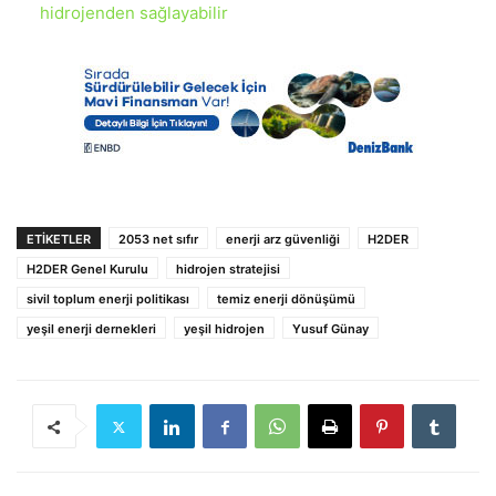
hidrojenden sağlayabilir
ETIKETLER
2053 net sıfır
enerji arz güvenliği
H2DER
H2DER Genel Kurulu
hidrojen stratejisi
sivil toplum enerji politikası
temiz enerji dönüşümü
yeşil enerji dernekleri
yeşil hidrojen
Yusuf Günay