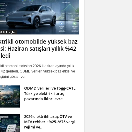
ikli Araçlar
ktrikli otomobilde yüksek baz
si: Haziran satışları yıllık %42
iledi
ikli otomobil satışları 2026 Haziran ayında yıllık
42 geriledi. ODMD verileri yüksek baz etkisi ve
iğini gösteriyor.
ODMD verileri ve Togg-CATL:
Türkiye elektrikli araç
pazarında ikinci evre
2026 elektrikli araç ÖTV ve
MTV rehberi: %25–%75 vergi
rejimi ve...