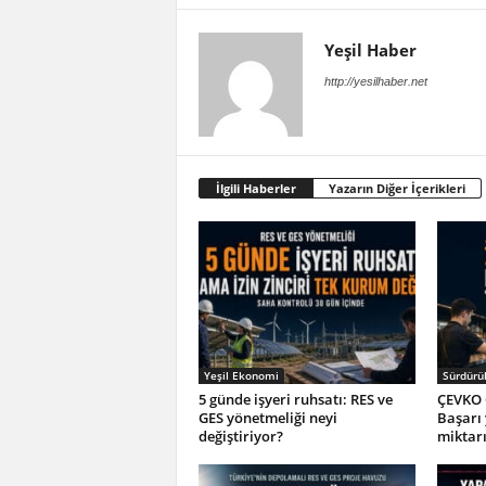
Yeşil Haber
http://yesilhaber.net
İlgili Haberler
Yazarın Diğer İçerikleri
Yeşil Ekonomi
Sürdürül
5 günde işyeri ruhsatı: RES ve
ÇEVKO 
GES yönetmeliği neyi
Başarı
değiştiriyor?
miktar