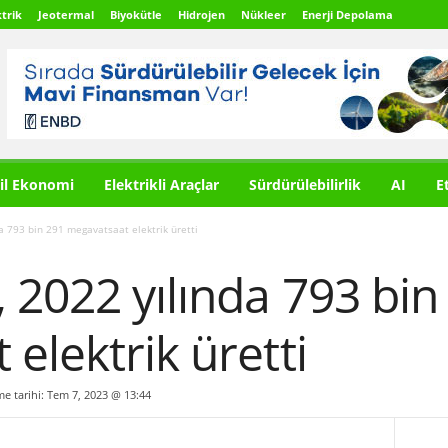
trik
Jeotermal
Biyokütle
Hidrojen
Nükleer
Enerji Depolama
il Ekonomi
Elektrikli Araçlar
Sürdürülebilirlik
AI
E
a 793 bin 291 megavatsaat elektrik üretti
 2022 yılında 793 bin
elektrik üretti
me tarihi: Tem 7, 2023 @ 13:44