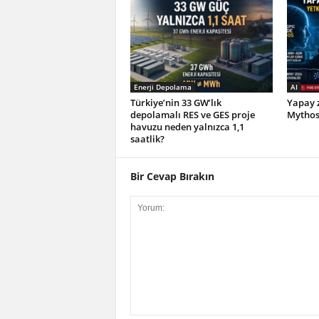
Enerji Depolama
AI
Türkiye’nin 33 GW’lık
Yapay z
depolamalı RES ve GES proje
Mythos 
havuzu neden yalnızca 1,1
saatlik?
Bir Cevap Bırakın