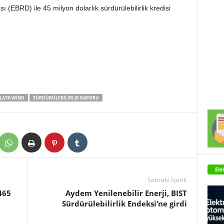
EBRD) ile 45 milyon dolarlık sürdürülebilirlik kredisi
LATA WIND
SÜRDÜRÜLEBILIRLIK RAPORU
Ele
Sonraki İçerik
465
Aydem Yenilenebilir Enerji, BIST
Sürdürülebilirlik Endeksi’ne girdi