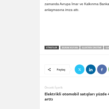
zamanda Avrupa İmar ve Kalkınma Bankası (
anlaşmasına imza attı.
ETIKETLER
BURAK KUYAN
ELEKTRIK ÜRETIMI
GA
Paylaş
Önceki İçerik
Elektrikli otomobil satışları yüzde 
arttı