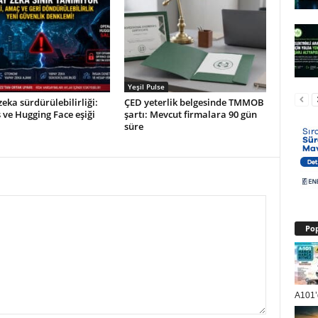
Yeşil Pulse
eka sürdürülebilirliği:
ÇED yeterlik belgesinde TMMOB
ve Hugging Face eşiği
şartı: Mevcut firmalara 90 gün
süre
Pop
A101’d