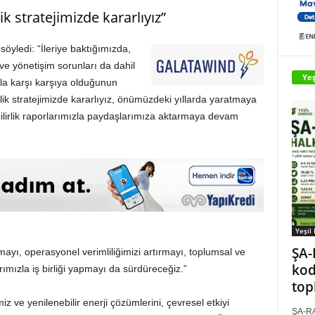
k stratejimizde kararlıyız”
yledi: “İleriye baktığımızda,
k ve yönetişim sorunları da dahil
Yeş
la karşı karşıya olduğunun
irlik stratejimizde kararlıyız, önümüzdeki yıllarda yaratmaya
bilirlik raporlarımızla paydaşlarımıza aktarmaya devam
Yeşil
ŞA-
pmayı, operasyonel verimliliğimizi artırmayı, toplumsal ve
kod
ımızla iş birliği yapmayı da sürdüreceğiz.”
top
iz ve yenilenebilir enerji çözümlerini, çevresel etkiyi
ŞA-RA