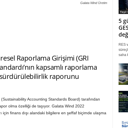
Galata Wind Üretim
Yeşil
5 g
GES
değ
RES ve
süreçl
saha k
resel Raporlama Girişimi (GRI
andardı’nın kapsamlı raporlama
 sürdürülebilirlik raporunu
(Sustainability Accounting Standards Board) tarafından
rapor olma özelliği de taşıyor. Galata Wind 2022
ı için finans dışı alandaki bilgilere en şeffaf biçimde ulaşma