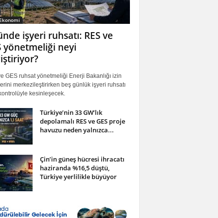
 Ekonomi
ünde işyeri ruhsatı: RES ve
 yönetmeliği neyi
iştiriyor?
 GES ruhsat yönetmeliği Enerji Bakanlığı izin
erini merkezileştirirken beş günlük işyeri ruhsatı
ontrolüyle kesinleşecek.
Türkiye’nin 33 GW’lık
depolamalı RES ve GES proje
havuzu neden yalnızca...
Çin’in güneş hücresi ihracatı
haziranda %16,5 düştü,
Türkiye yerlilikle büyüyor