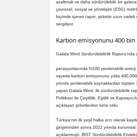
azaltmak ve daha sürdürülebilir bir gelec
çevresel, sosyal ve yönetişim (ESG) metrikl
biçimde içeren rapor, şirketin uzun vadeli
sergiliyor.
Karbon emisyonunu 400 bin t
Galata Wind Sürdürülebilirlik Raporu’nda a
perasyonlarında %100 yenilenebilir enerji 
sayede karbon emisyonunu yılda 400.000 t
yılında yenilenebilir kaynaklardan toplam
yapan Galata Wind, ilk sürdürülebilirlik ra
Politikası ile Çeşitlilik, Eşitlik ve Kapsayıc
açıklayan şirketlerden birisi oldu.
Türkiye’nin ilk yeşil halka arzı olarak kay
girişiminden sonra 2022 yılında kurumsal
açıklanmıştı. BIST Sürdürülebilirlik Endeks