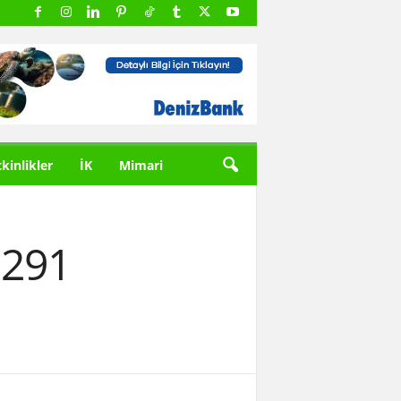
tkinlikler
İK
Mimari
 291