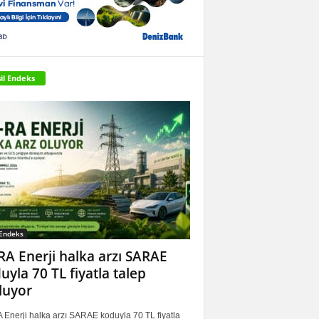
il Endeks
 Endeks
RA Enerji halka arzı SARAE
uyla 70 TL fiyatla talep
luyor
 Enerji halka arzı SARAE koduyla 70 TL fiyatla