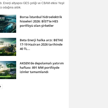
ı. Enerji altyapısı GES çeliği ve CBAM etkisi Yeşil
s odağına aldık.
Borsa İstanbul hidroelektrik
hisseleri 2026: BİST’te HES
portföyü olan şirketler
Beta Enerji halka arzı: BETAE
17-19 Haziran 2026 tarihinde
40 TL...
AKSEN’de depolamalı yatırım
haftası: 891 MW portföyde
izinler tamamlandı