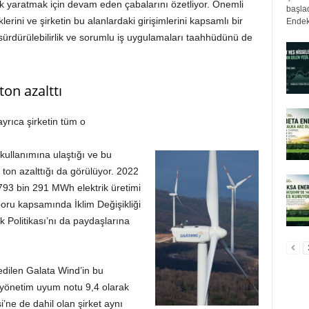
ek yaratmak için devam eden çabalarını özetliyor. Önemli
başlad
erini ve şirketin bu alanlardaki girişimlerini kapsamlı bir
Endek
 sürdürülebilirlik ve sorumlu iş uygulamaları taahhüdünü de
on azalttı
yrıca şirketin tüm o
kullanımına ulaştığı ve bu
on azalttığı da görülüyor. 2022
 793 bin 291 MWh elektrik üretimi
poru kapsamında İklim Değişikliği
ılık Politikası’nı da paydaşlarına
dedilen Galata Wind’in bu
 yönetim uyum notu 9,4 olarak
i’ne de dahil olan şirket aynı