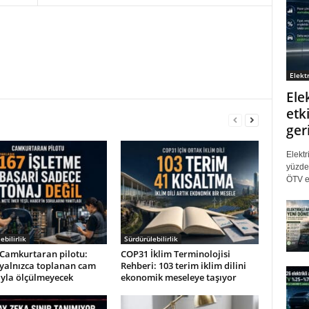
Elektr
Ele
etki
ger
Elektr
yüzde 
ÖTV eş
ebilirlik
Sürdürülebilirlik
Camkurtaran pilotu:
COP31 İklim Terminolojisi
 yalnızca toplanan cam
Rehberi: 103 terim iklim dilini
ıyla ölçülmeyecek
ekonomik meseleye taşıyor