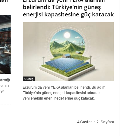
belirlendi: Türkiye’nin güneş
enerjisi kapasitesine güç katacak
Güneş
irdiği
ye’nin
Erzurum’da yeni YEKA alanları belirlendi. Bu adım,
eye
Türkiye’nin güneş enerjisi kapasitesini artırarak
yenilenebilir enerji hedeflerine güç katacak.
4 Sayfanın 2. Sayfası