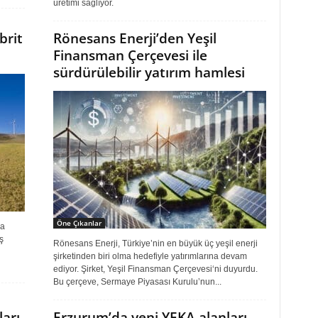
üretimi sağlıyor.
brit
Rönesans Enerji’den Yeşil
Finansman Çerçevesi ile
sürdürülebilir yatırım hamlesi
Öne Çıkanlar
la
ş
Rönesans Enerji, Türkiye’nin en büyük üç yeşil enerji
şirketinden biri olma hedefiyle yatırımlarına devam
ediyor. Şirket, Yeşil Finansman Çerçevesi‘ni duyurdu.
Bu çerçeve, Sermaye Piyasası Kurulu’nun...
ları
Erzurum’da yeni YEKA alanları