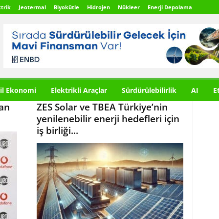
trik
Jeotermal
Biyokütle
Hidrojen
Nükleer
Enerji Depolama
il Ekonomi
Elektrikli Araçlar
Sürdürülebilirlik
AI
E
an
ZES Solar ve TBEA Türkiye’nin
yenilenebilir enerji hedefleri için
iş birliği...