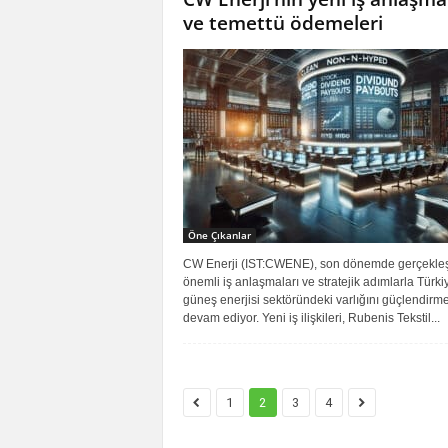
ve temettü ödemeleri
Öne Çıkanlar
CW Enerji (IST:CWENE), son dönemde gerçekleşt
önemli iş anlaşmaları ve stratejik adımlarla Türki
güneş enerjisi sektöründeki varlığını güçlendirm
devam ediyor. Yeni iş ilişkileri, Rubenis Tekstil...
1
2
3
4