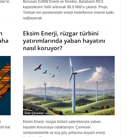
ler’in
Borusan EnBW Enerji ve Nordex, Balabanlı RES
e
kapasitesini %60 artırarak 96.8 MW’a çıkardı. Proje,
Türkiye’nin yenilenebilir enerji hedeflerine önemli katkı
sağlayacak.
n
Eksim Enerji, rüzgar türbini
aha
yatırımlarında yaban hayatını
nasıl koruyor?
Öne Çıkanlar
a
Eksim Enerji, rüzgar türbini yatırımlarıyla yaban
ört kat
hayatını korumaya odaklanıyor. Çevresel
sürdürülebilirlik ve kuş göç yollarına duyarlı enerji