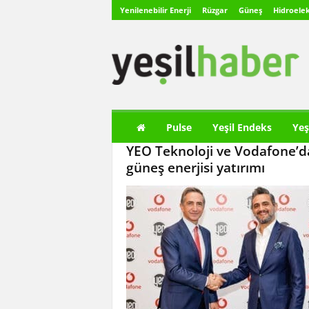
Yenilenebilir Enerji
Rüzgar
Güneş
Hidroelek
Y
e
ş
i
l
H
a
Pulse
Yeşil Endeks
Yeş
b
YEO Teknoloji ve Vodafone’d
e
r
güneş enerjisi yatırımı