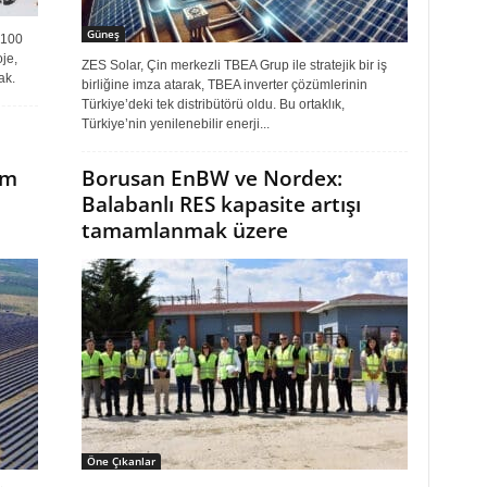
Güneş
 100
oje,
ZES Solar, Çin merkezli TBEA Grup ile stratejik bir iş
ak.
birliğine imza atarak, TBEA inverter çözümlerinin
Türkiye’deki tek distribütörü oldu. Bu ortaklık,
Türkiye’nin yenilenebilir enerji...
im
Borusan EnBW ve Nordex:
Balabanlı RES kapasite artışı
tamamlanmak üzere
Öne Çıkanlar