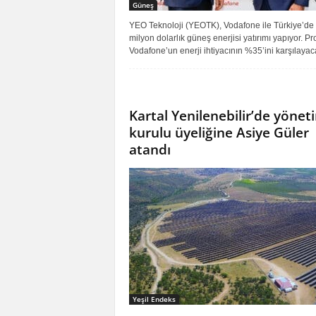
Güneş
YEO Teknoloji (YEOTK), Vodafone ile Türkiye’de
milyon dolarlık güneş enerjisi yatırımı yapıyor. Pr
Vodafone’un enerji ihtiyacının %35’ini karşılayac
Kartal Yenilenebilir’de yönet
kurulu üyeliğine Asiye Güler
atandı
Yeşil Endeks