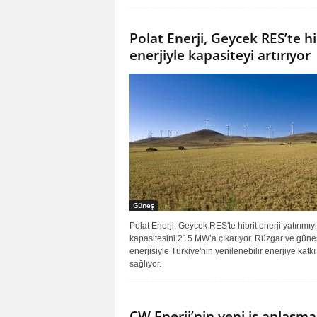
Polat Enerji, Geycek RES’te hi
enerjiyle kapasiteyi artırıyor
Güneş
Polat Enerji, Geycek RES'te hibrit enerji yatırımıy
kapasitesini 215 MW’a çıkarıyor. Rüzgar ve güne
enerjisiyle Türkiye'nin yenilenebilir enerjiye katkı
sağlıyor.
CW Enerji’nin yeni iş anlaşma