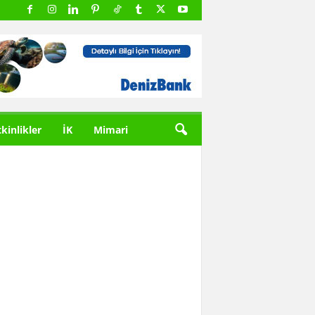
tkinlikler
İK
Mimari